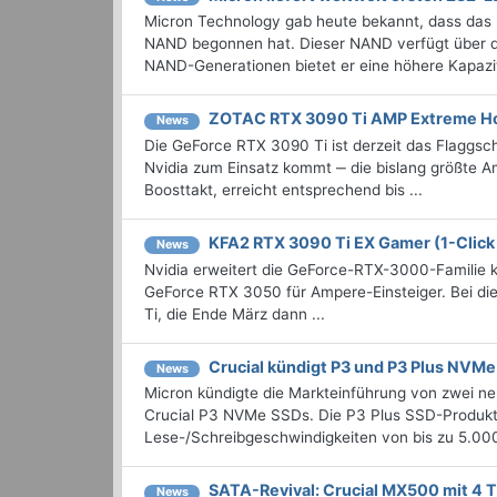
Micron Technology gab heute bekannt, dass das
NAND begonnen hat. Dieser NAND verfügt über di
NAND-Generationen bietet er eine höhere Kapazitä
ZOTAC RTX 3090 Ti AMP Extreme Ho
News
Die GeForce RTX 3090 Ti ist derzeit das Flaggsc
Nvidia zum Einsatz kommt ‒ die bislang größte A
Boosttakt, erreicht entsprechend bis ...
KFA2 RTX 3090 Ti EX Gamer (1-Click
News
Nvidia erweitert die GeForce-RTX-3000-Familie ko
GeForce RTX 3050 für Ampere-Einsteiger. Bei d
Ti, die Ende März dann ...
Crucial kündigt P3 und P3 Plus NVMe
News
Micron kündigte die Markteinführung von zwei 
Crucial P3 NVMe SSDs. Die P3 Plus SSD-Produktlin
Lese-/Schreibgeschwindigkeiten von bis zu 5.00
SATA-Revival: Crucial MX500 mit 4 T
News