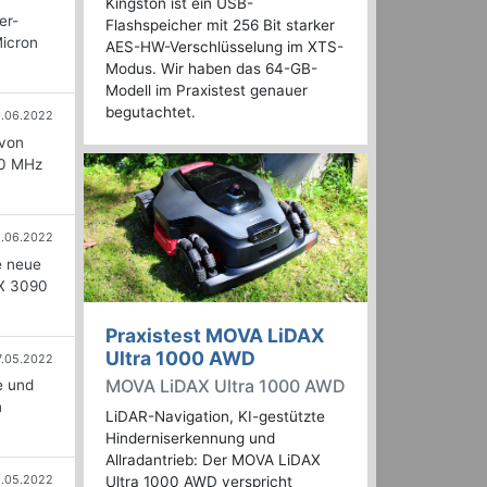
Kingston ist ein USB-
er-
Flashspeicher mit 256 Bit starker
Micron
AES-HW-Verschlüsselung im XTS-
Modus. Wir haben das 64-GB-
Modell im Praxistest genauer
begutachtet.
6.06.2022
 von
60 MHz
2.06.2022
e neue
TX 3090
Praxistest MOVA LiDAX
Ultra 1000 AWD
7.05.2022
MOVA LiDAX Ultra 1000 AWD
e und
n
LiDAR-Navigation, KI-gestützte
Hinderniserkennung und
Allradantrieb: Der MOVA LiDAX
8.05.2022
Ultra 1000 AWD verspricht