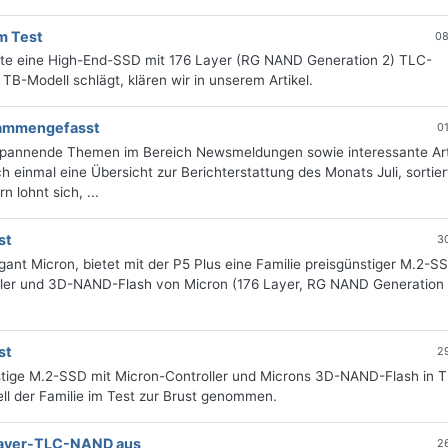
m Test
08
ute eine High-End-SSD mit 176 Layer (RG NAND Generation 2) TLC-
TB-Modell schlägt, klären wir in unserem Artikel.
usammengefasst
0
 spannende Themen im Bereich Newsmeldungen sowie interessante Art
 einmal eine Übersicht zur Berichterstattung des Monats Juli, sortie
 lohnt sich, ...
st
3
gant Micron, bietet mit der P5 Plus eine Familie preisgünstiger M.2-S
ller und 3D-NAND-Flash von Micron (176 Layer, RG NAND Generation 
st
2
günstige M.2-SSD mit Micron-Controller und Microns 3D-NAND-Flash in 
l der Familie im Test zur Brust genommen.
-Layer-TLC-NAND aus
2