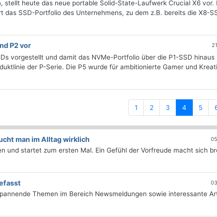
, stellt heute das neue portable Solid-State-Laufwerk Crucial X6 vor.
ert das SSD-Portfolio des Unternehmens, zu dem z.B. bereits die X8-S
und P2 vor
2
SDs vorgestellt und damit das NVMe-Portfolio über die P1-SSD hinaus
uktlinie der P-Serie. Die P5 wurde für ambitionierte Gamer und Kreati
(current)
1
2
3
4
5
ht man im Alltag wirklich
05
 und startet zum ersten Mal. Ein Gefühl der Vorfreude macht sich bre
efasst
03
 spannende Themen im Bereich Newsmeldungen sowie interessante Art