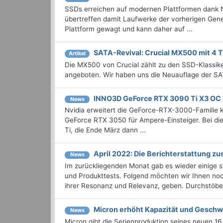
SSDs erreichen auf modernen Plattformen dank 
übertreffen damit Laufwerke der vorherigen Gener
Plattform gewagt und kann daher auf ...
SATA-Revival: Crucial MX500 mit 4 T
Artikel
Die MX500 von Crucial zählt zu den SSD-Klassike
angeboten. Wir haben uns die Neuauflage der S
INNO3D GeForce RTX 3090 Ti X3 OC 
News
Nvidia erweitert die GeForce-RTX-3000-Familie ko
GeForce RTX 3050 für Ampere-Einsteiger. Bei d
Ti, die Ende März dann ...
April 2022: Die Bericht­erstattung 
News
Im zurückliegenden Monat gab es wieder einige
und Produkttests. Folgend möchten wir Ihnen noch
ihrer Resonanz und Relevanz, geben. Durchstöbern
Micron erhöht Kapazität und Gesch
News
Micron gibt die Serienproduktion seines neuen 16