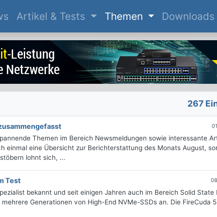
(current)
ws
Artikel & Tests
Themen
Downloads
267 Ei
g zusammengefasst
0
 spannende Themen im Bereich Newsmeldungen sowie interessante Art
 einmal eine Übersicht zur Berichterstattung des Monats August, sor
öbern lohnt sich, ...
m Test
08
pezialist bekannt und seit einigen Jahren auch im Bereich Solid State
its mehrere Generationen von High-End NVMe-SSDs an. Die FireCuda 5