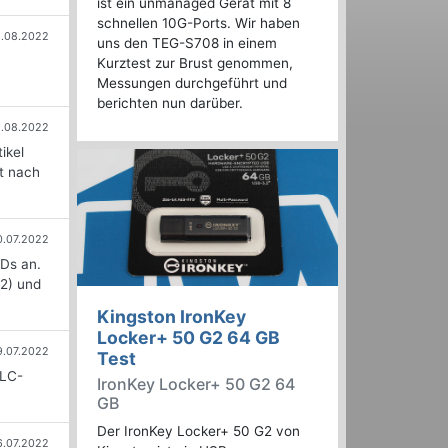
ist ein unmanaged Gerät mit 8
schnellen 10G-Ports. Wir haben
.08.2022
uns den TEG-S708 in einem
Kurztest zur Brust genommen,
Messungen durchgeführt und
berichten nun darüber.
1.08.2022
ikel
rt nach
0.07.2022
SDs an.
2) und
Kingston IronKey
Locker+ 50 G2 64 GB
9.07.2022
Test
TLC-
IronKey Locker+ 50 G2 64
GB
Der IronKey Locker+ 50 G2 von
6.07.2022