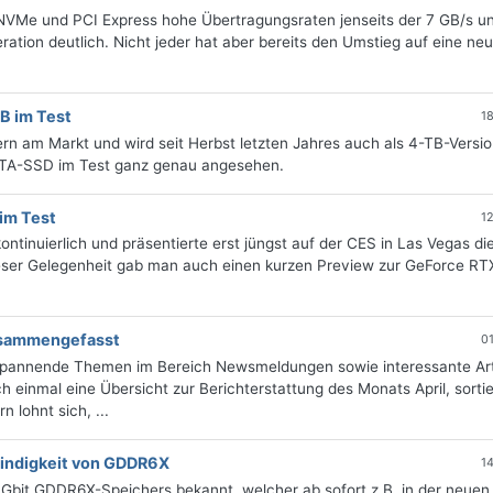
NVMe und PCI Express hohe Übertragungsraten jenseits der 7 GB/s u
ation deutlich. Nicht jeder hat aber bereits den Umstieg auf eine ne
B im Test
1
rn am Markt und wird seit Herbst letzten Jahres auch als 4-TB-Versi
ATA-SSD im Test ganz genau angesehen.
im Test
1
ntinuierlich und präsentierte erst jüngst auf der CES in Las Vegas di
ieser Gelegenheit gab man auch einen kurzen Preview zur GeForce R
zusammengefasst
0
 spannende Themen im Bereich Newsmeldungen sowie interessante Art
 einmal eine Übersicht zur Berichterstattung des Monats April, sorti
 lohnt sich, ...
windigkeit von GDDR6X
1
 Gbit GDDR6X-Speichers bekannt, welcher ab sofort z.B. in der neuen