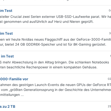
im Test
0
steller Crucial zwei Serien externer USB-SSD-Laufwerke parat. Wir h
rust genommen und ausführlich auf Herz und Nieren geprüft.
im Test
3
n wir heute Nvidias neues Flaggschiff aus der GeForce-3000-Famili
tur, bietet 24 GB GDDR6X-Speicher und ist für 8K-Gaming gerüstet.
im Test
US mehr Abwechslung in den Alltag bringen. Die schlanken Notebooks
ieten beachtliche Rechenpower in einem kompakten Gehäuse.
3000-Familie vor
02
Rahmen des gestrigen Launch-Events die neuen GPUs der GeForce R
abei vom „größten Generationssprung in der Geschichte des Unternehme
itteilungen ...
s zu 2 TB
25