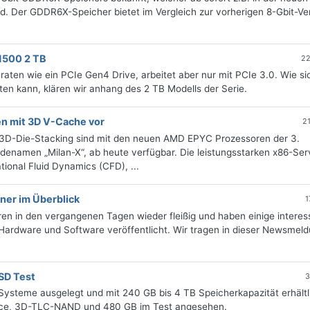
d. Der GDDR6X-Speicher bietet im Vergleich zur vorherigen 8-Gbit-Ve
1500 2 TB
22
ten wie ein PCIe Gen4 Drive, arbeitet aber nur mit PCIe 3.0. Wie si
en kann, klären wir anhang des 2 TB Modells der Serie.
n mit 3D V-Cache vor
2
 3D-Die-Stacking sind mit den neuen AMD EPYC Prozessoren der 3.
denamen „Milan-X“, ab heute verfügbar. Die leistungsstarken x86-Ser
onal Fluid Dynamics (CFD), ...
ner im Überblick
1
ren in den vergangenen Tagen wieder fleißig und haben einige interes
 Hardware und Software veröffentlicht. Wir tragen in dieser Newsmel
SD Test
3
Systeme ausgelegt und mit 240 GB bis 4 TB Speicherkapazität erhältl
face, 3D-TLC-NAND und 480 GB im Test angesehen.