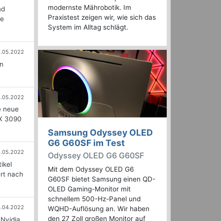
modernste Mährobotik. Im
nd
Praxistest zeigen wir, wie sich das
ue
System im Alltag schlägt.
8.05.2022
on
2.05.2022
e neue
TX 3090
Samsung Odyssey OLED
G6 G60SF im Test
1.05.2022
Odyssey OLED G6 G60SF
ikel
Mit dem Odyssey OLED G6
ert nach
G60SF bietet Samsung einen QD-
OLED Gaming-Monitor mit
schnellem 500-Hz-Panel und
4.04.2022
WQHD-Auflösung an. Wir haben
den 27 Zoll großen Monitor auf
 Nvidia