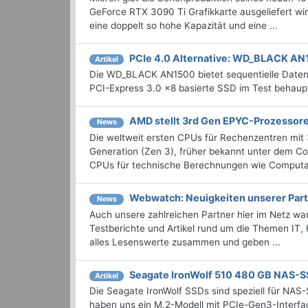
GeForce RTX 3090 Ti Grafikkarte ausgeliefert wir
eine doppelt so hohe Kapazität und eine ...
PCIe 4.0 Alternative: WD_BLACK AN
Artikel
Die WD_BLACK AN1500 bietet sequentielle Datenra
PCI-Express 3.0 x8 basierte SSD im Test behaupt
AMD stellt 3rd Gen EPYC-Prozessore
News
Die weltweit ersten CPUs für Rechenzentren mit
Generation (Zen 3), früher bekannt unter dem Co
CPUs für technische Berechnungen wie Computati
Webwatch: Neuigkeiten unserer Part
News
Auch unsere zahlreichen Partner hier im Netz wa
Testberichte und Artikel rund um die Themen IT,
alles Lesenswerte zusammen und geben ...
Seagate IronWolf 510 480 GB NAS-S
Artikel
Die Seagate IronWolf SSDs sind speziell für NAS-
haben uns ein M.2-Modell mit PCIe-Gen3-Inter