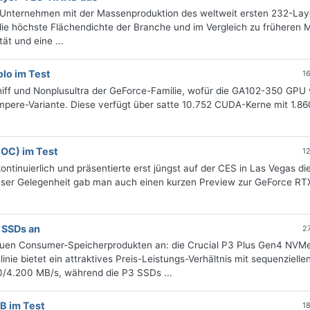
 Unternehmen mit der Massenproduktion des weltweit ersten 232-Lay
e höchste Flächendichte der Branche und im Vergleich zu früheren 
t und eine ...
lo im Test
1
hiff und Nonplusultra der GeForce-Familie, wofür die GA102-350 GPU
mpere-Variante. Diese verfügt über satte 10.752 CUDA-Kerne mit 1.8
 OC) im Test
1
ntinuierlich und präsentierte erst jüngst auf der CES in Las Vegas di
ieser Gelegenheit gab man auch einen kurzen Preview zur GeForce R
 SSDs an
2
neuen Consumer-Speicherprodukten an: die Crucial P3 Plus Gen4 NVM
ie bietet ein attraktives Preis-Leistungs-Verhältnis mit sequenzielle
0/4.200 MB/s, während die P3 SSDs ...
B im Test
1