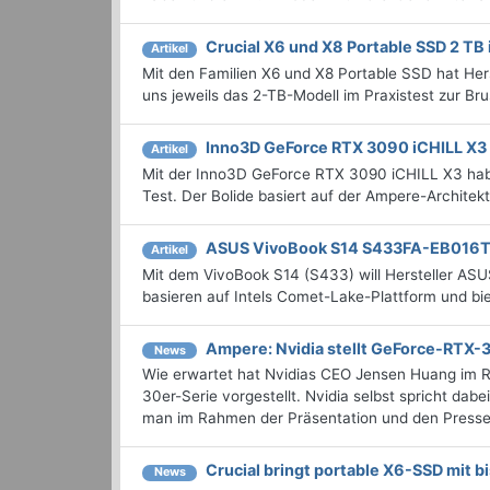
Crucial X6 und X8 Portable SSD 2 TB 
Artikel
Mit den Familien X6 und X8 Portable SSD hat Her
uns jeweils das 2-TB-Modell im Praxistest zur B
Inno3D GeForce RTX 3090 iCHILL X3 
Artikel
Mit der Inno3D GeForce RTX 3090 iCHILL X3 habe
Test. Der Bolide basiert auf der Ampere-Architek
ASUS VivoBook S14 S433FA-EB016T 
Artikel
Mit dem VivoBook S14 (S433) will Hersteller AS
basieren auf Intels Comet-Lake-Plattform und b
Ampere: Nvidia stellt GeForce-RTX-
News
Wie erwartet hat Nvidias CEO Jensen Huang im 
30er-Serie vorgestellt. Nvidia selbst spricht d
man im Rahmen der Präsentation und den Pressem
Crucial bringt portable X6-SSD mit bi
News