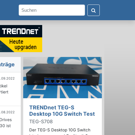
nträge
1.09.2022
ikel
tiert
TRENDnet TEG-S
.08.2022
Desktop 10G Switch Test
 Drives
TEG-S708
30 ist
Der TEG-S Desktop 10G Switch