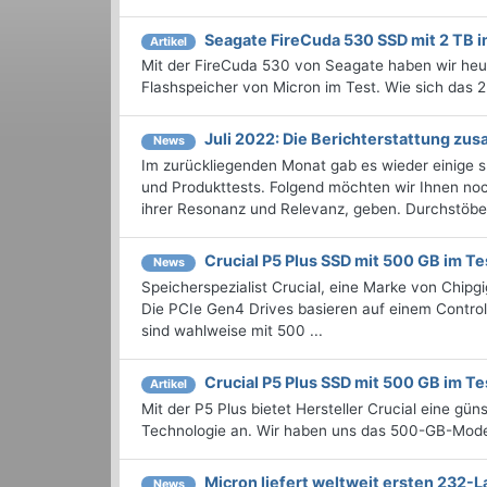
Seagate FireCuda 530 SSD mit 2 TB i
Artikel
Mit der FireCuda 530 von Seagate haben wir he
Flashspeicher von Micron im Test. Wie sich das 2 
Juli 2022: Die Bericht­erstattung z
News
Im zurückliegenden Monat gab es wieder einige
und Produkttests. Folgend möchten wir Ihnen noch
ihrer Resonanz und Relevanz, geben. Durchstöbern
Crucial P5 Plus SSD mit 500 GB im Te
News
Speicherspezialist Crucial, eine Marke von Chipgi
Die PCIe Gen4 Drives basieren auf einem Contro
sind wahlweise mit 500 ...
Crucial P5 Plus SSD mit 500 GB im Te
Artikel
Mit der P5 Plus bietet Hersteller Crucial eine 
Technologie an. Wir haben uns das 500-GB-Model
Micron liefert weltweit ersten 232
News