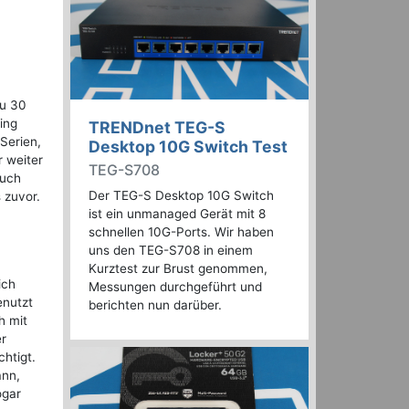
zu 30
ing
TRENDnet TEG-S
Serien,
Desktop 10G Switch Test
r weiter
TEG-S708
auch
Der TEG-S Desktop 10G Switch
 zuvor.
ist ein unmanaged Gerät mit 8
schnellen 10G-Ports. Wir haben
uns den TEG-S708 in einem
Kurztest zur Brust genommen,
ich
Messungen durchgeführt und
enutzt
berichten nun darüber.
h mit
er
htigt.
ann,
ogar