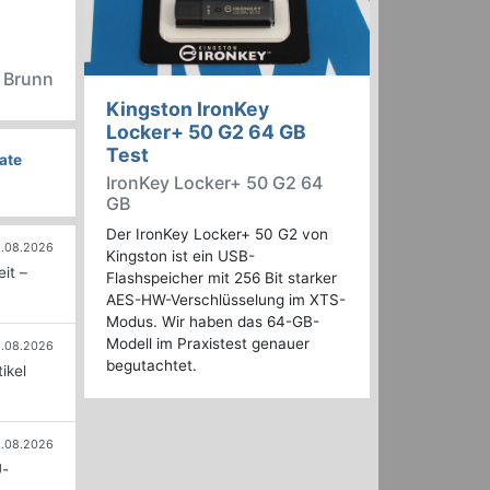
n Brunn
Kingston IronKey
Locker+ 50 G2 64 GB
Test
ate
IronKey Locker+ 50 G2 64
GB
Der IronKey Locker+ 50 G2 von
.08.2026
Kingston ist ein USB-
it –
Flashspeicher mit 256 Bit starker
AES-HW-Verschlüsselung im XTS-
Modus. Wir haben das 64-GB-
Modell im Praxistest genauer
.08.2026
begutachtet.
ikel
.08.2026
U-