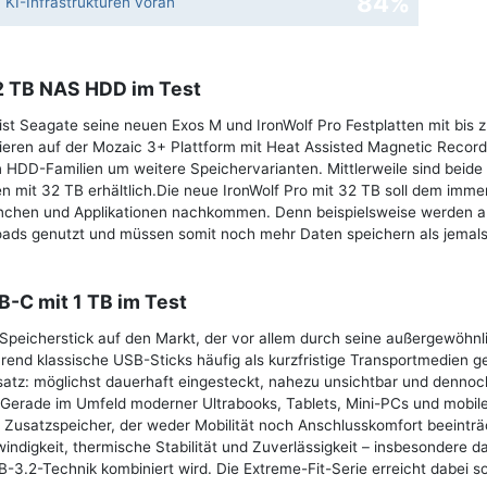
84%
KI-Infrastrukturen voran
32 TB NAS HDD im Test
ist Seagate seine neuen Exos M und IronWolf Pro Festplatten mit bis 
sieren auf der Mozaic 3+ Plattform mit Heat Assisted Magnetic Record
DD-Familien um weitere Speichervarianten. Mittlerweile sind beide 
n mit 32 TB erhältlich.Die neue IronWolf Pro mit 32 TB soll dem imme
anchen und Applikationen nachkommen. Denn beispielsweise werden 
oads genutzt und müssen somit noch mehr Daten speichern als jemals
B-C mit 1 TB im Test
Speicherstick auf den Markt, der vor allem durch seine außergewöhnl
nd klassische USB-Sticks häufig als kurzfristige Transportmedien g
satz: möglichst dauerhaft eingesteckt, nahezu unsichtbar und dennoc
.Gerade im Umfeld moderner Ultrabooks, Tablets, Mini-PCs und mobil
 Zusatzspeicher, der weder Mobilität noch Anschlusskomfort beeinträc
indigkeit, thermische Stabilität und Zuverlässigkeit – insbesondere d
B-3.2-Technik kombiniert wird. Die Extreme-Fit-Serie erreicht dabei s