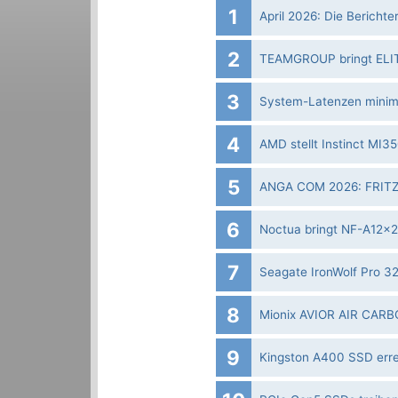
1
April 2026: Die Bericht
2
TEAMGROUP bringt ELIT
3
System-Latenzen minimi
4
AMD stellt Instinct MI
5
ANGA COM 2026: FRITZ!
6
Noctua bringt NF-A12x2
7
Seagate IronWolf Pro 3
8
Mionix AVIOR AIR CARBO
9
Kingston A400 SSD errei