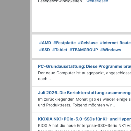
Lesegeschwindigkeiten...
weiterlesen
#
AMD
#
Festplatte
#
Gehäuse
#
Internet-Route
#
SSD
#
Tablet
#
TEAMGROUP
#
Windows
PC-Grundausstattung: Diese Programme brauc
Der neue Computer ist ausgepackt, angeschlossen
doch...
Juli 2026: Die Bericht­erstattung zusammeng
Im zurückliegenden Monat gab es wieder einige
und Produkttests. Folgend möchten wir...
KIOXIA NX1: PCIe-5.0-SSDs für KI- und Hyp
KIOXIA hat die neue Enterprise-SSD-Serie NX1 vo