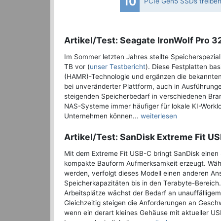
10
PCIe Gen5 SSDs treiben 
Artikel/Test: Seagate IronWolf Pro 
Im Sommer letzten Jahres stellte Speicherspezial
TB vor (
unser Testbericht
). Diese Festplatten ba
(HAMR)-Technologie und ergänzen die bekannten H
bei unveränderter Plattform, auch in Ausführunge
steigenden Speicherbedarf in verschiedenen Br
NAS-Systeme immer häufiger für lokale KI-Workl
Unternehmen können...
weiterlesen
Artikel/Test: SanDisk Extreme Fit US
Mit dem Extreme Fit USB-C bringt SanDisk einen 
kompakte Bauform Aufmerksamkeit erzeugt. Währe
werden, verfolgt dieses Modell einen anderen An
Speicherkapazitäten bis in den Terabyte-Bereich
Arbeitsplätze wächst der Bedarf an unauffälligem
Gleichzeitig steigen die Anforderungen an Geschw
wenn ein derart kleines Gehäuse mit aktueller US