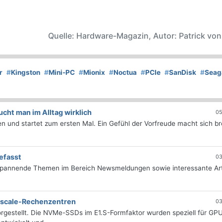
Quelle: Hardware-Magazin, Autor: Patrick vo
r
#
Kingston
#
Mini-PC
#
Mionix
#
Noctua
#
PCIe
#
SanDisk
#
Seag
ht man im Alltag wirklich
05
 und startet zum ersten Mal. Ein Gefühl der Vorfreude macht sich bre
efasst
03
 spannende Themen im Bereich Newsmeldungen sowie interessante Art
erscale-Rechenzentren
03
rgestellt. Die NVMe-SSDs im E1.S-Formfaktor wurden speziell für GP