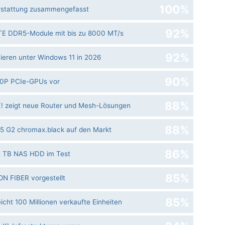
100%
­erstattung zusammengefasst
92%
E DDR5-Module mit bis zu 8000 MT/s
92%
eren unter Windows 11 in 2026
90%
350P PCIe-GPUs vor
88%
 zeigt neue Router und Mesh-Lösungen
88%
5 G2 chromax.black auf den Markt
86%
2 TB NAS HDD im Test
85%
N FIBER vorgestellt
85%
cht 100 Millionen verkaufte Einheiten