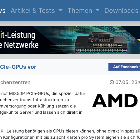
(current)
ws
Artikel & Tests
Themen
Downloads
PCIe-GPUs vor
Auf Facebook t
Rechenzentren
07.05.
23:
tinct MI350P PCIe-GPUs, die speziell dafür
Rechenzentrums-Infrastrukturen zu
omversorgung oder Kühlung setzen die
tgekühlte Server und lassen sich direkt in
I-Leistung benötigen als CPUs bieten können, ohne direkt in speziali
n Konfigurationen mit bis zu acht Karten pro System eignen sie sich f