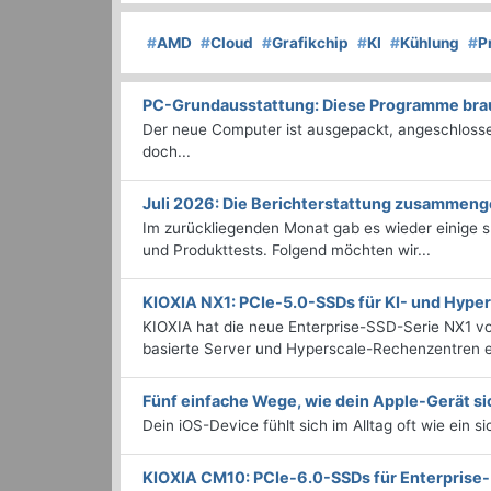
#
AMD
#
Cloud
#
Grafikchip
#
KI
#
Kühlung
#
P
PC-Grundausstattung: Diese Programme brauc
Der neue Computer ist ausgepackt, angeschlossen
doch...
Juli 2026: Die Bericht­erstattung zusammeng
Im zurückliegenden Monat gab es wieder einige
und Produkttests. Folgend möchten wir...
KIOXIA NX1: PCIe-5.0-SSDs für KI- und Hyp
KIOXIA hat die neue Enterprise-SSD-Serie NX1 vo
basierte Server und Hyperscale-Rechenzentren en
Fünf einfache Wege, wie dein Apple-Gerät si
Dein iOS-Device fühlt sich im Alltag oft wie ein s
KIOXIA CM10: PCIe-6.0-SSDs für Enterpris