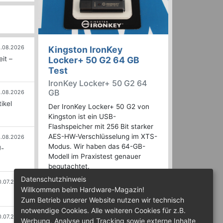
.08.2026
Kingston IronKey
it –
Locker+ 50 G2 64 GB
Test
IronKey Locker+ 50 G2 64
GB
.08.2026
ikel
Der IronKey Locker+ 50 G2 von
Kingston ist ein USB-
Flashspeicher mit 256 Bit starker
AES-HW-Verschlüsselung im XTS-
.08.2026
Modus. Wir haben das 64-GB-
U-
Modell im Praxistest genauer
begutachtet.
Datenschutzhinweis
0.07.2026
Willkommen beim Hardware-Magazin!
Zum Betrieb unserer Website nutzen wir technisch
notwendige Cookies. Alle weiteren Cookies für z.B.
0.07.2026
Werbung, Analyse und Tracking sowie externe Inhalte