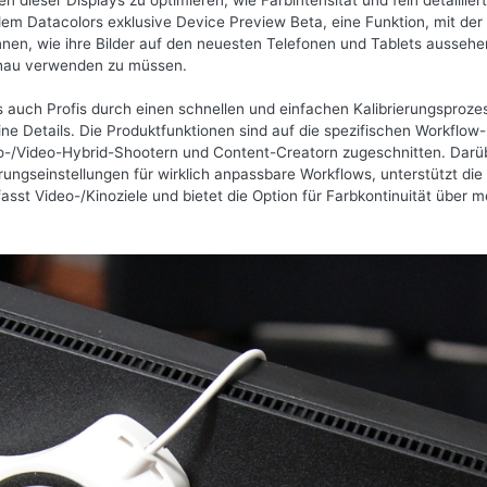
nen dieser Displays zu optimieren, wie Farbintensität und fein detaillier
dem Datacolors exklusive Device Preview Beta, eine Funktion, mit der
nnen, wie ihre Bilder auf den neuesten Telefonen und Tablets aussehe
chau verwenden zu müssen.
s auch Profis durch einen schnellen und einfachen Kalibrierungsproze
ne Details. Die Produktfunktionen sind auf die spezifischen Workflow-
to-/Video-Hybrid-Shootern und Content-Creatorn zugeschnitten. Darü
rungseinstellungen für wirklich anpassbare Workflows, unterstützt die
fasst Video-/Kinoziele und bietet die Option für Farbkontinuität über 