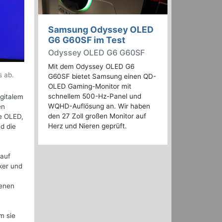
Samsung Odyssey OLED
G6 G60SF im Test
Odyssey OLED G6 G60SF
Mit dem Odyssey OLED G6
s ab.
G60SF bietet Samsung einen QD-
OLED Gaming-Monitor mit
schnellem 500-Hz-Panel und
gitalem
WQHD-Auflösung an. Wir haben
en
den 27 Zoll großen Monitor auf
e OLED,
Herz und Nieren geprüft.
nd die
 auf
ker und
denen
m sie