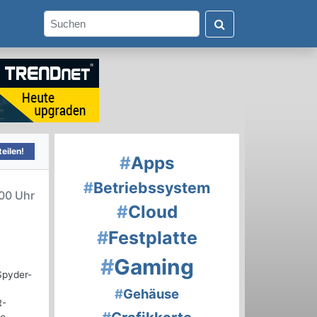
eilen!
#
Apps
#
Betriebssystem
00 Uhr
#
Cloud
#
Festplatte
#
Gaming
Spyder-
#
Gehäuse
R-