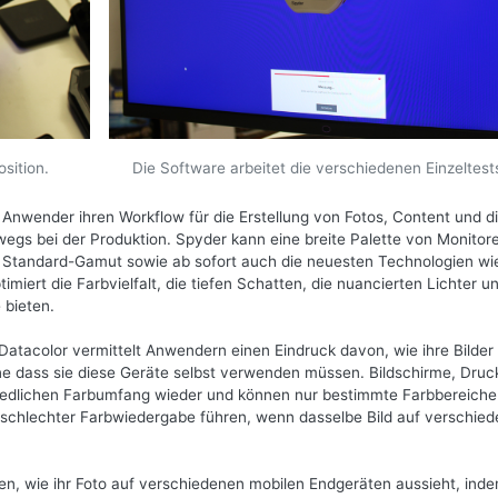
sition.
Die Software arbeitet die verschiedenen Einzeltest
nwender ihren Workflow für die Erstellung von Fotos, Content und di
wegs bei der Produktion. Spyder kann eine breite Palette von Monitor
nd Standard-Gamut sowie ab sofort auch die neuesten Technologien wi
miert die Farbvielfalt, die tiefen Schatten, die nuancierten Lichter u
 bieten.
atacolor vermittelt Anwendern einen Eindruck davon, wie ihre Bilder
 dass sie diese Geräte selbst verwenden müssen. Bildschirme, Druc
iedlichen Farbumfang wieder und können nur bestimmte Farbbereiche
 schlechter Farbwiedergabe führen, wenn dasselbe Bild auf verschie
, wie ihr Foto auf verschiedenen mobilen Endgeräten aussieht, inde