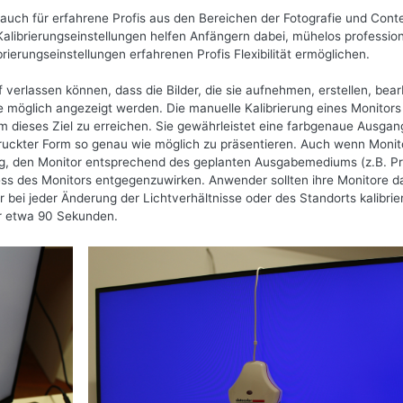
r auch für erfahrene Profis aus den Bereichen der Fotografie und Cont
Kalibrierungseinstellungen helfen Anfängern dabei, mühelos profession
ierungseinstellungen erfahrenen Profis Flexibilität ermöglichen.
 verlassen können, dass die Bilder, die sie aufnehmen, erstellen, bear
e möglich angezeigt werden. Die manuelle Kalibrierung eines Monitors
um dieses Ziel zu erreichen. Sie gewährleistet eine farbgenaue Ausgan
edruckter Form so genau wie möglich zu präsentieren. Auch wenn Moni
chtig, den Monitor entsprechend des geplanten Ausgabemediums (z.B. Pr
zess des Monitors entgegenzuwirken. Anwender sollten ihre Monitore d
r bei jeder Änderung der Lichtverhältnisse oder des Standorts kalibrie
ur etwa 90 Sekunden.