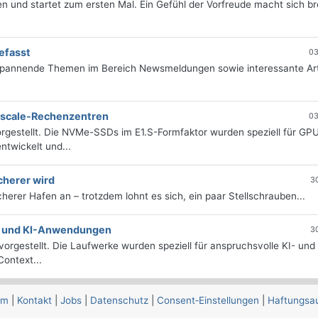
 und startet zum ersten Mal. Ein Gefühl der Vorfreude macht sich bre
efasst
03
 spannende Themen im Bereich Newsmeldungen sowie interessante Art
erscale-Rechenzentren
03
rgestellt. Die NVMe-SSDs im E1.S-Formfaktor wurden speziell für GP
twickelt und...
cherer wird
3
icherer Hafen an – trotzdem lohnt es sich, ein paar Stellschrauben...
e- und KI-Anwendungen
3
orgestellt. Die Laufwerke wurden speziell für anspruchsvolle KI- und
ontext...
um
|
Kontakt
|
Jobs
|
Datenschutz
|
Consent‑Einstellungen
|
Haftungsa