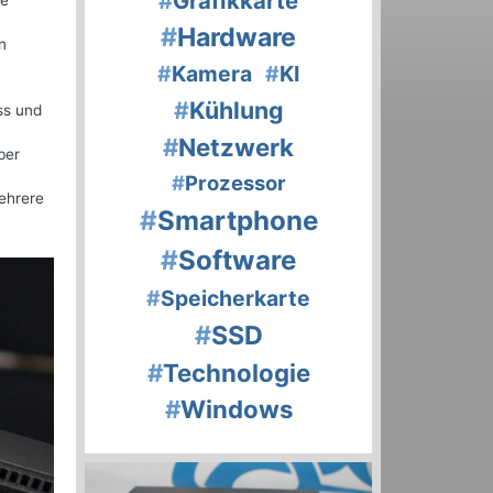
#
Grafikkarte
te
#
Hardware
n
#
Kamera
#
KI
#
Kühlung
ss und
#
Netzwerk
ber
#
Prozessor
mehrere
#
Smartphone
#
Software
#
Speicherkarte
#
SSD
#
Technologie
#
Windows