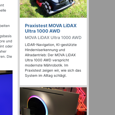
ent
elle
Praxistest MOVA LiDAX
beiten
Ultra 1000 AWD
gsbasis
MOVA LiDAX Ultra 1000 AWD
tore und
LiDAR-Navigation, KI-gestützte
int oder
Hinderniserkennung und
aher
Allradantrieb: Der MOVA LiDAX
ren. Die
Ultra 1000 AWD verspricht
modernste Mährobotik. Im
Praxistest zeigen wir, wie sich das
System im Alltag schlägt.