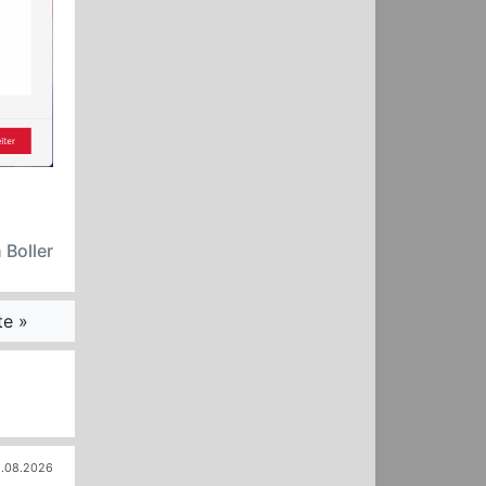
 Boller
te »
.08.2026