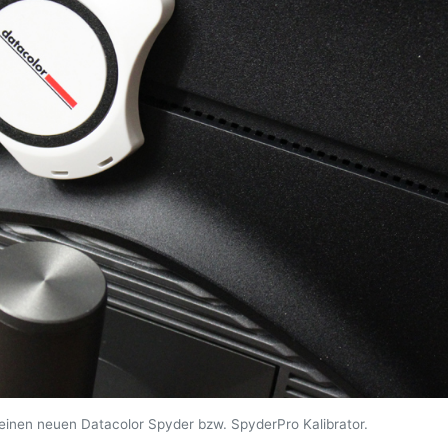
einen neuen Datacolor Spyder bzw. SpyderPro Kalibrator.