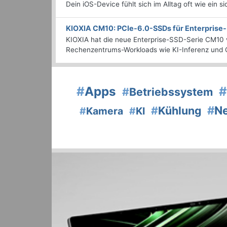
Dein iOS-Device fühlt sich im Alltag oft wie ein s
KIOXIA CM10: PCIe-6.0-SSDs für Enterpris
KIOXIA hat die neue Enterprise-SSD-Serie CM10 v
Rechenzentrums-Workloads wie KI-Inferenz und C
#
Apps
#
#
Betriebssystem
#
N
#
Kühlung
#
Kamera
#
KI