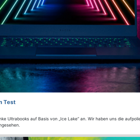
m Test
anke Ultrabooks auf Basis von „Ice Lake“ an. Wir haben uns die aufpol
angesehen.