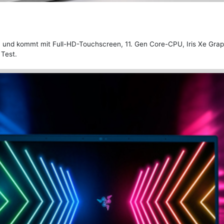
rm und kommt mit Full-HD-Touchscreen, 11. Gen Core-CPU, Iris Xe Gra
 Test.