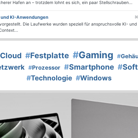
icherer Hafen an – trotzdem lohnt es sich, ein paar Stellschrauben...
e- und KI-Anwendungen
3
orgestellt. Die Laufwerke wurden speziell für anspruchsvolle KI- und
ontext...
#
Gaming
#
Festplatte
Cloud
#
Gehä
#
Smartphone
#
Sof
etzwerk
#
Prozessor
#
Technologie
#
Windows