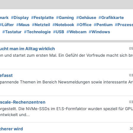
mark
#
Display
#
Festplatte
#
Gaming
#
Gehäuse
#
Grafikkarte
#
Lüfter
#
Maus
#
Netzteil
#
Notebook
#
Office
#
Pentium
#
Prozes
#
Tastatur
#
Technologie
#
USB
#
Webcam
#
Windows
ht man im Alltag wirklich
05
 und startet zum ersten Mal. Ein Gefühl der Vorfreude macht sich bre
efasst
03
 spannende Themen im Bereich Newsmeldungen sowie interessante Art
erscale-Rechenzentren
03
rgestellt. Die NVMe-SSDs im E1.S-Formfaktor wurden speziell für GP
twickelt und...
cherer wird
3