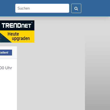
eilen!
00 Uhr