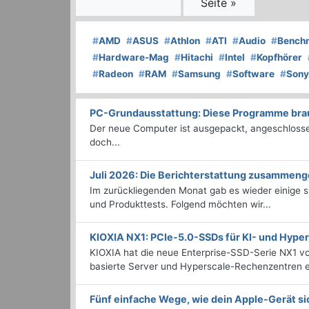
Seite »
#
AMD
#
ASUS
#
Athlon
#
ATI
#
Audio
#
Bench
#
Hardware-Mag
#
Hitachi
#
Intel
#
Kopfhörer
#
Radeon
#
RAM
#
Samsung
#
Software
#
Sony
PC-Grundausstattung: Diese Programme brauc
Der neue Computer ist ausgepackt, angeschlossen
doch...
Juli 2026: Die Bericht­erstattung zusammeng
Im zurückliegenden Monat gab es wieder einige
und Produkttests. Folgend möchten wir...
KIOXIA NX1: PCIe-5.0-SSDs für KI- und Hyp
KIOXIA hat die neue Enterprise-SSD-Serie NX1 vo
basierte Server und Hyperscale-Rechenzentren en
Fünf einfache Wege, wie dein Apple-Gerät si