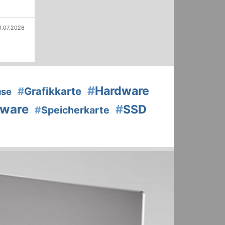
0.07.2026
#
Hardware
#
Grafikkarte
use
tware
#
SSD
#
Speicherkarte