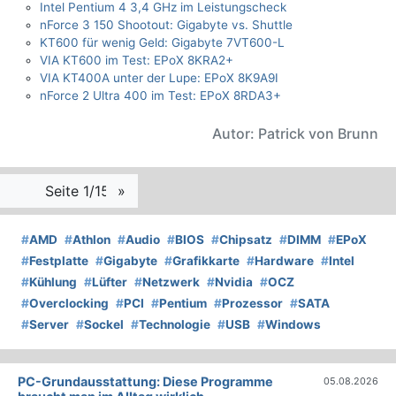
Intel Pentium 4 3,4 GHz im Leistungscheck
nForce 3 150 Shootout: Gigabyte vs. Shuttle
KT600 für wenig Geld: Gigabyte 7VT600-L
VIA KT600 im Test: EPoX 8KRA2+
VIA KT400A unter der Lupe: EPoX 8K9A9I
nForce 2 Ultra 400 im Test: EPoX 8RDA3+
Autor: Patrick von Brunn
Seite 1/15
»
#
AMD
#
Athlon
#
Audio
#
BIOS
#
Chipsatz
#
DIMM
#
EPoX
#
Festplatte
#
Gigabyte
#
Grafikkarte
#
Hardware
#
Intel
#
Kühlung
#
Lüfter
#
Netzwerk
#
Nvidia
#
OCZ
#
Overclocking
#
PCI
#
Pentium
#
Prozessor
#
SATA
#
Server
#
Sockel
#
Technologie
#
USB
#
Windows
PC-Grundausstattung: Diese Programme
05.08.2026