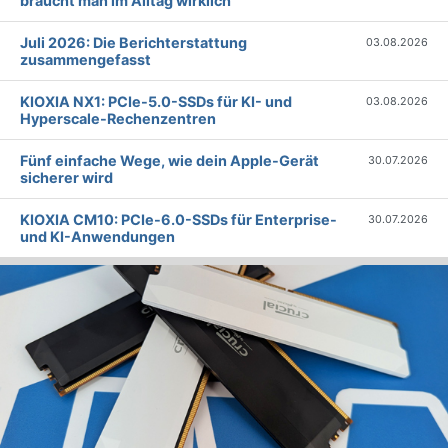
braucht man im Alltag wirklich
Juli 2026: Die Bericht­erstattung
03.08.2026
zusammengefasst
KIOXIA NX1: PCIe-5.0-SSDs für KI- und
03.08.2026
Hyperscale-Rechenzentren
Fünf einfache Wege, wie dein Apple-Gerät
30.07.2026
sicherer wird
KIOXIA CM10: PCIe-6.0-SSDs für Enterprise-
30.07.2026
und KI-Anwendungen