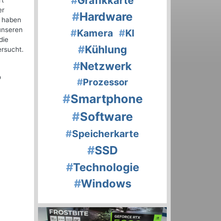
#
Grafikkarte
rt
er
#
Hardware
r haben
unseren
#
Kamera
#
KI
die
#
Kühlung
ersucht.
#
Netzwerk
o
#
Prozessor
#
Smartphone
#
Software
#
Speicherkarte
#
SSD
#
Technologie
#
Windows