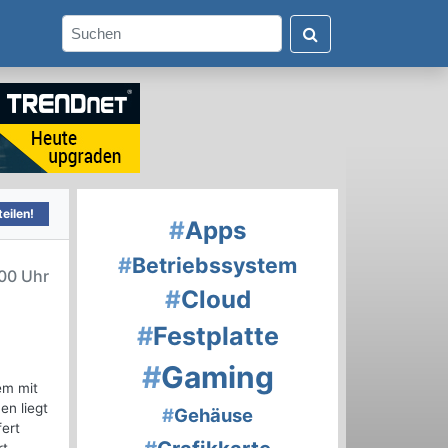
eilen!
#
Apps
#
Betriebssystem
00 Uhr
#
Cloud
#
Festplatte
#
Gaming
em mit
en liegt
#
Gehäuse
fert