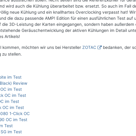
ce ausstechen sollen. Nicht selten sind die Referenzkühler für dera
 wird auch die Kühlung überarbeitet bzw. ersetzt. So auch im Fall d
llig neue Kühlung und ein knallhartes Overclocking verpasst hat! Wi
 die dazu passende AMP! Edition für einen ausführlichen Test auf 
auf die 3D-Leistung der Karten eingegangen, sondern haben außerdem 
tstehende Geräuschentwicklung der aktiven Kühlungen im Detail unt
 Artikels!
el kommen, möchten wir uns bei Hersteller
ZOTAC
bedanken, der s
 zu stellen.
ite im Test
Black) Review
 OC im Test
ck OC im Test
C im Test
k OC im Test
080 1-Click OC
90 OC im Test
m Test
SG im Test