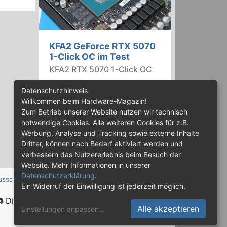
KFA2 GeForce RTX 5070
1-Click OC im Test
KFA2 RTX 5070 1-Click OC
Im günstigeren Preissegment hat
Datenschutzhinweis
Nvidia die GeForce RTX 5070
Willkommen beim Hardware-Magazin!
installiert, die auf der
Zum Betrieb unserer Website nutzen wir technisch
abgespeckten Blackwell-Variante
notwendige Cookies. Alle weiteren Cookies für z.B.
GB205 basiert. Wir haben uns ein
Werbung, Analyse und Tracking sowie externe Inhalte
Custom-Design von Hersteller
Dritter, können nach Bedarf aktiviert werden und
KFA2 im Test genauer angesehen.
verbessern das Nutzererlebnis beim Besuch der
Website. Mehr Informationen in unserer
Datenschutzerklärung
.
usschluss
Ein Widerruf der Einwilligung ist jederzeit möglich.
Discord
Alle akzeptieren
Einstellungen anpassen
...