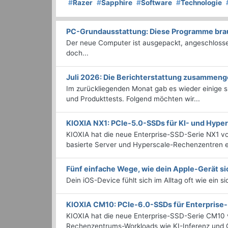
#
Razer
#
Sapphire
#
Software
#
Technologie
PC-Grundausstattung: Diese Programme brauc
Der neue Computer ist ausgepackt, angeschlossen
doch...
Juli 2026: Die Bericht­erstattung zusammeng
Im zurückliegenden Monat gab es wieder einige
und Produkttests. Folgend möchten wir...
KIOXIA NX1: PCIe-5.0-SSDs für KI- und Hyp
KIOXIA hat die neue Enterprise-SSD-Serie NX1 vo
basierte Server und Hyperscale-Rechenzentren en
Fünf einfache Wege, wie dein Apple-Gerät si
Dein iOS-Device fühlt sich im Alltag oft wie ein s
KIOXIA CM10: PCIe-6.0-SSDs für Enterpris
KIOXIA hat die neue Enterprise-SSD-Serie CM10 v
Rechenzentrums-Workloads wie KI-Inferenz und C