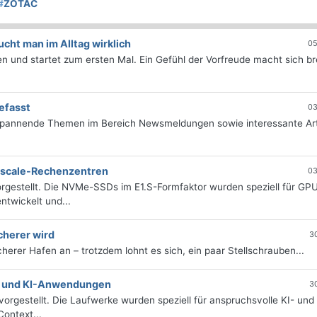
#
ZOTAC
ht man im Alltag wirklich
05
 und startet zum ersten Mal. Ein Gefühl der Vorfreude macht sich bre
efasst
03
 spannende Themen im Bereich Newsmeldungen sowie interessante Art
erscale-Rechenzentren
03
rgestellt. Die NVMe-SSDs im E1.S-Formfaktor wurden speziell für GP
twickelt und...
cherer wird
3
icherer Hafen an – trotzdem lohnt es sich, ein paar Stellschrauben...
e- und KI-Anwendungen
3
orgestellt. Die Laufwerke wurden speziell für anspruchsvolle KI- und
ontext...