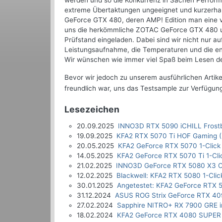
werden und so die Konkurrenz in Sachen Performan
extreme Übertaktungen ungeeignet und kurzerhand
GeForce GTX 480, deren AMP! Edition man eine vö
uns die herkömmliche ZOTAC GeForce GTX 480 und
Prüfstand eingeladen. Dabei sind wir nicht nur 
Leistungsaufnahme, die Temperaturen und die en
Wir wünschen wie immer viel Spaß beim Lesen des
Bevor wir jedoch zu unserem ausführlichen Artik
freundlich war, uns das Testsample zur Verfügung
Lesezeichen
20.09.2025
INNO3D RTX 5090 iCHILL Frostb
19.09.2025
KFA2 RTX 5070 Ti HOF Gaming (
20.05.2025
KFA2 GeForce RTX 5070 1-Click
14.05.2025
KFA2 GeForce RTX 5070 Ti 1-Cli
21.02.2025
INNO3D GeForce RTX 5080 X3 O
12.02.2025
Blackwell: KFA2 RTX 5080 1-Clic
30.01.2025
Angetestet: KFA2 GeForce RTX 5
31.12.2024
ASUS ROG Strix GeForce RTX 40
27.02.2024
Sapphire NITRO+ RX 7900 GRE i
18.02.2024
KFA2 GeForce RTX 4080 SUPER 