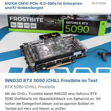
KIOXIA CM10: PCIe-6.0-SSDs für Enterprise-
30.07.2026
und KI-Anwendungen
INNO3D RTX 5090 iCHILL Frostbite im Test
RTX 5090 iCHILL Frostbite
Mit der iCHILL Frostbite bietet INNO3D eine GeForce RTX
5090 Grafikkarte mit Wasserkühlblock von Alphacool an. Wir
hatten die Gelegenheit diesen extravaganten Boliden im
Testlab auf Herz und Nieren zu prüfen.