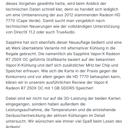
dieses Vorgehen gewählte hatte, wird beim Anblick der
technischen Daten schnell klar, denn es handelt sich lediglich
um eine Umbenennung der aus 2012 stammenden Radeon HD
7770 (Cape Verde). Damit sucht man vergeblich nach
technischen Neuerungen wie der vollständigen Unterstützung
von DirectX 11.2 oder auch TrueAudio.
Sapphire hat sich ebenfalls dieser Neuauflage bedient und eine
ab Werk übertaktete Variante mit alternativer Kühlung in die
Regale gebracht. Die namentlich als Sapphire Vapor-X Radeon
R7 250X OC geführte Grafikkarte basiert auf der bekannten
Vapor-X-Kühlung und darf sich zusätzlicher MHz bei Chip und
Speicher erfreuen. Wie sich die Karte in der Praxis gegen die
Konkurrenz und vor allem gegen die HD 7770 behaupten kann,
klären wir in unserem ausführlichen Review der Vapor-X
Radeon R7 250X OC mit 1 GB GDDR5-Speicher!
Dabei sind wir nicht nur auf die 3D-Leistung der beiden Karten
eingegangen, sondern haben außerdem die
Leistungsaufnahme, die Temperaturen und die entstehende
Geräuschentwicklung der aktiven Kühlungen im Detail
untersucht. Wir wünschen wie immer viel Spaß beim Lesen des
Artikels!