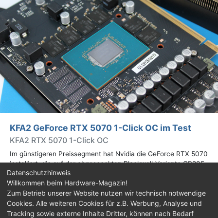
KFA2 GeForce RTX 5070 1-Click OC im Test
KFA2 RTX 5070 1-Click OC
Im günstigeren Preissegment hat Nvidia die GeForce RTX 5070
installiert, die auf der abgespeckten Blackwell-Variante GB205
Datenschutzhinweis
basiert. Wir haben uns ein Custom-Design von Hersteller KFA2
Willkommen beim Hardware-Magazin!
im Test genauer angesehen.
Zum Betrieb unserer Website nutzen wir technisch notwendige
Cookies. Alle weiteren Cookies für z.B. Werbung, Analyse und
Impressum
|
Kontakt
|
Jobs
|
Datenschutz
|
Tracking sowie externe Inhalte Dritter, können nach Bedarf