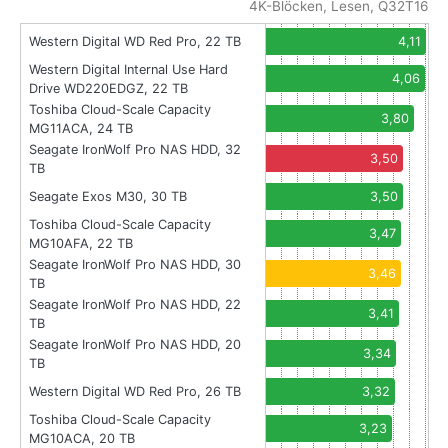
4K-Blöcken, Lesen, Q32T16
Western Digital WD Red Pro, 22 TB
4,11
Western Digital Internal Use Hard
4,06
Drive WD220EDGZ, 22 TB
Toshiba Cloud-Scale Capacity
3,80
MG11ACA, 24 TB
Seagate IronWolf Pro NAS HDD, 32
3,50
TB
Seagate Exos M30, 30 TB
3,50
Toshiba Cloud-Scale Capacity
3,47
MG10AFA, 22 TB
Seagate IronWolf Pro NAS HDD, 30
3,46
TB
Seagate IronWolf Pro NAS HDD, 22
3,41
TB
Seagate IronWolf Pro NAS HDD, 20
3,34
TB
Western Digital WD Red Pro, 26 TB
3,32
Toshiba Cloud-Scale Capacity
3,23
MG10ACA, 20 TB