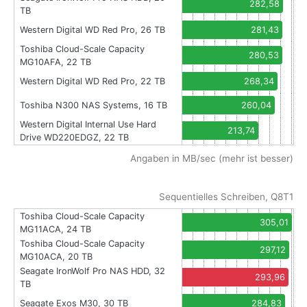
282,58
TB
Western Digital WD Red Pro, 26 TB
281,43
Toshiba Cloud-Scale Capacity
280,53
MG10AFA, 22 TB
Western Digital WD Red Pro, 22 TB
268,34
Toshiba N300 NAS Systems, 16 TB
260,04
Western Digital Internal Use Hard
213,74
Drive WD220EDGZ, 22 TB
Angaben in MB/sec (mehr ist besser)
Sequentielles Schreiben, Q8T1
Toshiba Cloud-Scale Capacity
305,01
MG11ACA, 24 TB
Toshiba Cloud-Scale Capacity
297,12
MG10ACA, 20 TB
Seagate IronWolf Pro NAS HDD, 32
293,96
TB
Seagate Exos M30, 30 TB
284,83