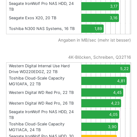
Seagate IronWolf Pro NAS HDD, 24
3,17
TB
Seagate Exos X20, 20 TB
3,16
Toshiba N300 NAS Systems, 16 TB
1,89
Angaben in MB/sec (mehr ist besser)
4K-Blöcken, Schreiben, Q32T16
Western Digital Internal Use Hard
5,22
Drive WD220EDGZ, 22 TB
Toshiba Cloud-Scale Capacity
4,81
MG10AFA, 22 TB
Western Digital WD Red Pro, 22 TB
4,45
Western Digital WD Red Pro, 26 TB
4,23
Seagate IronWolf Pro NAS HDD, 24
4,05
TB
Toshiba Cloud-Scale Capacity
3,90
MG11ACA, 24 TB
Seagate IronWolf Pro NAS HDD, 30