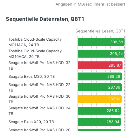
Angaben in MB/sec (mehr ist besser)
Sequentielle Datenraten, Q8T1
Sequentielles Lesen, Q8T1
Toshiba Cloud-Scale Capacity
308,58
MG11ACA, 24 TB
Toshiba Cloud-Scale Capacity
306,44
MG10ACA, 20 TB
Seagate IronWolf Pro NAS HDD, 32
295,67
TB
Seagate Exos M30, 30 TB
288,28
Seagate IronWolf Pro NAS HDD, 22
287,86
TB
Seagate IronWolf Pro NAS HDD, 30
287,80
TB
Seagate IronWolf Pro NAS HDD, 24
285,94
TB
Seagate Exos X20, 20 TB
283,94
Seagate IronWolf Pro NAS HDD, 20