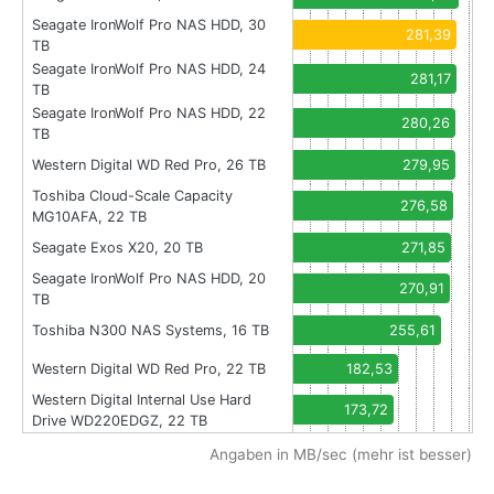
Seagate IronWolf Pro NAS HDD, 30
281,39
TB
Seagate IronWolf Pro NAS HDD, 24
281,17
TB
Seagate IronWolf Pro NAS HDD, 22
280,26
TB
Western Digital WD Red Pro, 26 TB
279,95
Toshiba Cloud-Scale Capacity
276,58
MG10AFA, 22 TB
Seagate Exos X20, 20 TB
271,85
Seagate IronWolf Pro NAS HDD, 20
270,91
TB
Toshiba N300 NAS Systems, 16 TB
255,61
Western Digital WD Red Pro, 22 TB
182,53
Western Digital Internal Use Hard
173,72
Drive WD220EDGZ, 22 TB
Angaben in MB/sec (mehr ist besser)