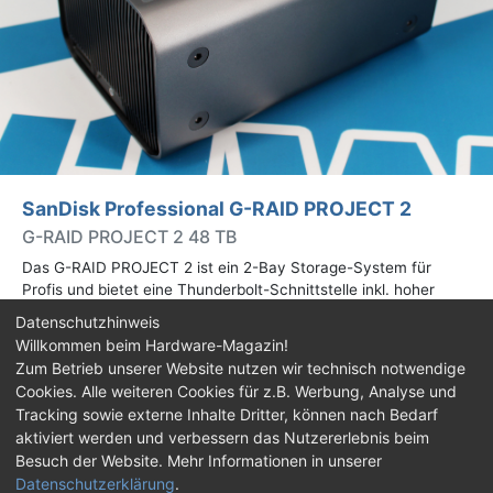
SanDisk Professional G-RAID PROJECT 2
G-RAID PROJECT 2 48 TB
Das G-RAID PROJECT 2 ist ein 2-Bay Storage-System für
Profis und bietet eine Thunderbolt-Schnittstelle inkl. hoher
Speicherkapazitäten. Wir haben das 48-TB-Modell getestet.
Datenschutzhinweis
Willkommen beim Hardware-Magazin!
Zum Betrieb unserer Website nutzen wir technisch notwendige
Impressum
|
Kontakt
|
Jobs
|
Datenschutz
|
Cookies. Alle weiteren Cookies für z.B. Werbung, Analyse und
Consent‑Einstellungen
|
Haftungsausschluss
Tracking sowie externe Inhalte Dritter, können nach Bedarf
aktiviert werden und verbessern das Nutzererlebnis beim
Feed
Facebook
YouTube
TikTok
Besuch der Website. Mehr Informationen in unserer
Datenschutzerklärung
.