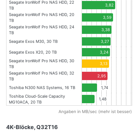
Seagate IronWolf Pro NAS HDD, 22
3,82
TB
Seagate IronWolf Pro NAS HDD, 20
3,59
TB
Seagate IronWolf Pro NAS HDD, 24
3,38
TB
Seagate Exos M30, 30 TB
3,27
Seagate Exos X20, 20 TB
3,24
Seagate IronWolf Pro NAS HDD, 30
3,13
TB
Seagate IronWolf Pro NAS HDD, 32
2,95
TB
Toshiba N300 NAS Systems, 16 TB
1,74
Toshiba Cloud-Scale Capacity
1,48
MG10ACA, 20 TB
Angaben in MB/sec (mehr ist besser)
4K-Blöcke, Q32T16