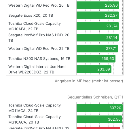
Western Digital WD Red Pro, 26 TB
285,90
Seagate Exos X20, 20 TB
282,27
Toshiba Cloud-Scale Capacity
281,74
MG10AFA, 22 TB
Seagate IronWolf Pro NAS HDD, 20
281,14
TB
Western Digital WD Red Pro, 22 TB
277,71
Toshiba N300 NAS Systems, 16 TB
259,63
Western Digital Internal Use Hard
233,69
Drive WD220EDGZ, 22 TB
Angaben in MB/sec (mehr ist besser)
Sequentielles Schreiben, Q1T1
Toshiba Cloud-Scale Capacity
307,20
MG11ACA, 24 TB
Toshiba Cloud-Scale Capacity
302,56
MG10ACA, 20 TB
Seagate IronWolf Pro NAS HDD, 32