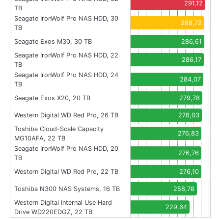
291,12
TB
Seagate IronWolf Pro NAS HDD, 30
288,72
TB
Seagate Exos M30, 30 TB
286,61
Seagate IronWolf Pro NAS HDD, 22
286,17
TB
Seagate IronWolf Pro NAS HDD, 24
284,07
TB
Seagate Exos X20, 20 TB
279,78
Western Digital WD Red Pro, 26 TB
278,03
Toshiba Cloud-Scale Capacity
276,83
MG10AFA, 22 TB
Seagate IronWolf Pro NAS HDD, 20
276,76
TB
Western Digital WD Red Pro, 22 TB
276,10
Toshiba N300 NAS Systems, 16 TB
258,78
Western Digital Internal Use Hard
229,64
Drive WD220EDGZ, 22 TB