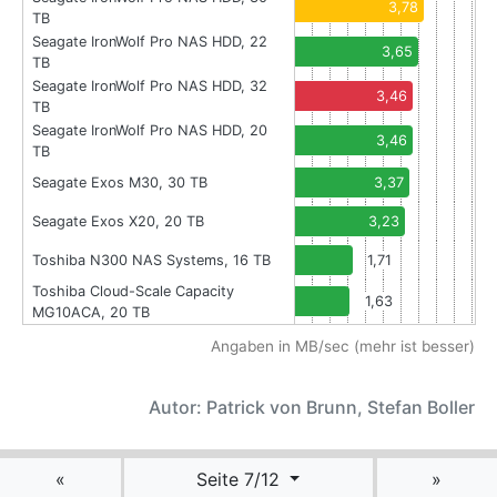
3,78
TB
Seagate IronWolf Pro NAS HDD, 22
3,65
TB
Seagate IronWolf Pro NAS HDD, 32
3,46
TB
Seagate IronWolf Pro NAS HDD, 20
3,46
TB
Seagate Exos M30, 30 TB
3,37
Seagate Exos X20, 20 TB
3,23
Toshiba N300 NAS Systems, 16 TB
1,71
Toshiba Cloud-Scale Capacity
1,63
MG10ACA, 20 TB
Angaben in MB/sec (mehr ist besser)
Autor: Patrick von Brunn, Stefan Boller
«
Seite 7/12
»