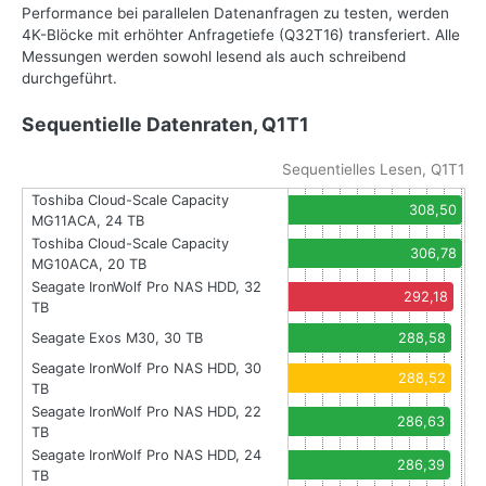
Performance bei parallelen Datenanfragen zu testen, werden
4K-Blöcke mit erhöhter Anfragetiefe (Q32T16) transferiert. Alle
Messungen werden sowohl lesend als auch schreibend
durchgeführt.
Sequentielle Datenraten, Q1T1
Sequentielles Lesen, Q1T1
Toshiba Cloud-Scale Capacity
308,50
MG11ACA, 24 TB
Toshiba Cloud-Scale Capacity
306,78
MG10ACA, 20 TB
Seagate IronWolf Pro NAS HDD, 32
292,18
TB
Seagate Exos M30, 30 TB
288,58
Seagate IronWolf Pro NAS HDD, 30
288,52
TB
Seagate IronWolf Pro NAS HDD, 22
286,63
TB
Seagate IronWolf Pro NAS HDD, 24
286,39
TB