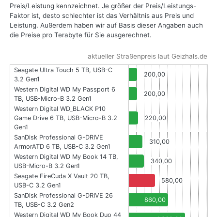
Preis/Leistung kennzeichnet. Je größer der Preis/Leistungs-
Faktor ist, desto schlechter ist das Verhältnis aus Preis und
Leistung. Außerdem haben wir auf Basis dieser Angaben auch
die Preise pro Terabyte für Sie ausgerechnet.
aktueller Straßenpreis laut Geizhals.de
Seagate Ultra Touch 5 TB, USB-C
200,00
3.2 Gen1
Western Digital WD My Passport 6
200,00
TB, USB-Micro-B 3.2 Gen1
Western Digital WD_BLACK P10
Game Drive 6 TB, USB-Micro-B 3.2
220,00
Gen1
SanDisk Professional G-DRIVE
310,00
ArmorATD 6 TB, USB-C 3.2 Gen1
Western Digital WD My Book 14 TB,
340,00
USB-Micro-B 3.2 Gen1
Seagate FireCuda X Vault 20 TB,
580,00
USB-C 3.2 Gen1
SanDisk Professional G-DRIVE 26
860,00
TB, USB-C 3.2 Gen2
Western Digital WD My Book Duo 44