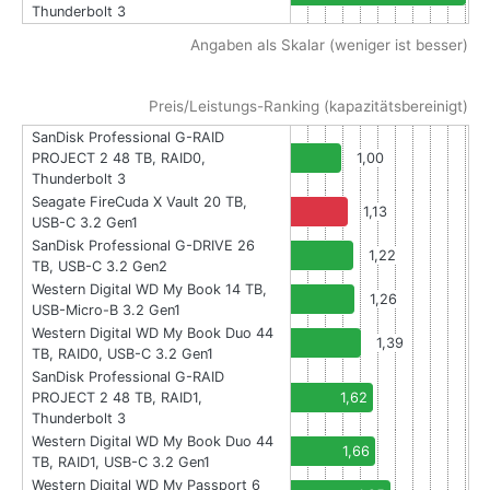
Thunderbolt 3
Angaben als Skalar (weniger ist besser)
Preis/Leistungs-Ranking (kapazitätsbereinigt)
SanDisk Professional G-RAID
PROJECT 2 48 TB, RAID0,
1,00
Thunderbolt 3
Seagate FireCuda X Vault 20 TB,
1,13
USB-C 3.2 Gen1
SanDisk Professional G-DRIVE 26
1,22
TB, USB-C 3.2 Gen2
Western Digital WD My Book 14 TB,
1,26
USB-Micro-B 3.2 Gen1
Western Digital WD My Book Duo 44
1,39
TB, RAID0, USB-C 3.2 Gen1
SanDisk Professional G-RAID
PROJECT 2 48 TB, RAID1,
1,62
Thunderbolt 3
Western Digital WD My Book Duo 44
1,66
TB, RAID1, USB-C 3.2 Gen1
Western Digital WD My Passport 6