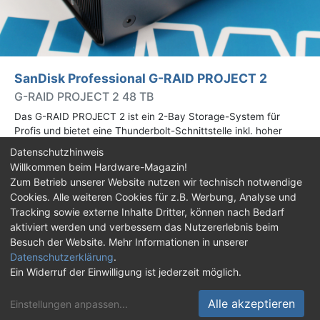
SanDisk Professional G-RAID PROJECT 2
G-RAID PROJECT 2 48 TB
Das G-RAID PROJECT 2 ist ein 2-Bay Storage-System für
Profis und bietet eine Thunderbolt-Schnittstelle inkl. hoher
Speicherkapazitäten. Wir haben das 48-TB-Modell getestet.
Datenschutzhinweis
Willkommen beim Hardware-Magazin!
Zum Betrieb unserer Website nutzen wir technisch notwendige
Impressum
|
Kontakt
|
Jobs
|
Datenschutz
|
Cookies. Alle weiteren Cookies für z.B. Werbung, Analyse und
Consent‑Einstellungen
|
Haftungsausschluss
Tracking sowie externe Inhalte Dritter, können nach Bedarf
aktiviert werden und verbessern das Nutzererlebnis beim
Feed
Facebook
YouTube
TikTok
Besuch der Website. Mehr Informationen in unserer
Datenschutzerklärung
.
Twitch
Discord
Ein Widerruf der Einwilligung ist jederzeit möglich.
© Copyright 2001 - 2026 Hardware-Magazin
Alle akzeptieren
Einstellungen anpassen
...