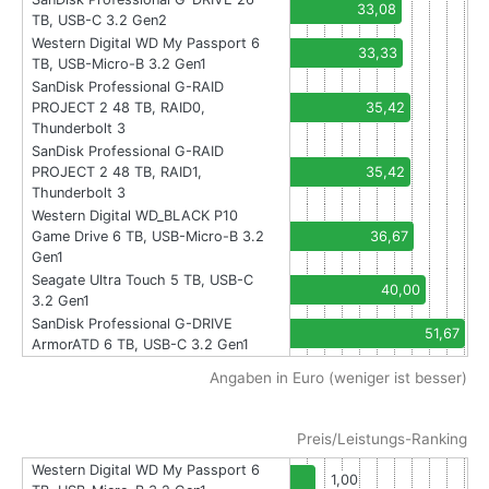
33,08
TB, USB-C 3.2 Gen2
Western Digital WD My Passport 6
33,33
TB, USB-Micro-B 3.2 Gen1
SanDisk Professional G-RAID
PROJECT 2 48 TB, RAID0,
35,42
Thunderbolt 3
SanDisk Professional G-RAID
PROJECT 2 48 TB, RAID1,
35,42
Thunderbolt 3
Western Digital WD_BLACK P10
Game Drive 6 TB, USB-Micro-B 3.2
36,67
Gen1
Seagate Ultra Touch 5 TB, USB-C
40,00
3.2 Gen1
SanDisk Professional G-DRIVE
51,67
ArmorATD 6 TB, USB-C 3.2 Gen1
Angaben in Euro (weniger ist besser)
Preis/Leistungs-Ranking
Western Digital WD My Passport 6
1,00