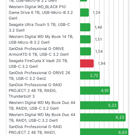
TB, USB-Micro-B 3.2 Gen1
Western Digital WD_BLACK P10
Game Drive 6 TB, USB-Micro-B 3.2
1,24
Gen1
Seagate Ultra Touch 5 TB, USB-C
1,46
3.2 Gen1
Western Digital WD My Book 14 TB,
1,51
USB-Micro-B 3.2 Gen1
SanDisk Professional G-DRIVE
1,54
ArmorATD 6 TB, USB-C 3.2 Gen1
Seagate FireCuda X Vault 20 TB,
1,94
USB-C 3.2 Gen1
SanDisk Professional G-DRIVE 26
2,72
TB, USB-C 3.2 Gen2
SanDisk Professional G-RAID
PROJECT 2 48 TB, RAID0,
4,10
Thunderbolt 3
Western Digital WD My Book Duo 44
5,22
TB, RAID0, USB-C 3.2 Gen1
Western Digital WD My Book Duo 44
6,23
TB, RAID1, USB-C 3.2 Gen1
SanDisk Professional G-RAID
PROJECT 2 48 TB, RAID1,
6,63