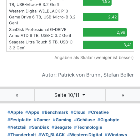
1,95
TB, USB-Micro-B 3.2 Gen1
Western Digital WD_BLACK P10
Game Drive 6 TB, USB-Micro-B 3.2
2,42
Gen1
SanDisk Professional G-DRIVE
2,99
ArmorATD 6 TB, USB-C 3.2 Gen1
Seagate Ultra Touch 5 TB, USB-C
3,41
3.2 Gen1
Angaben als Skalar (weniger ist besser)
Autor: Patrick von Brunn, Stefan Boller
«
Seite 10/11
»
#
Apple
#
Apps
#
Benchmark
#
Cloud
#
Creative
#
Festplatte
#
Gamer
#
Gaming
#
Gehäuse
#
Gigabyte
#
Netzteil
#
SanDisk
#
Seagate
#
Technologie
#
Thunderbolt
#
WD_BLACK
#
Western Digital
#
Windows