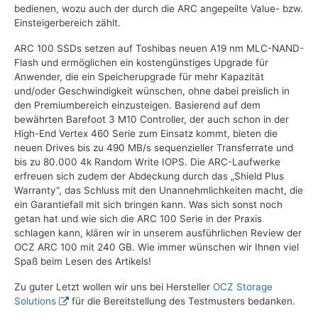
bedienen, wozu auch der durch die ARC angepeilte Value- bzw.
Einsteigerbereich zählt.
ARC 100 SSDs setzen auf Toshibas neuen A19 nm MLC-NAND-
Flash und ermöglichen ein kostengünstiges Upgrade für
Anwender, die ein Speicherupgrade für mehr Kapazität
und/oder Geschwindigkeit wünschen, ohne dabei preislich in
den Premiumbereich einzusteigen. Basierend auf dem
bewährten Barefoot 3 M10 Controller, der auch schon in der
High-End Vertex 460 Serie zum Einsatz kommt, bieten die
neuen Drives bis zu 490 MB/s sequenzieller Transferrate und
bis zu 80.000 4k Random Write IOPS. Die ARC-Laufwerke
erfreuen sich zudem der Abdeckung durch das „Shield Plus
Warranty“, das Schluss mit den Unannehmlichkeiten macht, die
ein Garantiefall mit sich bringen kann. Was sich sonst noch
getan hat und wie sich die ARC 100 Serie in der Praxis
schlagen kann, klären wir in unserem ausführlichen Review der
OCZ ARC 100 mit 240 GB. Wie immer wünschen wir Ihnen viel
Spaß beim Lesen des Artikels!
Zu guter Letzt wollen wir uns bei Hersteller
OCZ Storage
Solutions
für die Bereitstellung des Testmusters bedanken.