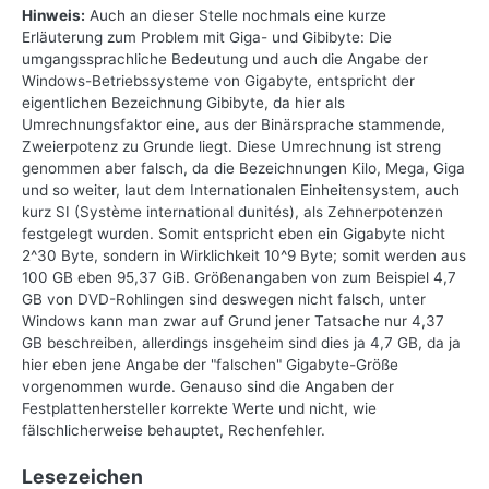
Hinweis:
Auch an dieser Stelle nochmals eine kurze
Erläuterung zum Problem mit Giga- und Gibibyte: Die
umgangssprachliche Bedeutung und auch die Angabe der
Windows-Betriebssysteme von Gigabyte, entspricht der
eigentlichen Bezeichnung Gibibyte, da hier als
Umrechnungsfaktor eine, aus der Binärsprache stammende,
Zweierpotenz zu Grunde liegt. Diese Umrechnung ist streng
genommen aber falsch, da die Bezeichnungen Kilo, Mega, Giga
und so weiter, laut dem Internationalen Einheitensystem, auch
kurz SI (Système international dunités), als Zehnerpotenzen
festgelegt wurden. Somit entspricht eben ein Gigabyte nicht
2^30 Byte, sondern in Wirklichkeit 10^9 Byte; somit werden aus
100 GB eben 95,37 GiB. Größenangaben von zum Beispiel 4,7
GB von DVD-Rohlingen sind deswegen nicht falsch, unter
Windows kann man zwar auf Grund jener Tatsache nur 4,37
GB beschreiben, allerdings insgeheim sind dies ja 4,7 GB, da ja
hier eben jene Angabe der "falschen" Gigabyte-Größe
vorgenommen wurde. Genauso sind die Angaben der
Festplattenhersteller korrekte Werte und nicht, wie
fälschlicherweise behauptet, Rechenfehler.
Lesezeichen