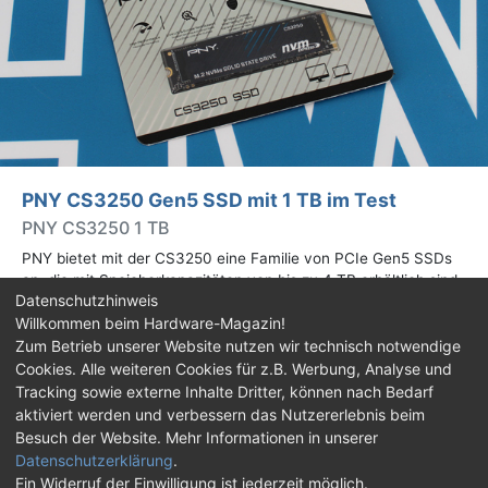
PNY CS3250 Gen5 SSD mit 1 TB im Test
PNY CS3250 1 TB
PNY bietet mit der CS3250 eine Familie von PCIe Gen5 SSDs
an, die mit Speicherkapazitäten von bis zu 4 TB erhältlich sind.
Datenschutzhinweis
Die Drives erreichen bis zu 14.900 MB/s lesend. Wir haben das
Willkommen beim Hardware-Magazin!
1-TB-Modell getestet.
Zum Betrieb unserer Website nutzen wir technisch notwendige
Cookies. Alle weiteren Cookies für z.B. Werbung, Analyse und
Impressum
|
Kontakt
|
Jobs
|
Datenschutz
|
Tracking sowie externe Inhalte Dritter, können nach Bedarf
Consent‑Einstellungen
|
Haftungsausschluss
aktiviert werden und verbessern das Nutzererlebnis beim
Besuch der Website. Mehr Informationen in unserer
Feed
Facebook
YouTube
TikTok
Datenschutzerklärung
.
Ein Widerruf der Einwilligung ist jederzeit möglich.