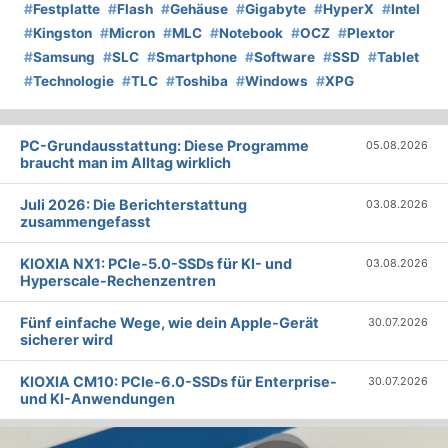
#
Festplatte
#
Flash
#
Gehäuse
#
Gigabyte
#
HyperX
#
Intel
#
Kingston
#
Micron
#
MLC
#
Notebook
#
OCZ
#
Plextor
#
Samsung
#
SLC
#
Smartphone
#
Software
#
SSD
#
Tablet
#
Technologie
#
TLC
#
Toshiba
#
Windows
#
XPG
PC-Grundausstattung: Diese Programme
05.08.2026
braucht man im Alltag wirklich
Juli 2026: Die Bericht­erstattung
03.08.2026
zusammengefasst
KIOXIA NX1: PCIe-5.0-SSDs für KI- und
03.08.2026
Hyperscale-Rechenzentren
Fünf einfache Wege, wie dein Apple-Gerät
30.07.2026
sicherer wird
KIOXIA CM10: PCIe-6.0-SSDs für Enterprise-
30.07.2026
und KI-Anwendungen