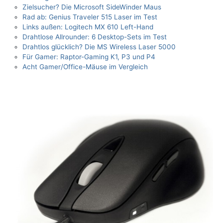
Zielsucher? Die Microsoft SideWinder Maus
Rad ab: Genius Traveler 515 Laser im Test
Links außen: Logitech MX 610 Left-Hand
Drahtlose Allrounder: 6 Desktop-Sets im Test
Drahtlos glücklich? Die MS Wireless Laser 5000
Für Gamer: Raptor-Gaming K1, P3 und P4
Acht Gamer/Office-Mäuse im Vergleich