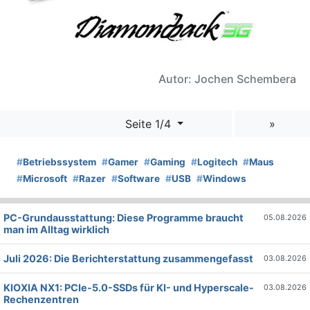
Autor: Jochen Schembera
Seite 1/4
»
#
Betriebssystem
#
Gamer
#
Gaming
#
Logitech
#
Maus
#
Microsoft
#
Razer
#
Software
#
USB
#
Windows
PC-Grundausstattung: Diese Programme braucht
05.08.2026
man im Alltag wirklich
Juli 2026: Die Bericht­erstattung zusammengefasst
03.08.2026
KIOXIA NX1: PCIe-5.0-SSDs für KI- und Hyperscale-
03.08.2026
Rechenzentren