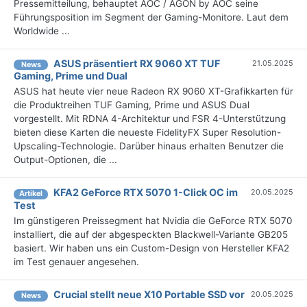
Pressemitteilung, behauptet AOC / AGON by AOC seine
Führungsposition im Segment der Gaming-Monitore. Laut dem
Worldwide ...
ASUS präsentiert RX 9060 XT TUF
21.05.2025
News
Gaming, Prime und Dual
ASUS hat heute vier neue Radeon RX 9060 XT-Grafikkarten für
die Produktreihen TUF Gaming, Prime und ASUS Dual
vorgestellt. Mit RDNA 4-Architektur und FSR 4-Unterstützung
bieten diese Karten die neueste FidelityFX Super Resolution-
Upscaling-Technologie. Darüber hinaus erhalten Benutzer die
Output-Optionen, die ...
KFA2 GeForce RTX 5070 1-Click OC im
20.05.2025
Artikel
Test
Im günstigeren Preissegment hat Nvidia die GeForce RTX 5070
installiert, die auf der abgespeckten Blackwell-Variante GB205
basiert. Wir haben uns ein Custom-Design von Hersteller KFA2
im Test genauer angesehen.
Crucial stellt neue X10 Portable SSD vor
20.05.2025
News