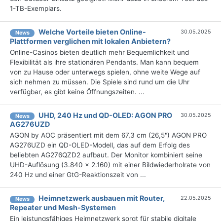
1-TB-Exemplars.
Welche Vorteile bieten Online-
30.05.2025
News
Plattformen verglichen mit lokalen Anbietern?
Online-Casinos bieten deutlich mehr Bequemlichkeit und
Flexibilität als ihre stationären Pendants. Man kann bequem
von zu Hause oder unterwegs spielen, ohne weite Wege auf
sich nehmen zu müssen. Die Spiele sind rund um die Uhr
verfügbar, es gibt keine Öffnungszeiten. ...
UHD, 240 Hz und QD-OLED: AGON PRO
30.05.2025
News
AG276UZD
AGON by AOC präsentiert mit dem 67,3 cm (26,5") AGON PRO
AG276UZD ein QD-OLED-Modell, das auf dem Erfolg des
beliebten AG276QZD2 aufbaut. Der Monitor kombiniert seine
UHD-Auflösung (3.840 x 2.160) mit einer Bildwiederholrate von
240 Hz und einer GtG-Reaktionszeit von ...
Heimnetzwerk ausbauen mit Router,
22.05.2025
News
Repeater und Mesh-Systemen
Ein leistungsfähiges Heimnetzwerk sorgt für stabile digitale