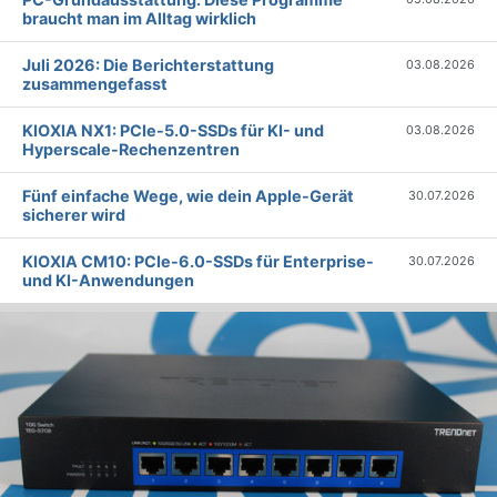
braucht man im Alltag wirklich
Juli 2026: Die Bericht­erstattung
03.08.2026
zusammengefasst
KIOXIA NX1: PCIe-5.0-SSDs für KI- und
03.08.2026
Hyperscale-Rechenzentren
Fünf einfache Wege, wie dein Apple-Gerät
30.07.2026
sicherer wird
KIOXIA CM10: PCIe-6.0-SSDs für Enterprise-
30.07.2026
und KI-Anwendungen