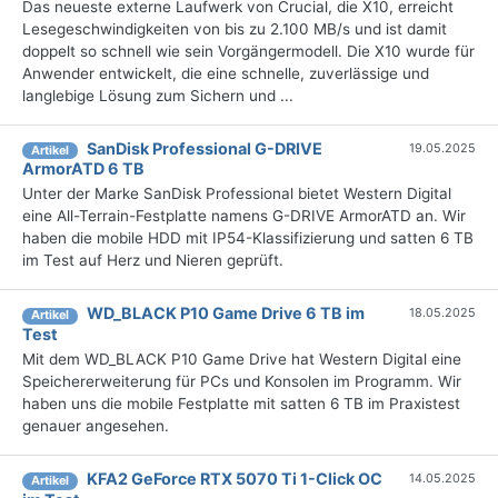
Das neueste externe Laufwerk von Crucial, die X10, erreicht
Lesegeschwindigkeiten von bis zu 2.100 MB/s und ist damit
doppelt so schnell wie sein Vorgängermodell. Die X10 wurde für
Anwender entwickelt, die eine schnelle, zuverlässige und
langlebige Lösung zum Sichern und ...
SanDisk Professional G-DRIVE
19.05.2025
Artikel
ArmorATD 6 TB
Unter der Marke SanDisk Professional bietet Western Digital
eine All-Terrain-Festplatte namens G-DRIVE ArmorATD an. Wir
haben die mobile HDD mit IP54-Klassifizierung und satten 6 TB
im Test auf Herz und Nieren geprüft.
WD_BLACK P10 Game Drive 6 TB im
18.05.2025
Artikel
Test
Mit dem WD_BLACK P10 Game Drive hat Western Digital eine
Speichererweiterung für PCs und Konsolen im Programm. Wir
haben uns die mobile Festplatte mit satten 6 TB im Praxistest
genauer angesehen.
KFA2 GeForce RTX 5070 Ti 1-Click OC
14.05.2025
Artikel