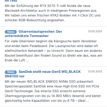
im Test
Mit der Einführung der RTX 5070 Ti rollt Nvidia die neue
Blackwell-Architektur auch in niedrigeren Preisregionen aus.
Wir haben uns einen frischen KFA2-Boliden mit 1-Click OC und
schicker RGB-Beleuchtung angesehen.
Gitarrenlautsprecher: Der
13.05.2025
News
unterschätzte Tonmacher
Für viele Gitarristen beginnt die Klangsuche beim Verstärker
und endet beim Pedalboard. Der Lautsprecher wird dabei oft
stiefmütterlich behandelt – zu Unrecht. Denn kaum ein anderes
Bauteil beeinflusst den finalen Sound so direkt wie das, was am
Ende die Luft ...
SanDisk stellt neue Gen5 WD_BLACK
13.05.2025
News
SN8100 vor
Mit der neuen WD_BLACK SN8100 NVMe SSD präsentiert
Speicherspezialist SanDisk eine neue High-End-SSD mit PCIe
Gen5-Technologie. Die interne SSD erreicht extreme
Übertragungsraten von bis zu 14.900 MB/s (lesend) und bietet
gleichzeitig hohe Kapazitäten von bis zu 8 TB – ideal ...