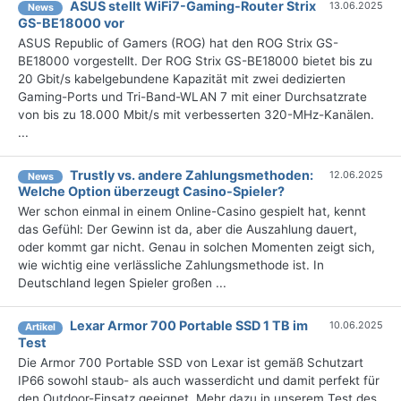
ASUS stellt WiFi7-Gaming-Router Strix
13.06.2025
News
GS-BE18000 vor
ASUS Republic of Gamers (ROG) hat den ROG Strix GS-
BE18000 vorgestellt. Der ROG Strix GS-BE18000 bietet bis zu
20 Gbit/s kabelgebundene Kapazität mit zwei dedizierten
Gaming-Ports und Tri-Band-WLAN 7 mit einer Durchsatzrate
von bis zu 18.000 Mbit/s mit verbesserten 320-MHz-Kanälen.
...
Trustly vs. andere Zahlungsmethoden:
12.06.2025
News
Welche Option überzeugt Casino-Spieler?
Wer schon einmal in einem Online-Casino gespielt hat, kennt
das Gefühl: Der Gewinn ist da, aber die Auszahlung dauert,
oder kommt gar nicht. Genau in solchen Momenten zeigt sich,
wie wichtig eine verlässliche Zahlungsmethode ist. In
Deutschland legen Spieler großen ...
Lexar Armor 700 Portable SSD 1 TB im
10.06.2025
Artikel
Test
Die Armor 700 Portable SSD von Lexar ist gemäß Schutzart
IP66 sowohl staub- als auch wasserdicht und damit perfekt für
den Outdoor-Einsatz geeignet. Mehr dazu in unserem Test des