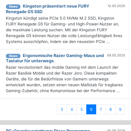
Kingston präsentiert neue FURY
12.05.2025
News
Renegade G5 SSD
Kingston kündigt seine PCIe 5.0 NVMe M.2 SSD, Kingston
FURY Renegade G5 für Gaming- und High-Power-Nutzer an,
die maximale Leistung suchen. Mit der Kingston FURY
Renegade G5 können Nutzer die volle Leistungsfähigkeit ihres
Systems ausschöpfen, indem sie den neuesten PCIe ...
Ergonomische Razer Gaming-Maus und
09.05.2025
News
Tastatur für unterwegs
Razer revolutioniert das mobile Gaming mit dem Launch der
Razer Basilisk Mobile und der Razer Joro. Diese kompakten
Geräte, die für die Bedürfnisse von Gamern unterwegs
entwickelt wurden, setzen einen neuen Maßstab für tragbares
Gaming-Zubehör, ohne Kompromisse bei der Performance ...
(current)
3
4
5
6
7
8
9
PC-Grundausstattung: Diese Programme
05.08.2026