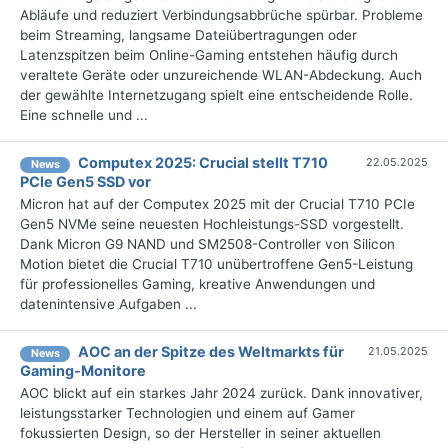
Abläufe und reduziert Verbindungsabbrüche spürbar. Probleme
beim Streaming, langsame Dateiübertragungen oder
Latenzspitzen beim Online-Gaming entstehen häufig durch
veraltete Geräte oder unzureichende WLAN-Abdeckung. Auch
der gewählte Internetzugang spielt eine entscheidende Rolle.
Eine schnelle und ...
Computex 2025: Crucial stellt T710
22.05.2025
News
PCIe Gen5 SSD vor
Micron hat auf der Computex 2025 mit der Crucial T710 PCIe
Gen5 NVMe seine neuesten Hochleistungs-SSD vorgestellt.
Dank Micron G9 NAND und SM2508-Controller von Silicon
Motion bietet die Crucial T710 unübertroffene Gen5-Leistung
für professionelles Gaming, kreative Anwendungen und
datenintensive Aufgaben ...
AOC an der Spitze des Weltmarkts für
21.05.2025
News
Gaming-Monitore
AOC blickt auf ein starkes Jahr 2024 zurück. Dank innovativer,
leistungsstarker Technologien und einem auf Gamer
fokussierten Design, so der Hersteller in seiner aktuellen