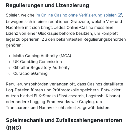
Regulierungen und Lizenzierung
Spieler, welche
im Online Casino ohne Verifizierung spielen
,
bewegen sich in einer rechtlichen Grauzone, welche Vor- und
Nachteile mit sich bringt. Jedes Online-Casino muss eine
Lizenz von einer Glücksspielbehörde besitzen, um komplett
legal zu operieren. Zu den bekanntesten Regulierungsbehörden
gehören:
Malta Gaming Authority (MGA)
UK Gambling Commission
Gibraltar Regulatory Authority
Curacao eGaming
Regulierungsbehörden verlangen oft, dass Casinos detaillierte
Log-Dateien führen und Prüfprotokolle speichern. Entwickler
nutzen hierbei ELK-Stacks (Elasticsearch, Logstash, Kibana)
oder andere Logging-Frameworks wie Graylog, um
Transparenz und Nachvollziehbarkeit zu gewährleisten.
Spielmechanik und Zufallszahlengeneratoren
(RNG)