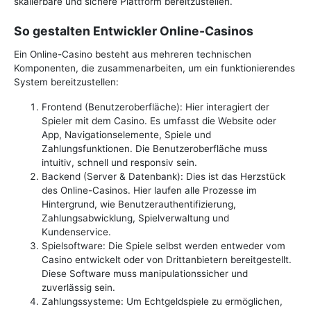
skalierbare und sichere Plattform bereitzustellen.
So gestalten Entwickler Online-Casinos
Ein Online-Casino besteht aus mehreren technischen
Komponenten, die zusammenarbeiten, um ein funktionierendes
System bereitzustellen:
Frontend (Benutzeroberfläche): Hier interagiert der
Spieler mit dem Casino. Es umfasst die Website oder
App, Navigationselemente, Spiele und
Zahlungsfunktionen. Die Benutzeroberfläche muss
intuitiv, schnell und responsiv sein.
Backend (Server & Datenbank): Dies ist das Herzstück
des Online-Casinos. Hier laufen alle Prozesse im
Hintergrund, wie Benutzerauthentifizierung,
Zahlungsabwicklung, Spielverwaltung und
Kundenservice.
Spielsoftware: Die Spiele selbst werden entweder vom
Casino entwickelt oder von Drittanbietern bereitgestellt.
Diese Software muss manipulationssicher und
zuverlässig sein.
Zahlungssysteme: Um Echtgeldspiele zu ermöglichen,