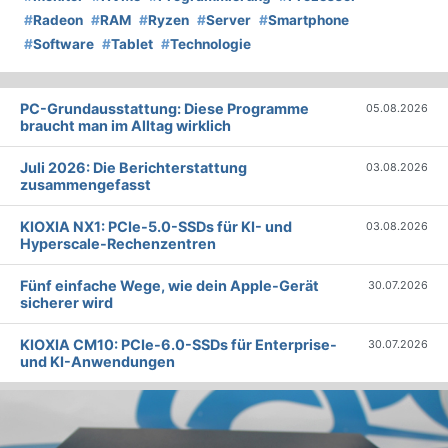
#
Radeon
#
RAM
#
Ryzen
#
Server
#
Smartphone
#
Software
#
Tablet
#
Technologie
PC-Grundausstattung: Diese Programme
05.08.2026
braucht man im Alltag wirklich
Juli 2026: Die Bericht­erstattung
03.08.2026
zusammengefasst
KIOXIA NX1: PCIe-5.0-SSDs für KI- und
03.08.2026
Hyperscale-Rechenzentren
Fünf einfache Wege, wie dein Apple-Gerät
30.07.2026
sicherer wird
KIOXIA CM10: PCIe-6.0-SSDs für Enterprise-
30.07.2026
und KI-Anwendungen