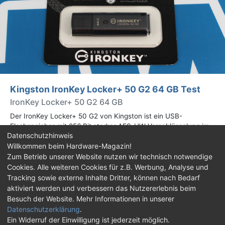
Kingston IronKey Locker+ 50 G2 64 GB Test
IronKey Locker+ 50 G2 64 GB
Der IronKey Locker+ 50 G2 von Kingston ist ein USB-
Flashspeicher mit 256 Bit starker AES-HW-Verschlüsselung im
Datenschutzhinweis
XTS-Modus. Wir haben das 64-GB-Modell im Praxistest
Willkommen beim Hardware-Magazin!
genauer begutachtet.
Zum Betrieb unserer Website nutzen wir technisch notwendige
Cookies. Alle weiteren Cookies für z.B. Werbung, Analyse und
Impressum
|
Kontakt
|
Jobs
|
Datenschutz
|
Tracking sowie externe Inhalte Dritter, können nach Bedarf
Consent‑Einstellungen
|
Haftungsausschluss
aktiviert werden und verbessern das Nutzererlebnis beim
Besuch der Website. Mehr Informationen in unserer
Feed
Facebook
YouTube
TikTok
Datenschutzerklärung
.
Ein Widerruf der Einwilligung ist jederzeit möglich.
Twitch
Discord