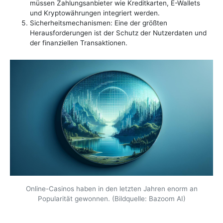
müssen Zahlungsanbieter wie Kreditkarten, E-Wallets
und Kryptowährungen integriert werden.
Sicherheitsmechanismen: Eine der größten
Herausforderungen ist der Schutz der Nutzerdaten und
der finanziellen Transaktionen.
Online-Casinos haben in den letzten Jahren enorm an
Popularität gewonnen. (Bildquelle: Bazoom AI)