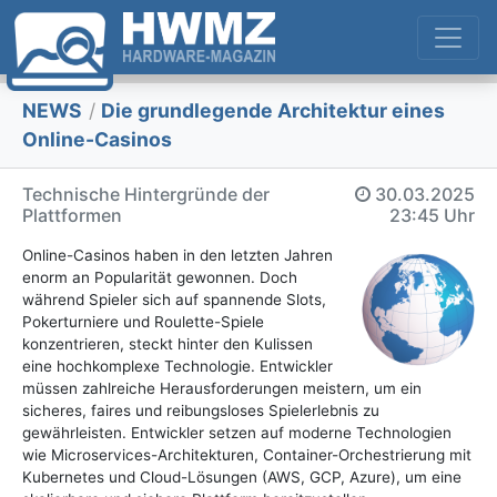
NEWS
/
Die grundlegende Architektur eines
Online-Casinos
Technische Hintergründe der
30.03.2025
Plattformen
23:45 Uhr
Online-Casinos haben in den letzten Jahren
enorm an Popularität gewonnen. Doch
während Spieler sich auf spannende Slots,
Pokerturniere und Roulette-Spiele
konzentrieren, steckt hinter den Kulissen
eine hochkomplexe Technologie. Entwickler
müssen zahlreiche Herausforderungen meistern, um ein
sicheres, faires und reibungsloses Spielerlebnis zu
gewährleisten. Entwickler setzen auf moderne Technologien
wie Microservices-Architekturen, Container-Orchestrierung mit
Kubernetes und Cloud-Lösungen (AWS, GCP, Azure), um eine