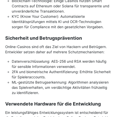
Blockchain-Technologie: Einige Casinos nutzen Smart
Contracts auf Ethereum oder Solana für transparente und
unveränderliche Transaktionen.
KYC (Know Your Customer): Automatisierte
Identitätsprüfungen mittels KI und OCR-Technologien
sorgen für Compliance mit den gesetzlichen Vorgaben.
Sicherheit und Betrugsprävention
Online-Casinos sind oft das Ziel von Hackern und Betrügern.
Entwickler setzen daher auf mehrere Schutzmechanismen:
Datenverschlüsselung: AES-256 und RSA werden häufig
für sensible Informationen verwendet.
2FA und biometrische Authentifizierung: Erhöhte Sicherheit
für Spieleraccounts.
ML-gestützte Betrugserkennung: Algorithmen analysieren
das Spielverhalten, um verdächtige Aktivitäten frühzeitig
zu identifizieren.
Verwendete Hardware für die Entwicklung
Ein leistungsfähiges Entwicklungssystem ist entscheidend für