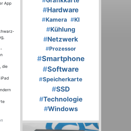
#
Grafikkarte
der App
#
Hardware
#
Kamera
#
KI
#
Kühlung
Schwarz-
ng,
#
Netzwerk
#
Prozessor
h-
on
#
Smartphone
, die
#
Software
 iPad
#
Speicherkarte
#
SSD
ondern
#
Technologie
rte
#
Windows
en