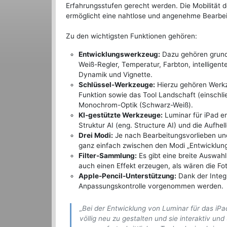
Erfahrungsstufen gerecht werden. Die Mobilität de
ermöglicht eine nahtlose und angenehme Bearbei
Zu den wichtigsten Funktionen gehören:
Entwicklungswerkzeug:
Dazu gehören grundl
Weiß-Regler, Temperatur, Farbton, intelligent
Dynamik und Vignette.
Schlüssel-Werkzeuge:
Hierzu gehören Werkz
Funktion sowie das Tool Landschaft (einschli
Monochrom-Optik (Schwarz-Weiß).
KI-gestützte Werkzeuge:
Luminar für iPad en
Struktur AI (eng. Structure AI) und die Aufhell
Drei Modi:
Je nach Bearbeitungsvorlieben un
ganz einfach zwischen den Modi „Entwicklung"
Filter-Sammlung:
Es gibt eine breite Auswahl
auch einen Effekt erzeugen, als wären die 
Apple-Pencil-Unterstützung:
Dank der Integr
Anpassungskontrolle vorgenommen werden.
„Bei der Entwicklung von Luminar für das iPa
völlig neu zu gestalten und sie interaktiv u