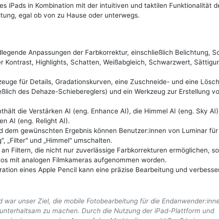
s iPads in Kombination mit der intuitiven und taktilen Funktionalität 
tung, egal ob von zu Hause oder unterwegs.
egende Anpassungen der Farbkorrektur, einschließlich Belichtung, 
er Kontrast, Highlights, Schatten, Weißabgleich, Schwarzwert, Sättigu
euge für Details, Gradationskurven, eine Zuschneide- und eine Lösc
eßlich des Dehaze-Schiebereglers) und ein Werkzeug zur Erstellung v
thält die Verstärken AI (eng. Enhance AI), die Himmel AI (eng. Sky AI)
en AI (eng. Relight AI).
d dem gewünschten Ergebnis können Benutzer:innen von Luminar für
, „Filter" und „Himmel" umschalten.
 an Filtern, die nicht nur zuverlässige Farbkorrekturen ermöglichen, s
Fotos mit analogen Filmkameras aufgenommen worden.
ation eines Apple Pencil kann eine präzise Bearbeitung und verbesse
d war unser Ziel, die mobile Fotobearbeitung für die Endanwender:inn
nd unterhaltsam zu machen. Durch die Nutzung der iPad-Plattform und