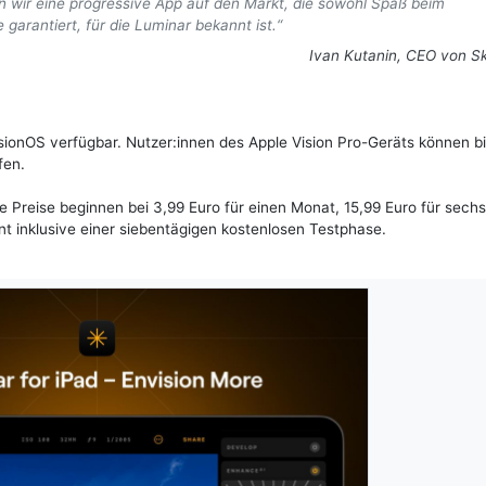
en wir eine progressive App auf den Markt, die sowohl Spaß beim
 garantiert, für die Luminar bekannt ist.“
Ivan Kutanin, CEO von S
sionOS verfügbar. Nutzer:innen des Apple Vision Pro-Geräts können b
fen.
ie Preise beginnen bei 3,99 Euro für einen Monat, 15,99 Euro für sechs
 inklusive einer siebentägigen kostenlosen Testphase.