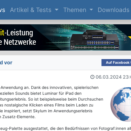
(current)
ws
Artikel & Tests
Themen
Downloads
d vor
Auf Facebook t
06.03.2024
23:
d-Anwendung an. Dank des innovativen, spielerischen
eziellen Sounds bietet Luminar für iPad den
eitungserlebnis. So ist beispielsweise beim Durchsuchen
s nostalgische Klicken eines Films beim Laden zu
ie inspiriert, setzt Skylum im Anwendungserlebnis
en Zusatz-Elemente.
eug-Palette ausgestattet, die den Bedürfnissen von Fotograf:innen al