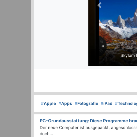
Previous
Skylum L
#
Apple
#
Apps
#
Fotografie
#
iPad
#
Technolo
PC-Grundausstattung: Diese Programme brauc
Der neue Computer ist ausgepackt, angeschlossen
doch...