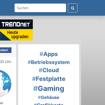
eilen!
#
Apps
#
Betriebssystem
00 Uhr
#
Cloud
#
Festplatte
#
Gaming
#
Gehäuse
ler