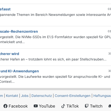
efasst
03
 spannende Themen im Bereich Newsmeldungen sowie interessante Art
erscale-Rechenzentren
03
rgestellt. Die NVMe-SSDs im E1.S-Formfaktor wurden speziell für GP
twickelt und...
cherer wird
3
icherer Hafen an – trotzdem lohnt es sich, ein paar Stellschrauben...
e- und KI-Anwendungen
3
orgestellt. Die Laufwerke wurden speziell für anspruchsvolle KI- und
ontext...
um
|
Kontakt
|
Jobs
|
Datenschutz
|
Consent‑Einstellungen
|
Haftungsa
Facebook
YouTube
TikTok
Twitch