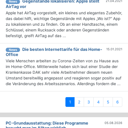
Gegenstände lokalisieren: Apple stellt
21.04.2021
News
AirTag vor
Apple hat AirTag vorgestellt, ein kleines und elegantes Zubehör,
das dabei hilft, wichtige Gegenstände mit Apples „Wo ist?“ App
zu lokalisieren und zu finden. Ob an einer Handtasche, einem
Schlüssel, einem Rucksack oder anderen Gegenständen
befestigt, greift AirTag auf das ...
Die besten Internettarife für das Home-
15.01.2021
News
Office
Viele Menschen arbeiten zu Corona-Zeiten von zu Hause aus
im Home-Office. Mittlerweile haben sich laut einer Studie der
Krankenkasse DAK sehr viele Arbeitnehmer diesem neuen
Umstand bereitwillig angepasst und reagieren sogar positiv auf
die Veränderung des Arbeitsszenarios. Allerdings fordern die ...
(current)
1
2
3
4
5
6
PC-Grundausstattung: Diese Programme
05.08.2026
braucht man im Alltag wirklich