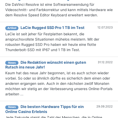
Die DaVinci Resolve ist eine Softwareanwendung für
Videoschnitt- und Farbkorrektur und kann mittels Hardware wie
dem Resolve Speed Editor Keyboard erweitert werden.
LaCie Rugged SSD Pro 1 TB im Test
12.07.2023
Artikel
LaCie ist seit jeher für Festplatten bekannt, die
anspruchsvollste Situationen mühelos meistern. Mit der
robusten Rugged SSD Pro haben wir heute eine flotte
Thunderbolt-SSD mit IP67 und 1 TB im Test.
Die Redaktion wünscht einen guten
31.12.2022
News
Rutsch ins neue Jahr!
Kaum hat das neue Jahr begonnen, ist es auch schon wieder
vorbei. So oder so ähnlich dürfte es sicherlich dem einen oder
anderen ergangen sein. Auch in den nächsten zwölf Monaten
möchten wir stetig an der Verbesserung unseres Online-Portals
arbeiten ...
Die besten Hardware Tipps für ein
29.09.2022
News
Online Casino Erlebnis
Jede Sekunde steigt die Zahl der Menschen, die in Online