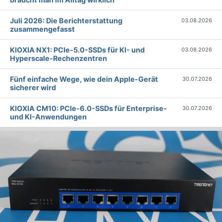
Juli 2026: Die Bericht­erstattung
03.08.2026
zusammengefasst
KIOXIA NX1: PCIe-5.0-SSDs für KI- und
03.08.2026
Hyperscale-Rechenzentren
Fünf einfache Wege, wie dein Apple-Gerät
30.07.2026
sicherer wird
KIOXIA CM10: PCIe-6.0-SSDs für Enterprise-
30.07.2026
und KI-Anwendungen