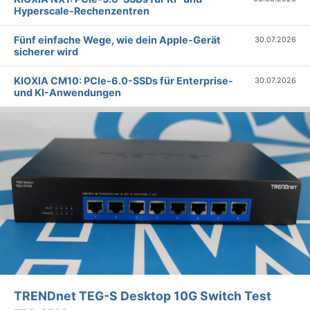
Hyperscale-Rechenzentren
Fünf einfache Wege, wie dein Apple-Gerät
30.07.2026
sicherer wird
KIOXIA CM10: PCIe-6.0-SSDs für Enterprise-
30.07.2026
und KI-Anwendungen
TRENDnet TEG-S Desktop 10G Switch Test