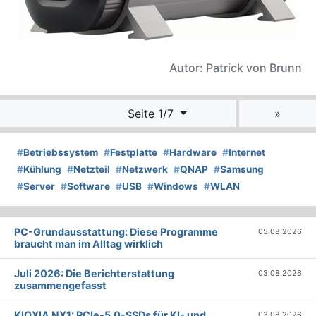
Autor: Patrick von Brunn
Seite 1/7
»
#
Betriebssystem
#
Festplatte
#
Hardware
#
Internet
#
Kühlung
#
Netzteil
#
Netzwerk
#
QNAP
#
Samsung
#
Server
#
Software
#
USB
#
Windows
#
WLAN
PC-Grundausstattung: Diese Programme
05.08.2026
braucht man im Alltag wirklich
Juli 2026: Die Bericht­erstattung
03.08.2026
zusammengefasst
KIOXIA NX1: PCIe-5.0-SSDs für KI- und
03.08.2026