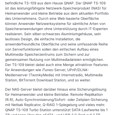
befindliche TS-109 aus dem Hause QNAP. Der QNAP TS-109
ist das leistungsfähigste Netzwerk-Speicherprodukt (NAS) für
Heimanwender und kleine Betriebe aus dem aktuellen Portfolio
des Unternehmens. Durch eine Web-basierte Oberfläche
können Anwender Netzwerksysteme für sämtliche Arten von
Speicheranwendungen ohne Unterstützung durch IT-Experten
realisieren. Sein silber-schwarzes Aluminiumgehäuse, sein
lautloses Design, die einfache Installation, die
anwenderfreundliche Oberfläche und seine umfassende Reihe
von Serverfunktionen sollen den einfachen Aufbau eines
Multimedia-Speicherzentrums zum Sichern und zur
gemeinsamen Nutzung von Multimediadateien ermöglichen.
Der TS-109 bietet dabei auch eine Menge attraktiver Features
für Anwendungen wie iTunes-Server, UPnP/DLNA-
Medienserver (TwonkyMedia) mit Internetradio, Multimedia
Station, BitTorrent Download Station, und so weiter.
Der NAS-Server bietet darüber hinaus eine Sicherungslösung
für Heimanwender und kleine Betriebe: Remote-Replikation
(R.R), Auto-Synchronisierung/Sofort- oder Zeitplan-Sicherung
mit Netbak Replicator, Q-RAID 1-Spiegelung und vieles mehr.
QNAP TS-109 Turbo Station unterstützt SATA-Laufwerke bis 1