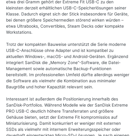
etwa drei Gramm gehört der Extreme Fit USB-C zu den
kleinsten derzeit erhältlichen USB-C-Speicherlösungen seiner
Klasse. Dadurch eignet sich der Stick insbesondere für Geräte,
bei denen größere Speichermedien störend wirken würden –
etwa Ultrabooks, Convertibles, Steam Decks oder kompakte
Workstations.
Trotz der kompakten Bauweise unterstützt die Serie moderne
USB-C-Anschlüsse ohne Adapter und ist kompatibel zu
aktuellen Windows-, macOS- und Android-Geräten. Ergänzend
integriert SanDisk die „Memory Zone“-Software, die Datei-
Management sowie automatische Backup-Funktionen
bereitstellt. Im professionellen Umfeld dürfte allerdings weniger
die Software als vielmehr die Kombination aus minimaler
Baugröße und hoher Kapazität relevant sein.
Interessant ist außerdem die Positionierung innerhalb des
SanDisk-Portfolios. Während Modelle wie der SanDisk Extreme
PRO USB-C deutlich höhere Transferraten und größere
Gehäuse bieten, setzt der Extreme Fit kompromisslos auf
Miniaturisierung. Damit konkurriert er weniger mit externen
SSDs als vielmehr mit internem Erweiterungsspeicher oder
dauerhaft eingesteckten Micro-SD-Lösungen. Je nach eigenen