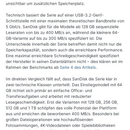
unsichtbar um zusätzlichen Speicherplatz.
Technisch basiert die Serie auf einer USB-3.2-Gen1-
Schnittstelle mit einer maximalen theoretischen Bandbreite von
5 Gbit/s. SanDisk gibt für die Modelle ab 128 GB sequenzielle
Leseraten von bis zu 400 MB/s an, während die kleinere 64-
GB-Variante auf bis zu 300 MB/s spezifiziert ist. Die
Unterschiede innerhalb der Serie betreffen damit nicht nur die
Speicherkapazität, sondern auch die erreichbare Performance.
Eine maximal erreichbare Schreibgeschwindigkeit spezifiziert
der Hersteller in seinen Datenblättern nicht – dies klären wir im
Rahmen der Benchmarks ab
Seite 4 des Artikels
.
Im direkten Vergleich fällt auf, dass SanDisk die Serie klar in
zwei technische Klassen unterteilt. Das Einstiegsmodell mit 64
GB richtet sich primär an einfache Office- und
Transferaufgaben und arbeitet mit reduzierter
Lesegeschwindigkeit. Erst die Varianten mit 128 GB, 256 GB,
512 GB und 1 TB schöpfen das volle Potenzial der Plattform
aus und erreichen die beworbenen 400 MB/s. Besonders bei
großen Dateioperationen wie hochauflösenden
Fotosammlungen, 4K-Videodateien oder Spielebibliotheken