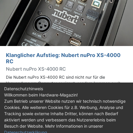
Klanglicher Aufstieg: Nubert nuPro XS-4000
RC
Nubert nuPro XS-4000 RC
Die Nubert nuPro XS-4000 RC sind nicht nur für die
Verwendung am Computer geeignet, sondern kommen auch
Datenschutzhinweis
mit HDMI ARC, Bluetooth und Fernbedienung.
Willkommen beim Hardware-Magazin!
Zum Betrieb unserer Website nutzen wir technisch notwendige
Impressum
|
Kontakt
|
Jobs
|
Datenschutz
|
Cookies. Alle weiteren Cookies für z.B. Werbung, Analyse und
Consent‑Einstellungen
|
Haftungsausschluss
Tracking sowie externe Inhalte Dritter, können nach Bedarf
aktiviert werden und verbessern das Nutzererlebnis beim
Feed
Facebook
YouTube
TikTok
Besuch der Website. Mehr Informationen in unserer
Datenschutzerklärung
.