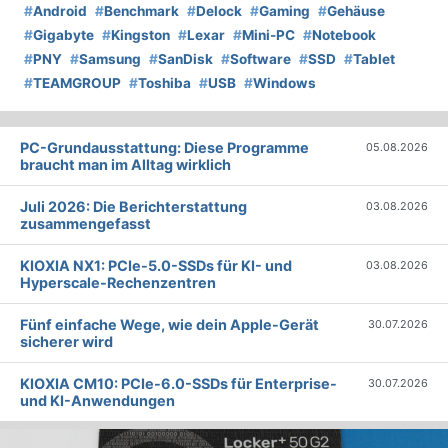
#
Android
#
Benchmark
#
Delock
#
Gaming
#
Gehäuse
#
Gigabyte
#
Kingston
#
Lexar
#
Mini-PC
#
Notebook
#
PNY
#
Samsung
#
SanDisk
#
Software
#
SSD
#
Tablet
#
TEAMGROUP
#
Toshiba
#
USB
#
Windows
PC-Grundausstattung: Diese Programme
05.08.2026
braucht man im Alltag wirklich
Juli 2026: Die Bericht­erstattung
03.08.2026
zusammengefasst
KIOXIA NX1: PCIe-5.0-SSDs für KI- und
03.08.2026
Hyperscale-Rechenzentren
Fünf einfache Wege, wie dein Apple-Gerät
30.07.2026
sicherer wird
KIOXIA CM10: PCIe-6.0-SSDs für Enterprise-
30.07.2026
und KI-Anwendungen