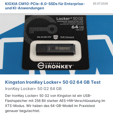
KIOXIA CM10: PCIe-6.0-SSDs für Enterprise-
30.07.2026
und KI-Anwendungen
Kingston IronKey Locker+ 50 G2 64 GB Test
IronKey Locker+ 50 G2 64 GB
Der IronKey Locker+ 50 G2 von Kingston ist ein USB-
Flashspeicher mit 256 Bit starker AES-HW-Verschlüsselung im
XTS-Modus. Wir haben das 64-GB-Modell im Praxistest
genauer begutachtet.