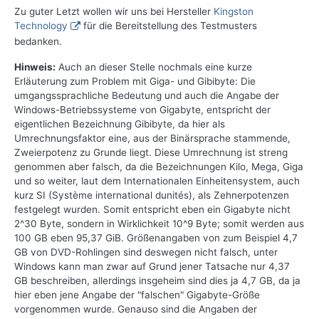
Zu guter Letzt wollen wir uns bei Hersteller
Kingston
Technology
für die Bereitstellung des Testmusters
bedanken.
Hinweis:
Auch an dieser Stelle nochmals eine kurze
Erläuterung zum Problem mit Giga- und Gibibyte: Die
umgangssprachliche Bedeutung und auch die Angabe der
Windows-Betriebssysteme von Gigabyte, entspricht der
eigentlichen Bezeichnung Gibibyte, da hier als
Umrechnungsfaktor eine, aus der Binärsprache stammende,
Zweierpotenz zu Grunde liegt. Diese Umrechnung ist streng
genommen aber falsch, da die Bezeichnungen Kilo, Mega, Giga
und so weiter, laut dem Internationalen Einheitensystem, auch
kurz SI (Système international dunités), als Zehnerpotenzen
festgelegt wurden. Somit entspricht eben ein Gigabyte nicht
2^30 Byte, sondern in Wirklichkeit 10^9 Byte; somit werden aus
100 GB eben 95,37 GiB. Größenangaben von zum Beispiel 4,7
GB von DVD-Rohlingen sind deswegen nicht falsch, unter
Windows kann man zwar auf Grund jener Tatsache nur 4,37
GB beschreiben, allerdings insgeheim sind dies ja 4,7 GB, da ja
hier eben jene Angabe der "falschen" Gigabyte-Größe
vorgenommen wurde. Genauso sind die Angaben der