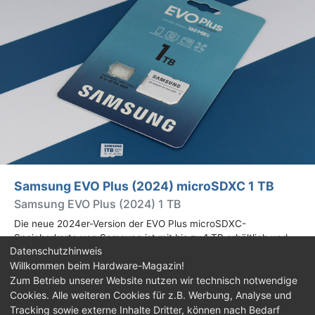
Samsung EVO Plus (2024) microSDXC 1 TB
Samsung EVO Plus (2024) 1 TB
Die neue 2024er-Version der EVO Plus microSDXC-
Speicherkarte von Samsung ist mit bis zu 1 TB erhältlich und
Datenschutzhinweis
bietet 160 MB/s lesend, statt 130 MB/s wie beim Vorgänger aus
Willkommen beim Hardware-Magazin!
2021. Mehr dazu im Test.
Zum Betrieb unserer Website nutzen wir technisch notwendige
Cookies. Alle weiteren Cookies für z.B. Werbung, Analyse und
Impressum
|
Kontakt
|
Jobs
|
Datenschutz
|
Tracking sowie externe Inhalte Dritter, können nach Bedarf