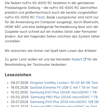
Die Nubert nuPro XS-4000 RC beziehen in der gehobenen
Preiskategorie Stellung – die nuPro XS-4000 RC übertreffen
preislich und größentechnisch auch die bereits vorgestellten
nuPro XS-3000 RC (
Test
). Beide Lautsprecher sind nicht nur
für die Anwendung am Computer ausgelegt, durch Bluetooth,
HDMI ARC und eine beiliegende Fernbedienung lässt sich der
Zuspieler auch schnell auf ein mobiles Gerät oder Fernseher
ändern. Auf den folgenden Seiten möchten das System näher
vorstellen.
Wir wünschen wie immer viel Spaß beim Lesen des Artikels!
Zu guter Letzt wollen wir uns bei Hersteller
Nubert
für die
Bereitstellung der Testmuster bedanken.
Lesezeichen
09.07.2026
Kingston IronKey Locker+ 50 G2 64 GB Test
19.05.2026
SanDisk Extreme Fit USB-C mit 1 TB im Test
15.02.2025
Samsung EVO Plus (2024) microSDXC 1 TB
05.02.2025
Samsung PRO Plus (2024) microSDXC 1 TB
25.07.2024
Samsung EVO Plus 2024 microSDXC 128 GB
19.03.2024
Samsung PRO Ultimate microSDXC im Test