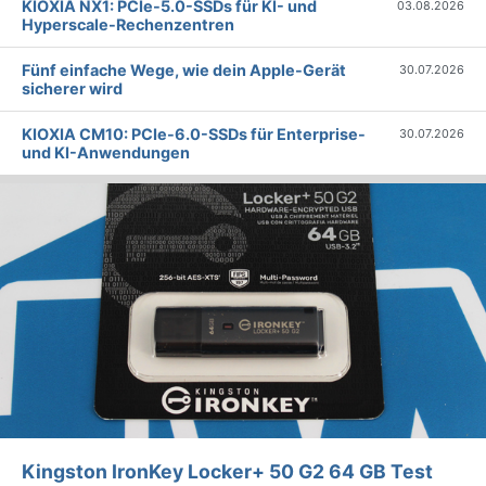
KIOXIA NX1: PCIe-5.0-SSDs für KI- und
03.08.2026
Hyperscale-Rechenzentren
Fünf einfache Wege, wie dein Apple-Gerät
30.07.2026
sicherer wird
KIOXIA CM10: PCIe-6.0-SSDs für Enterprise-
30.07.2026
und KI-Anwendungen
Kingston IronKey Locker+ 50 G2 64 GB Test