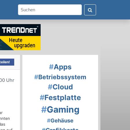
eilen!
#
Apps
#
Betriebssystem
00 Uhr
#
Cloud
#
Festplatte
#
Gaming
ar
nnten
#
Gehäuse
das