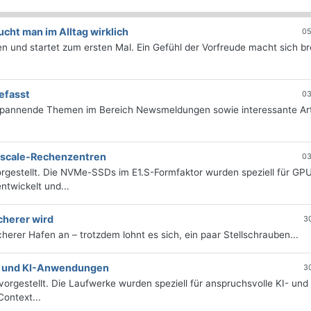
ht man im Alltag wirklich
05
 und startet zum ersten Mal. Ein Gefühl der Vorfreude macht sich bre
efasst
03
 spannende Themen im Bereich Newsmeldungen sowie interessante Art
erscale-Rechenzentren
03
rgestellt. Die NVMe-SSDs im E1.S-Formfaktor wurden speziell für GP
twickelt und...
cherer wird
3
icherer Hafen an – trotzdem lohnt es sich, ein paar Stellschrauben...
e- und KI-Anwendungen
3
orgestellt. Die Laufwerke wurden speziell für anspruchsvolle KI- und
ontext...