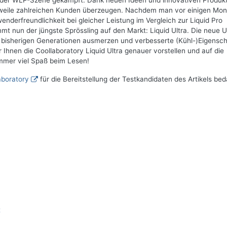
 der WLP-Szene gekämpft. Dank neuen Ideen und innovativen Produk
erweile zahlreichen Kunden überzeugen. Nachdem man vor einigen Mo
enderfreundlichkeit bei gleicher Leistung im Vergleich zur Liquid Pro
mmt nun der jüngste Sprössling auf den Markt: Liquid Ultra. Die neue U
der bisherigen Generationen ausmerzen und verbesserte (Kühl-)Eigensc
Ihnen die Coollaboratory Liquid Ultra genauer vorstellen und auf die
immer viel Spaß beim Lesen!
aboratory
für die Bereitstellung der Testkandidaten des Artikels be
t