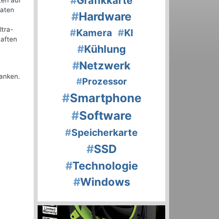
#
Grafikkarte
ten auf
naten
#
Hardware
ltra-
#
Kamera
#
KI
haften
#
Kühlung
#
Netzwerk
danken.
#
Prozessor
#
Smartphone
#
Software
#
Speicherkarte
#
SSD
#
Technologie
#
Windows