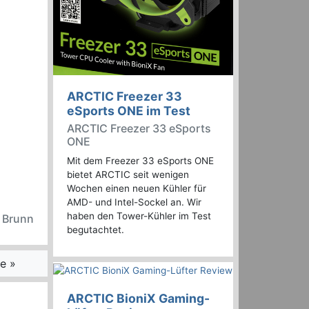
ARCTIC Freezer 33
eSports ONE im Test
ARCTIC Freezer 33 eSports
ONE
Mit dem Freezer 33 eSports ONE
bietet ARCTIC seit wenigen
Wochen einen neuen Kühler für
AMD- und Intel-Sockel an. Wir
haben den Tower-Kühler im Test
n Brunn
begutachtet.
e »
ARCTIC BioniX Gaming-