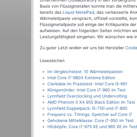
Unternehmen Coollaboratory in den Vordergrund
Basis von Flüssigmetallen konnte man die mittl
bereits das
Liquid MetalPad
, das verbesserte Anw
Wärmeleitpaste versprach, offiziell vorstellte, ko
Flüssigmetallpaste soll einige der Kritikpunkte 
aufweisen. Auf den folgenden Seiten möchten wir 
Leistungsfähigkeit eingehen. Wir wünschen wie 
Zu guter Letzt wollen wir uns bei Hersteller
Cooll
Lesezeichen
Im Vergleichstest: 10 Wärmeleitpasten
Intel Core i7-980X Extreme Edition
Clarkdale im Praxistest: Intel Core i5-661
Königsmörder: Intel Core i7-960 im Test
Lynnfield Overclocking und Undervolting
AMD Phenom II X4 955 Black Edition im Test
Lynnfield Doppelpack: i5-750 und i7-860
Frequenz vs. Timings: Speicher auf Core i7
Gehobene Mittelklasse: Core i7-950 im Test
Hitzköpfe: Core i7-975 XE und 965 XE im Tes