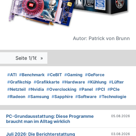
Autor: Patrick von Brunn
Seite 1/16
»
#
ATI
#
Benchmark
#
CeBIT
#
Gaming
#
GeForce
#
Grafikchip
#
Grafikkarte
#
Hardware
#
Kühlung
#
Lüfter
#
Netzteil
#
Nvidia
#
Overclocking
#
Panel
#
PCI
#
PCIe
#
Radeon
#
Samsung
#
Sapphire
#
Software
#
Technologie
PC-Grundausstattung: Diese Programme
05.08.2026
braucht man im Alltag wirklich
Juli 2026: Die Bericht­erstattung
03.08.2026