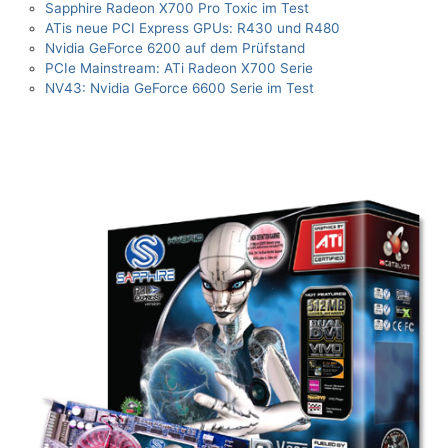
Sapphire Radeon X700 Pro Toxic im Test
ATis neue PCI Express GPUs: R430 und R480
Nvidia GeForce 6200 auf dem Prüfstand
PCIe Mainstream: ATi Radeon X700 Serie
NV43: Nvidia GeForce 6600 Serie im Test