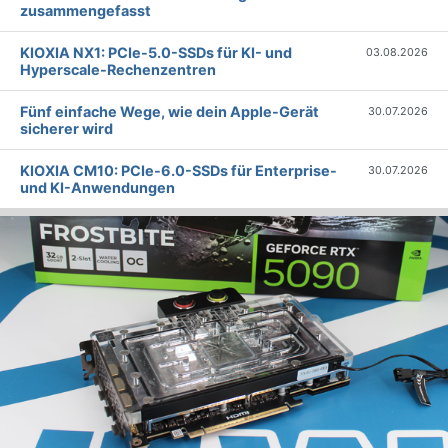
zusammengefasst
KIOXIA NX1: PCIe-5.0-SSDs für KI- und
03.08.2026
Hyperscale-Rechenzentren
Fünf einfache Wege, wie dein Apple-Gerät
30.07.2026
sicherer wird
KIOXIA CM10: PCIe-6.0-SSDs für Enterprise-
30.07.2026
und KI-Anwendungen