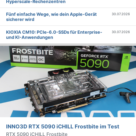
Hyperscale-Rechenzentren
Fünf einfache Wege, wie dein Apple-Gerät
30.07.2026
sicherer wird
KIOXIA CM10: PCIe-6.0-SSDs für Enterprise-
30.07.2026
und KI-Anwendungen
INNO3D RTX 5090 iCHILL Frostbite im Test
RTX 5090 iCHILL Frostbite