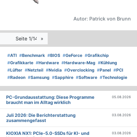
Autor: Patrick von Brunn
Seite 1/14
»
#
ATI
#
Benchmark
#
BIOS
#
GeForce
#
Grafikchip
#
Grafikkarte
#
Hardware
#
Hardware-Mag
#
Kühlung
#
Lüfter
#
Netzteil
#
Nvidia
#
Overclocking
#
Panel
#
PCI
#
Radeon
#
Samsung
#
Sapphire
#
Software
#
Technologie
PC-Grundausstattung: Diese Programme
05.08.2026
braucht man im Alltag wirklich
Juli 2026: Die Bericht­erstattung
03.08.2026
zusammengefasst
KIOXIA NX1: PCIe-5.0-SSDs für KI- und
03.08.2026