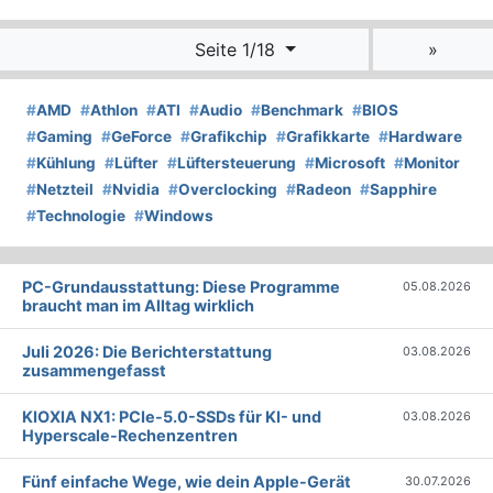
Seite 1/18
»
#
AMD
#
Athlon
#
ATI
#
Audio
#
Benchmark
#
BIOS
#
Gaming
#
GeForce
#
Grafikchip
#
Grafikkarte
#
Hardware
#
Kühlung
#
Lüfter
#
Lüftersteuerung
#
Microsoft
#
Monitor
#
Netzteil
#
Nvidia
#
Overclocking
#
Radeon
#
Sapphire
#
Technologie
#
Windows
PC-Grundausstattung: Diese Programme
05.08.2026
braucht man im Alltag wirklich
Juli 2026: Die Bericht­erstattung
03.08.2026
zusammengefasst
KIOXIA NX1: PCIe-5.0-SSDs für KI- und
03.08.2026
Hyperscale-Rechenzentren
Fünf einfache Wege, wie dein Apple-Gerät
30.07.2026