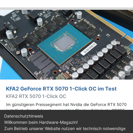
KFA2 GeForce RTX 5070 1-Click OC im Test
KFA2 RTX 5070 1-Click OC
Im günstigeren Preissegment hat Nvidia die GeForce RTX 5070
installiert, die auf der abgespeckten Blackwell-Variante GB205
Datenschutzhinweis
basiert. Wir haben uns ein Custom-Design von Hersteller KFA2
Willkommen beim Hardware-Magazin!
im Test genauer angesehen.
Zum Betrieb unserer Website nutzen wir technisch notwendige