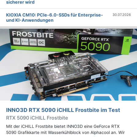
sicherer wird
KIOXIA CM10: PCIe-6.0-SSDs für Enterprise-
30.07.2026
und KI-Anwendungen
INNO3D RTX 5090 iCHILL Frostbite im Test
RTX 5090 iCHILL Frostbite
Mit der iCHILL Frostbite bietet INNO3D eine GeForce RTX
5090 Grafikkarte mit Wasserkühlblock von Alphacool an. Wir