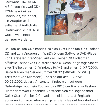
Gainward Ti4200 64
MB finden sie zwei CD-
ROMs, ein kleines
Handbuch, ein Kabel,
ein Adapter und
selbstverständlich die
Grafikkarte selbst. Nun
wollen wir einmal
genauer werden...
Bei den beiden CDs handelt es sich zum Einen um eine Treiber-
CD und zum Anderen um WinDVD, dem Software DVD-Player
von Hersteller InterVideo. Auf der Treiber CD findet man
offizielle Treiber von Hersteller Nvidia. Genauer gesagt sind es
zwei Treiber: einer für Windows 9x/ME und einer für XP/2000.
Beide tragen die Seriennummer 28.32 (offiziell und WHQL
zertifiziert von Microsoft) und sind auf den 08. bzw.
09.03.2002 datiert. Ansonsten findet man auf dem
Datenträger noch ein Tool um das BIOS der Karte zu flashen.
Hinter dem Wort Handbuch versteckt sich ein sogenannter
Quick Start (Version 2.0), welcher leider nur auf Englisch
abgedruckt wurde. Aber wenigstens ist alles gut bebildert und