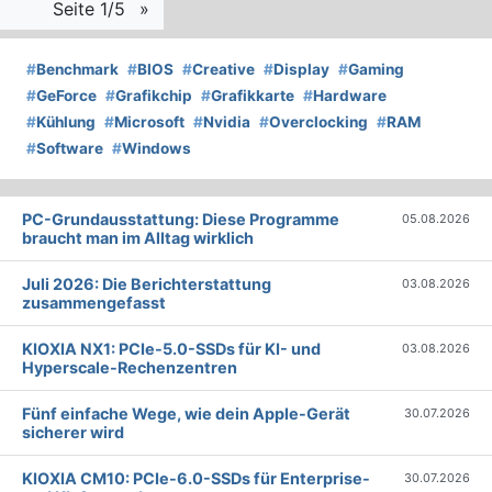
Seite 1/5
»
#
Benchmark
#
BIOS
#
Creative
#
Display
#
Gaming
#
GeForce
#
Grafikchip
#
Grafikkarte
#
Hardware
#
Kühlung
#
Microsoft
#
Nvidia
#
Overclocking
#
RAM
#
Software
#
Windows
PC-Grundausstattung: Diese Programme
05.08.2026
braucht man im Alltag wirklich
Juli 2026: Die Bericht­erstattung
03.08.2026
zusammengefasst
KIOXIA NX1: PCIe-5.0-SSDs für KI- und
03.08.2026
Hyperscale-Rechenzentren
Fünf einfache Wege, wie dein Apple-Gerät
30.07.2026
sicherer wird
KIOXIA CM10: PCIe-6.0-SSDs für Enterprise-
30.07.2026