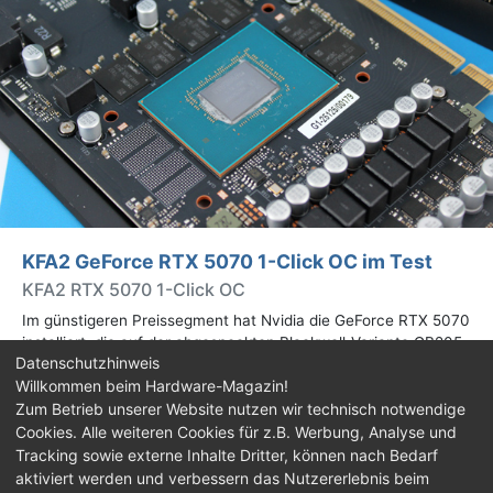
KFA2 GeForce RTX 5070 1-Click OC im Test
KFA2 RTX 5070 1-Click OC
Im günstigeren Preissegment hat Nvidia die GeForce RTX 5070
installiert, die auf der abgespeckten Blackwell-Variante GB205
Datenschutzhinweis
basiert. Wir haben uns ein Custom-Design von Hersteller KFA2
Willkommen beim Hardware-Magazin!
im Test genauer angesehen.
Zum Betrieb unserer Website nutzen wir technisch notwendige
Cookies. Alle weiteren Cookies für z.B. Werbung, Analyse und
Impressum
|
Kontakt
|
Jobs
|
Datenschutz
|
Tracking sowie externe Inhalte Dritter, können nach Bedarf
Consent‑Einstellungen
|
Haftungsausschluss
aktiviert werden und verbessern das Nutzererlebnis beim