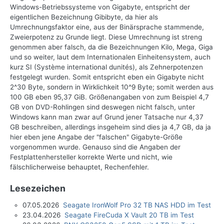
Windows-Betriebssysteme von Gigabyte, entspricht der
eigentlichen Bezeichnung Gibibyte, da hier als
Umrechnungsfaktor eine, aus der Binärsprache stammende,
Zweierpotenz zu Grunde liegt. Diese Umrechnung ist streng
genommen aber falsch, da die Bezeichnungen Kilo, Mega, Giga
und so weiter, laut dem Internationalen Einheitensystem, auch
kurz SI (Système international dunités), als Zehnerpotenzen
festgelegt wurden. Somit entspricht eben ein Gigabyte nicht
2^30 Byte, sondern in Wirklichkeit 10^9 Byte; somit werden aus
100 GB eben 95,37 GiB. Größenangaben von zum Beispiel 4,7
GB von DVD-Rohlingen sind deswegen nicht falsch, unter
Windows kann man zwar auf Grund jener Tatsache nur 4,37
GB beschreiben, allerdings insgeheim sind dies ja 4,7 GB, da ja
hier eben jene Angabe der "falschen" Gigabyte-Größe
vorgenommen wurde. Genauso sind die Angaben der
Festplattenhersteller korrekte Werte und nicht, wie
fälschlicherweise behauptet, Rechenfehler.
Lesezeichen
07.05.2026
Seagate IronWolf Pro 32 TB NAS HDD im Test
23.04.2026
Seagate FireCuda X Vault 20 TB im Test