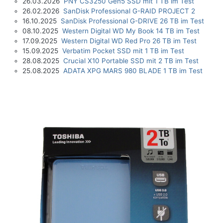
26.03.2026
PNY CS3250 Gen5 SSD mit 1 TB im Test
26.02.2026
SanDisk Professional G-RAID PROJECT 2
16.10.2025
SanDisk Professional G-DRIVE 26 TB im Test
08.10.2025
Western Digital WD My Book 14 TB im Test
17.09.2025
Western Digital WD Red Pro 26 TB im Test
15.09.2025
Verbatim Pocket SSD mit 1 TB im Test
28.08.2025
Crucial X10 Portable SSD mit 2 TB im Test
25.08.2025
ADATA XPG MARS 980 BLADE 1 TB im Test