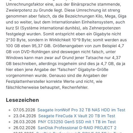
Umrechnungsfaktor eine, aus der Binärsprache stammende,
Zweierpotenz zu Grunde liegt. Diese Umrechnung ist streng
genommen aber falsch, da die Bezeichnungen Kilo, Mega, Giga
und so weiter, laut dem Internationalen Einheitensystem, auch
kurz SI (Système international dunités), als Zehnerpotenzen
festgelegt wurden. Somit entspricht eben ein Gigabyte nicht
2^30 Byte, sondern in Wirklichkeit 10^9 Byte; somit werden aus
100 GB eben 95,37 GiB. Größenangaben von zum Beispiel 4,7
GB von DVD-Rohlingen sind deswegen nicht falsch, unter
Windows kann man zwar auf Grund jener Tatsache nur 4,37
GB beschreiben, allerdings insgeheim sind dies ja 4,7 GB, da ja
hier eben jene Angabe der "falschen" Gigabyte-Größe
vorgenommen wurde. Genauso sind die Angaben der
Festplattenhersteller korrekte Werte und nicht, wie
fälschlicherweise behauptet, Rechenfehler.
Lesezeichen
07.05.2026
Seagate IronWolf Pro 32 TB NAS HDD im Test
23.04.2026
Seagate FireCuda X Vault 20 TB im Test
26.03.2026
PNY CS3250 Gen5 SSD mit 1 TB im Test
26.02.2026
SanDisk Professional G-RAID PROJECT 2