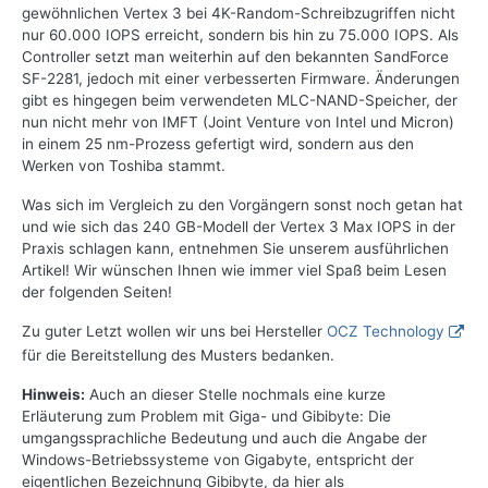
gewöhnlichen Vertex 3 bei 4K-Random-Schreibzugriffen nicht
nur 60.000 IOPS erreicht, sondern bis hin zu 75.000 IOPS. Als
Controller setzt man weiterhin auf den bekannten SandForce
SF-2281, jedoch mit einer verbesserten Firmware. Änderungen
gibt es hingegen beim verwendeten MLC-NAND-Speicher, der
nun nicht mehr von IMFT (Joint Venture von Intel und Micron)
in einem 25 nm-Prozess gefertigt wird, sondern aus den
Werken von Toshiba stammt.
Was sich im Vergleich zu den Vorgängern sonst noch getan hat
und wie sich das 240 GB-Modell der Vertex 3 Max IOPS in der
Praxis schlagen kann, entnehmen Sie unserem ausführlichen
Artikel! Wir wünschen Ihnen wie immer viel Spaß beim Lesen
der folgenden Seiten!
Zu guter Letzt wollen wir uns bei Hersteller
OCZ Technology
für die Bereitstellung des Musters bedanken.
Hinweis:
Auch an dieser Stelle nochmals eine kurze
Erläuterung zum Problem mit Giga- und Gibibyte: Die
umgangssprachliche Bedeutung und auch die Angabe der
Windows-Betriebssysteme von Gigabyte, entspricht der
eigentlichen Bezeichnung Gibibyte, da hier als