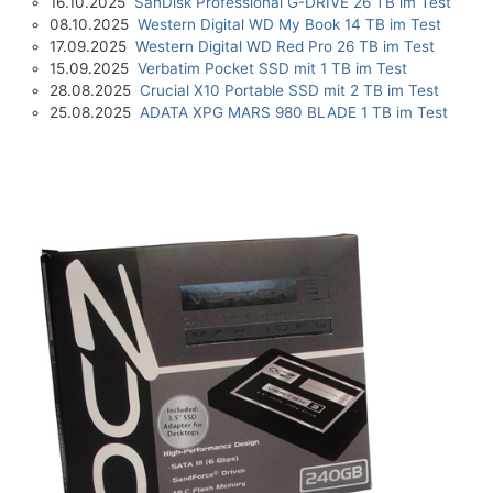
16.10.2025
SanDisk Professional G-DRIVE 26 TB im Test
08.10.2025
Western Digital WD My Book 14 TB im Test
17.09.2025
Western Digital WD Red Pro 26 TB im Test
15.09.2025
Verbatim Pocket SSD mit 1 TB im Test
28.08.2025
Crucial X10 Portable SSD mit 2 TB im Test
25.08.2025
ADATA XPG MARS 980 BLADE 1 TB im Test