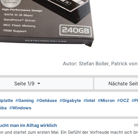
Autor: Stefan Boller, Patrick vo
Seite 1/9
Nächste Seit
tplatte
#
Gaming
#
Gehäuse
#
Gigabyte
#
Intel
#
Micron
#
OCZ
#
P
iba
#
Windows
ht man im Alltag wirklich
05
 und startet zum ersten Mal. Ein Gefühl der Vorfreude macht sich bre