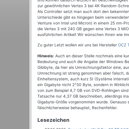
und können dadurch letztlich an Geschwindigkei
zur gewöhnlichen Vertex 3 bei 4K-Random-Schreib
Als Controller setzt man auch dort den bekannte
Unterschiede gibt es hingegen beim verwendete
Venture von Intel und Micron) in einem 25 nm-Pr
die Vertex 3 mit 240 GB gegen eine Vertex 3 MI
ausführlichen Artikel! Wir wünschen Ihnen wie i
Zu guter Letzt wollen wir uns bei Hersteller
OCZ 
Hinweis:
Auch an dieser Stelle nochmals eine ku
Bedeutung und auch die Angabe der Windows-Bet
Gibibyte, da hier als Umrechnungsfaktor eine, a
Umrechnung ist streng genommen aber falsch, da 
Einheitensystem, auch kurz SI (Système internati
ein Gigabyte nicht 2^30 Byte, sondern in Wirkli
von zum Beispiel 4,7 GB von DVD-Rohlingen sind
Tatsache nur 4,37 GB beschreiben, allerdings ins
Gigabyte-Größe vorgenommen wurde. Genauso sind
fälschlicherweise behauptet, Rechenfehler.
Lesezeichen