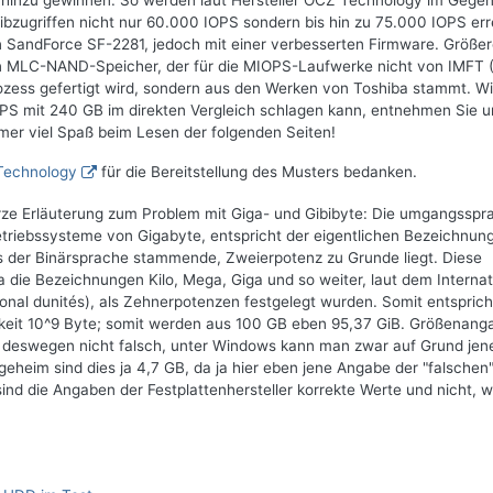
t hinzu gewinnen. So werden laut Hersteller OCZ Technology im Gege
zugriffen nicht nur 60.000 IOPS sondern bis hin zu 75.000 IOPS err
n SandForce SF-2281, jedoch mit einer verbesserten Firmware. Größe
n MLC-NAND-Speicher, der für die MIOPS-Laufwerke nicht von IMFT (
ozess gefertigt wird, sondern aus den Werken von Toshiba stammt. Wi
OPS mit 240 GB im direkten Vergleich schlagen kann, entnehmen Sie 
mmer viel Spaß beim Lesen der folgenden Seiten!
Technology
für die Bereitstellung des Musters bedanken.
rze Erläuterung zum Problem mit Giga- und Gibibyte: Die umgangsspr
riebssysteme von Gigabyte, entspricht der eigentlichen Bezeichnun
us der Binärsprache stammende, Zweierpotenz zu Grunde liegt. Diese
die Bezeichnungen Kilo, Mega, Giga und so weiter, laut dem Internat
onal dunités), als Zehnerpotenzen festgelegt wurden. Somit entspric
chkeit 10^9 Byte; somit werden aus 100 GB eben 95,37 GiB. Größenan
 deswegen nicht falsch, unter Windows kann man zwar auf Grund jen
geheim sind dies ja 4,7 GB, da ja hier eben jene Angabe der "falschen
 die Angaben der Festplattenhersteller korrekte Werte und nicht, w