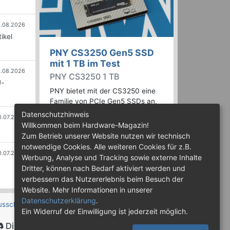
.08.2026
ikel
PNY CS3250 Gen5 SSD
mit 1 TB im Test
.08.2026
PNY CS3250 1 TB
U-
PNY bietet mit der CS3250 eine
Familie von PCIe Gen5 SSDs an,
die mit Speicherkapazitäten von
Datenschutzhinweis
0.07.2026
bis zu 4 TB erhältlich sind. Die
Willkommen beim Hardware-Magazin!
Drives erreichen bis zu 14.900
Zum Betrieb unserer Website nutzen wir technisch
MB/s lesend. Wir haben das 1-TB-
notwendige Cookies. Alle weiteren Cookies für z.B.
Modell getestet.
0.07.2026
Werbung, Analyse und Tracking sowie externe Inhalte
Dritter, können nach Bedarf aktiviert werden und
verbessern das Nutzererlebnis beim Besuch der
Website. Mehr Informationen in unserer
Datenschutzerklärung
.
usschluss
Ein Widerruf der Einwilligung ist jederzeit möglich.
Discord