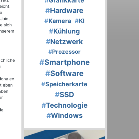
#
Grafikkarte
nsatz
eicht.
#
Hardware
re
Joint
#
Kamera
#
KI
e sich
#
Kühlung
unserem
#
Netzwerk
#
Prozessor
achliche
#
Smartphone
g
#
Software
ionalen
#
Speicherkarte
ht eben
gaben
#
SSD
er
#
Technologie
"
ie
#
Windows