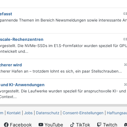
efasst
03
 spannende Themen im Bereich Newsmeldungen sowie interessante Art
erscale-Rechenzentren
03
rgestellt. Die NVMe-SSDs im E1.S-Formfaktor wurden speziell für GP
twickelt und...
cherer wird
3
icherer Hafen an – trotzdem lohnt es sich, ein paar Stellschrauben...
e- und KI-Anwendungen
3
orgestellt. Die Laufwerke wurden speziell für anspruchsvolle KI- und
ontext...
um
|
Kontakt
|
Jobs
|
Datenschutz
|
Consent‑Einstellungen
|
Haftungsa
Facebook
YouTube
TikTok
Twitch