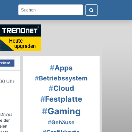
eilen!
#
Apps
#
Betriebssystem
:00 Uhr
#
Cloud
#
Festplatte
#
Gaming
 Drives
le der
#
Gehäuse
elen