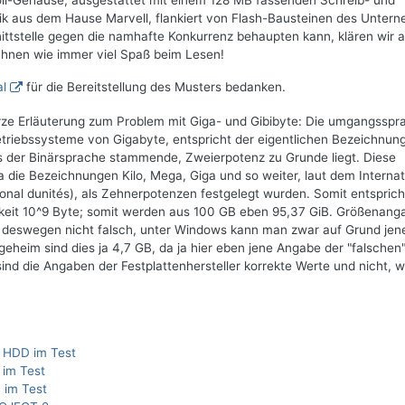
oll-Gehäuse, ausgestattet mit einem 128 MB fassenden Schreib- und
hnik aus dem Hause Marvell, flankiert von Flash-Bausteinen des Unter
ttstelle gegen die namhafte Konkurrenz behaupten kann, klären wir 
Ihnen wie immer viel Spaß beim Lesen!
al
für die Bereitstellung des Musters bedanken.
rze Erläuterung zum Problem mit Giga- und Gibibyte: Die umgangsspr
riebssysteme von Gigabyte, entspricht der eigentlichen Bezeichnun
us der Binärsprache stammende, Zweierpotenz zu Grunde liegt. Diese
die Bezeichnungen Kilo, Mega, Giga und so weiter, laut dem Internat
onal dunités), als Zehnerpotenzen festgelegt wurden. Somit entspric
chkeit 10^9 Byte; somit werden aus 100 GB eben 95,37 GiB. Größenan
 deswegen nicht falsch, unter Windows kann man zwar auf Grund jen
geheim sind dies ja 4,7 GB, da ja hier eben jene Angabe der "falschen
 die Angaben der Festplattenhersteller korrekte Werte und nicht, w
 HDD im Test
 im Test
 im Test