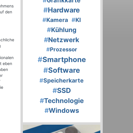
#
Grafikkarte
nehmens
#
Hardware
auf den
#
Kamera
#
KI
#
Kühlung
#
Netzwerk
achliche
g
#
Prozessor
ionalen
#
Smartphone
ht eben
#
Software
gaben
er
#
Speicherkarte
"
ie
#
SSD
#
Technologie
#
Windows