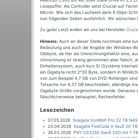
RealSSD C300 um ein Solid State Drive im 2,5 Z
Lesepuffer. Als Controller setzt Crucial auf Tec
Micron. Wie sich das Laufwerk dank 6 Gbps-Schni
nun folgenden Seiten ausführlich. Wir wünschen 
Zu guter Letzt wollen wir uns bei Hersteller
Cruci
Hinweis:
Auch an dieser Stelle nochmals eine ku
Bedeutung und auch die Angabe der Windows-Bet
Gibibyte, da hier als Umrechnungsfaktor eine, a
Umrechnung ist streng genommen aber falsch, da 
Einheitensystem, auch kurz SI (Système internati
ein Gigabyte nicht 2^30 Byte, sondern in Wirkli
von zum Beispiel 4,7 GB von DVD-Rohlingen sind
Tatsache nur 4,37 GB beschreiben, allerdings ins
Gigabyte-Größe vorgenommen wurde. Genauso sind
fälschlicherweise behauptet, Rechenfehler.
Lesezeichen
07.05.2026
Seagate IronWolf Pro 32 TB NAS
23.04.2026
Seagate FireCuda X Vault 20 TB
26.03.2026
PNY CS3250 Gen5 SSD mit 1 TB