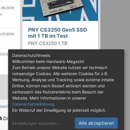
.08.2026
U-
PNY CS3250 Gen5 SSD
0.07.2026
mit 1 TB im Test
PNY CS3250 1 TB
PNY bietet mit der CS3250 eine
0.07.2026
Datenschutzhinweis
Familie von PCIe Gen5 SSDs an,
Willkommen beim Hardware-Magazin!
die mit Speicherkapazitäten von
Zum Betrieb unserer Website nutzen wir technisch
bis zu 4 TB erhältlich sind. Die
notwendige Cookies. Alle weiteren Cookies für z.B.
Drives erreichen bis zu 14.900
Werbung, Analyse und Tracking sowie externe Inhalte
MB/s lesend. Wir haben das 1-TB-
Dritter, können nach Bedarf aktiviert werden und
Modell getestet.
verbessern das Nutzererlebnis beim Besuch der
Website. Mehr Informationen in unserer
Datenschutzerklärung
.
usschluss
Ein Widerruf der Einwilligung ist jederzeit möglich.
Discord
Alle akzeptieren
Einstellungen anpassen
...