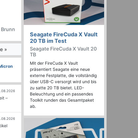
n Brunn
Seagate FireCuda X Vault
20 TB im Test
Seagate FireCuda X Vault 20
e »
TB
Mit der FireCuda X Vault
Micron
präsentiert Seagate eine neue
externe Festplatte, die vollständig
über USB-C versorgt wird und bis
zu satte 20 TB bietet. LED-
.08.2026
Beleuchtung und ein passendes
it –
Toolkit runden das Gesamtpaket
ab.
.08.2026
ikel