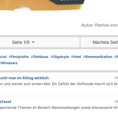
Autor: Patrick vo
Seite 1/9
Nächste Seit
cial
#
Festplatte
#
Gehäuse
#
Gigabyte
#
Intel
#
Kommunikation
#
#
Windows
ht man im Alltag wirklich
05
 und startet zum ersten Mal. Ein Gefühl der Vorfreude macht sich bre
efasst
03
 spannende Themen im Bereich Newsmeldungen sowie interessante Art