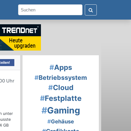
eilen!
#
Apps
#
Betriebssystem
:00 Uhr
#
Cloud
#
Festplatte
#
Gaming
h unter
musste
#
Gehäuse
64 GB