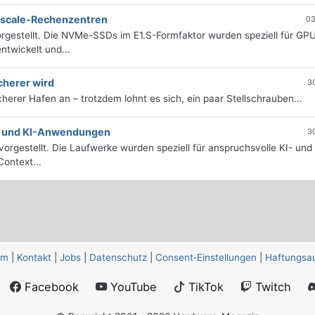
erscale-Rechenzentren
03
rgestellt. Die NVMe-SSDs im E1.S-Formfaktor wurden speziell für GP
twickelt und...
cherer wird
3
icherer Hafen an – trotzdem lohnt es sich, ein paar Stellschrauben...
e- und KI-Anwendungen
3
orgestellt. Die Laufwerke wurden speziell für anspruchsvolle KI- und
ontext...
um
|
Kontakt
|
Jobs
|
Datenschutz
|
Consent‑Einstellungen
|
Haftungsa
Facebook
YouTube
TikTok
Twitch