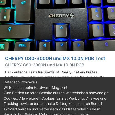
CHERRY G80-3000N und MX 10.0N RGB Test
CHERRY G80-3000N und MX 10.0N RGB
Der deutsche Tastatur-Spezialist Cherry, hat ein breites
Portfolio an Tastaturen, unter anderem auch für Spieler. Wir
Datenschutzhinweis
testen mit der CHERRY G80-3000N und der CHERRY MX
Willkommen beim Hardware-Magazin!
10.0N RGB zwei Vertreter.
Zum Betrieb unserer Website nutzen wir technisch notwendige
Cookies. Alle weiteren Cookies für z.B. Werbung, Analyse und
Impressum
|
Kontakt
|
Jobs
|
Datenschutz
|
Tracking sowie externe Inhalte Dritter, können nach Bedarf
Consent‑Einstellungen
|
Haftungsausschluss
aktiviert werden und verbessern das Nutzererlebnis beim
Besuch der Website. Mehr Informationen in unserer