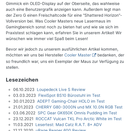
Gimmick ein OLED-Display auf der Oberseite, das wahlweise
auch eine Benutzergrafik anzeigen kann. Außerdem legt man
der Zero G einen Freischaltcode für eine "Shattered Horizon"-
Vollversion bei. Was Cooler Masters neue Lasermaus im
Gamingbereich sonst noch zu bieten hat und wie sie sich im
Praxistest schlagen kann, erfahren Sie in unserem Artikel! Wir
wünschen wie immer viel Spaß beim Lesen!
Bevor wir jedoch zu unserem ausführlichen Artikel kommen,
möchten wir uns bei Hersteller
Cooler Master
bedanken, der
so freundlich war, uns ein Exemplar der Maus zur Verfügung zu
stellen.
Lesezeichen
06.10.2023
Loupedeck Live S Review
03.03.2023
FlexiSpot BS10 Bürostuhl im Test
30.01.2023
ADEPT Gaming-Chair HOLO im Test
21.01.2023
CHERRY G80-3000N und MX 10.0N RGB Test
03.06.2022
SPC Gear GK650K Omnis Pudding im Test
23.12.2021
ROCCAT Vulcan TKL Pro Arctic White im Test
11.03.2021
Lesertest: Mad Catz R.A.T. 8+ ADV
12.12.2020
uRage Reaper 600 Review