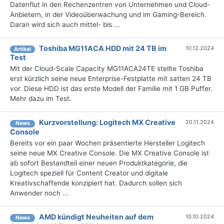
Datenflut in den Rechenzentren von Unternehmen und Cloud-
Anbietern, in der Videoüberwachung und im Gaming-Bereich.
Daran wird sich auch mittel- bis ...
Toshiba MG11ACA HDD mit 24 TB im
10.12.2024
Artikel
Test
Mit der Cloud-Scale Capacity MG11ACA24TE stellte Toshiba
erst kürzlich seine neue Enterprise-Festplatte mit satten 24 TB
vor. Diese HDD ist das erste Modell der Familie mit 1 GB Puffer.
Mehr dazu im Test.
Kurzvorstellung: Logitech MX Creative
20.11.2024
News
Console
Bereits vor ein paar Wochen präsentierte Hersteller Logitech
seine neue MX Creative Console. Die MX Creative Console ist
ab sofort Bestandteil einer neuen Produktkategorie, die
Logitech speziell für Content Creator und digitale
Kreativschaffende konzipiert hat. Dadurch sollen sich
Anwender noch ...
AMD kündigt Neuheiten auf dem
10.10.2024
News