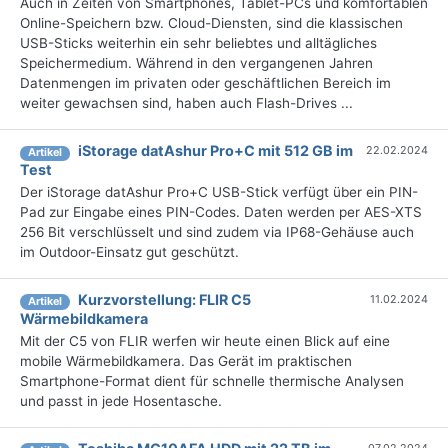
Auch in Zeiten von Smartphones, Tablet-PCs und komfortablen
Online-Speichern bzw. Cloud-Diensten, sind die klassischen
USB-Sticks weiterhin ein sehr beliebtes und alltägliches
Speichermedium. Während in den vergangenen Jahren
Datenmengen im privaten oder geschäftlichen Bereich im
weiter gewachsen sind, haben auch Flash-Drives ...
iStorage datAshur Pro+C mit 512 GB im
22.02.2024
Artikel
Test
Der iStorage datAshur Pro+C USB-Stick verfügt über ein PIN-
Pad zur Eingabe eines PIN-Codes. Daten werden per AES-XTS
256 Bit verschlüsselt und sind zudem via IP68-Gehäuse auch
im Outdoor-Einsatz gut geschützt.
Kurzvorstellung: FLIR C5
11.02.2024
Artikel
Wärmebildkamera
Mit der C5 von FLIR werfen wir heute einen Blick auf eine
mobile Wärmebildkamera. Das Gerät im praktischen
Smartphone-Format dient für schnelle thermische Analysen
und passt in jede Hosentasche.
07.02.2024