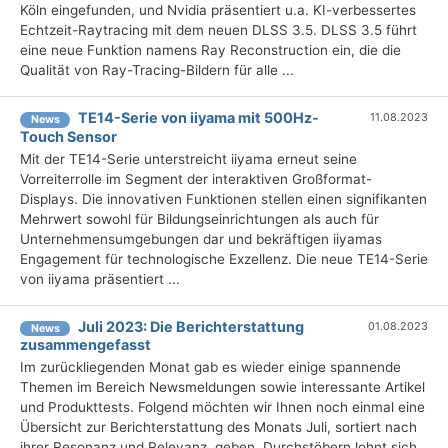
Köln eingefunden, und Nvidia präsentiert u.a. KI-verbessertes
Echtzeit-Raytracing mit dem neuen DLSS 3.5. DLSS 3.5 führt
eine neue Funktion namens Ray Reconstruction ein, die die
Qualität von Ray-Tracing-Bildern für alle ...
TE14-Serie von iiyama mit 500Hz-
11.08.2023
News
Touch Sensor
Mit der TE14-Serie unterstreicht iiyama erneut seine
Vorreiterrolle im Segment der interaktiven Großformat-
Displays. Die innovativen Funktionen stellen einen signifikanten
Mehrwert sowohl für Bildungseinrichtungen als auch für
Unternehmensumgebungen dar und bekräftigen iiyamas
Engagement für technologische Exzellenz. Die neue TE14-Serie
von iiyama präsentiert ...
Juli 2023: Die Bericht­erstattung
01.08.2023
News
zusammengefasst
Im zurückliegenden Monat gab es wieder einige spannende
Themen im Bereich Newsmeldungen sowie interessante Artikel
und Produkttests. Folgend möchten wir Ihnen noch einmal eine
Übersicht zur Berichterstattung des Monats Juli, sortiert nach
ihrer Resonanz und Relevanz, geben. Durchstöbern lohnt sich,