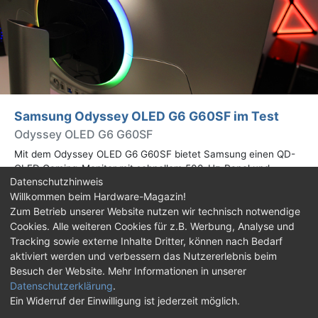
Samsung Odyssey OLED G6 G60SF im Test
Odyssey OLED G6 G60SF
Mit dem Odyssey OLED G6 G60SF bietet Samsung einen QD-
OLED Gaming-Monitor mit schnellem 500-Hz-Panel und
Datenschutzhinweis
WQHD-Auflösung an. Wir haben den 27 Zoll großen Monitor auf
Willkommen beim Hardware-Magazin!
Herz und Nieren geprüft.
Zum Betrieb unserer Website nutzen wir technisch notwendige
Cookies. Alle weiteren Cookies für z.B. Werbung, Analyse und
Impressum
|
Kontakt
|
Jobs
|
Datenschutz
|
Tracking sowie externe Inhalte Dritter, können nach Bedarf
Consent‑Einstellungen
|
Haftungsausschluss
aktiviert werden und verbessern das Nutzererlebnis beim
Besuch der Website. Mehr Informationen in unserer
Feed
Facebook
YouTube
TikTok
Datenschutzerklärung
.
Ein Widerruf der Einwilligung ist jederzeit möglich.
Twitch
Discord