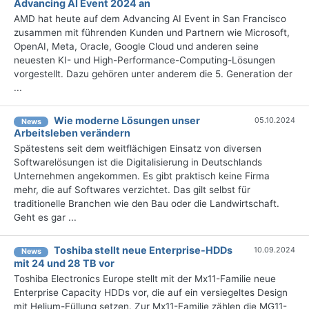
Advancing AI Event 2024 an
AMD hat heute auf dem Advancing AI Event in San Francisco
zusammen mit führenden Kunden und Partnern wie Microsoft,
OpenAI, Meta, Oracle, Google Cloud und anderen seine
neuesten KI- und High-Performance-Computing-Lösungen
vorgestellt. Dazu gehören unter anderem die 5. Generation der
...
Wie moderne Lösungen unser
05.10.2024
News
Arbeitsleben verändern
Spätestens seit dem weitflächigen Einsatz von diversen
Softwarelösungen ist die Digitalisierung in Deutschlands
Unternehmen angekommen. Es gibt praktisch keine Firma
mehr, die auf Softwares verzichtet. Das gilt selbst für
traditionelle Branchen wie den Bau oder die Landwirtschaft.
Geht es gar ...
Toshiba stellt neue Enterprise-HDDs
10.09.2024
News
mit 24 und 28 TB vor
Toshiba Electronics Europe stellt mit der Mx11-Familie neue
Enterprise Capacity HDDs vor, die auf ein versiegeltes Design
mit Helium-Füllung setzen. Zur Mx11-Familie zählen die MG11-