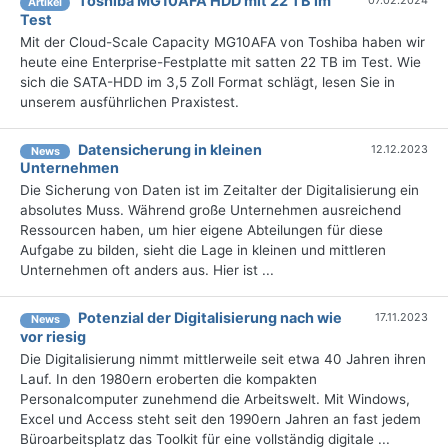
Toshiba MG10AFA HDD mit 22 TB im
Artikel
Test
Mit der Cloud-Scale Capacity MG10AFA von Toshiba haben wir
heute eine Enterprise-Festplatte mit satten 22 TB im Test. Wie
sich die SATA-HDD im 3,5 Zoll Format schlägt, lesen Sie in
unserem ausführlichen Praxistest.
Datensicherung in kleinen
12.12.2023
News
Unternehmen
Die Sicherung von Daten ist im Zeitalter der Digitalisierung ein
absolutes Muss. Während große Unternehmen ausreichend
Ressourcen haben, um hier eigene Abteilungen für diese
Aufgabe zu bilden, sieht die Lage in kleinen und mittleren
Unternehmen oft anders aus. Hier ist ...
Potenzial der Digitalisierung nach wie
17.11.2023
News
vor riesig
Die Digitalisierung nimmt mittlerweile seit etwa 40 Jahren ihren
Lauf. In den 1980ern eroberten die kompakten
Personalcomputer zunehmend die Arbeitswelt. Mit Windows,
Excel und Access steht seit den 1990ern Jahren an fast jedem
Büroarbeitsplatz das Toolkit für eine vollständig digitale ...