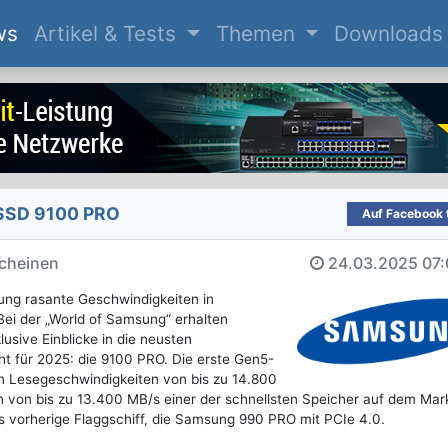
(current)
ws
Artikel & Tests
Themen
Downloads
SSD 9100 PRO
Auf Facebook t
scheinen
24.03.2025
07:
ung rasante Geschwindigkeiten in
Bei der „World of Samsung“ erhalten
usive Einblicke in die neusten
ht für 2025: die 9100 PRO. Die erste Gen5-
n Lesegeschwindigkeiten von bis zu 14.800
 von bis zu 13.400 MB/s einer der schnellsten Speicher auf dem Mark
das vorherige Flaggschiff, die Samsung 990 PRO mit PCIe 4.0.