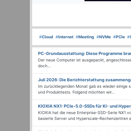
#
Cloud
#
Internet
#
Meeting
#
NVMe
#
PCIe
#
PC-Grundausstattung: Diese Programme brauc
Der neue Computer ist ausgepackt, angeschlossen
doch...
Juli 2026: Die Bericht­erstattung zusammeng
Im zurückliegenden Monat gab es wieder einige
und Produkttests. Folgend möchten wir...
KIOXIA NX1: PCIe-5.0-SSDs für KI- und Hyp
KIOXIA hat die neue Enterprise-SSD-Serie NX1 vo
basierte Server und Hyperscale-Rechenzentren en