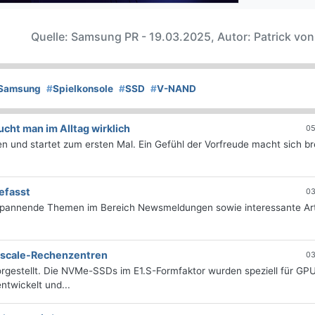
Quelle: Samsung PR - 19.03.2025, Autor: Patrick vo
Samsung
#
Spielkonsole
#
SSD
#
V-NAND
ht man im Alltag wirklich
05
 und startet zum ersten Mal. Ein Gefühl der Vorfreude macht sich bre
efasst
03
 spannende Themen im Bereich Newsmeldungen sowie interessante Art
erscale-Rechenzentren
03
rgestellt. Die NVMe-SSDs im E1.S-Formfaktor wurden speziell für GP
twickelt und...