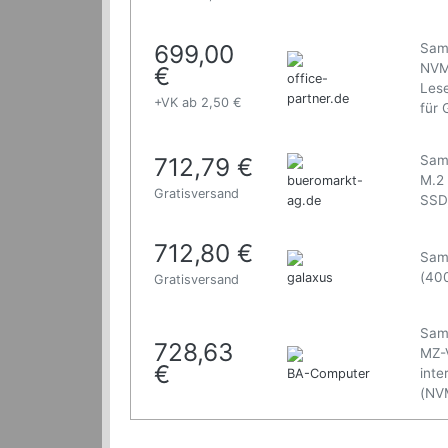
699,00
Sam
NVM
€
office-
Lese
partner.de
+VK ab 2,50 €
für 
712,79 €
Sam
M.2 
bueromarkt-
Gratisversand
SSD
ag.de
712,80 €
Sam
(40
galaxus
Gratisversand
Sam
728,63
MZ-V
€
inte
BA-Computer
(NV