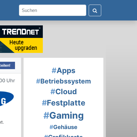
eilen!
#
Apps
#
Betriebssystem
00 Uhr
#
Cloud
#
Festplatte
#
Gaming
t.
#
Gehäuse