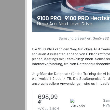
Samsung präsentiert Gen5-SSD 9
Die 9100 PRO kann den Weg für lokale AI-Anwend
schlauen Assistenten anhand von Bildschirmfotos
planen Meetings mit Teamkolleg*innen. Selbst r
Internetverbindung, frei von Datenschutzbedenk
Je größer der Datensatz für das Training der AI i
wahlweise 1, 2 oder 4 TB. Die Straßenpreise für d
anspruchsvollere Anwendungen wird es im Laufe 
698,99
Sam
€
NVM
playox.de
+VK ab 2,50 €