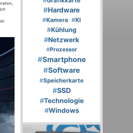
#
Grafikkarte
ration,
#
Hardware
ich
#
Kamera
#
KI
ein
#
Kühlung
#
Netzwerk
#
Prozessor
#
Smartphone
#
Software
#
Speicherkarte
#
SSD
#
Technologie
#
Windows