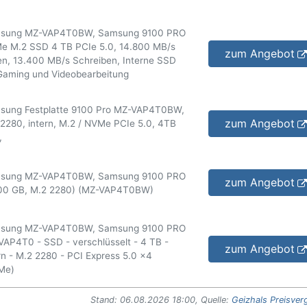
sung MZ-VAP4T0BW, Samsung 9100 PRO
e M.2 SSD 4 TB PCIe 5.0, 14.800 MB/s
zum Angebot
n, 13.400 MB/s Schreiben, Interne SSD
Gaming und Videobearbeitung
sung Festplatte 9100 Pro MZ-VAP4T0BW,
zum Angebot
2280, intern, M.2 / NVMe PCIe 5.0, 4TB
,
sung MZ-VAP4T0BW, Samsung 9100 PRO
zum Angebot
00 GB, M.2 2280) (MZ-VAP4T0BW)
sung MZ-VAP4T0BW, Samsung 9100 PRO
AP4T0 - SSD - verschlüsselt - 4 TB -
zum Angebot
rn - M.2 2280 - PCI Express 5.0 x4
Me)
Stand: 06.08.2026 18:00, Quelle:
Geizhals Preisver