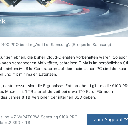
100 PRO bei der „World of Samsung“. (Bildquelle: Samsung)
ungen ebnen, die bisher Cloud-Diensten vorbehalten waren. So such
 nach vergangenen Aktivitäten, schreiben E-Mails im persönlichen Sti
echenintensive Bild-Generatoren auf dem heimischen PC sind denkbar
en und mit minimalen Latenzen.
st, desto besser sind die Ergebnisse. Entsprechend gibt es die 9100 PR
as Modell mit 1 TB startet derzeit bei etwa 170 Euro. Für noch
des Jahres 8 TB-Versionen der internen SSD geben.
sung MZ-VAP4T0BW, Samsung 9100 PRO
zum Angebot
e M.2 SSD 4 TB