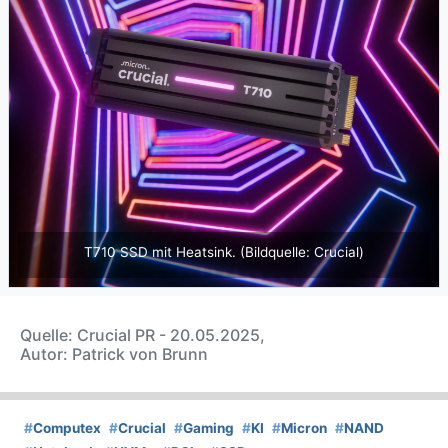
T710 SSD mit Heatsink. (Bildquelle: Crucial)
Quelle: Crucial PR - 20.05.2025,
Autor: Patrick von Brunn
#
Computex
#
Crucial
#
Gaming
#
KI
#
Micron
#
NAND