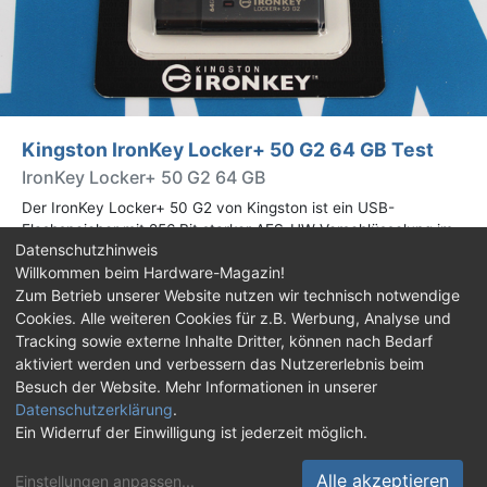
Kingston IronKey Locker+ 50 G2 64 GB Test
IronKey Locker+ 50 G2 64 GB
Der IronKey Locker+ 50 G2 von Kingston ist ein USB-
Flashspeicher mit 256 Bit starker AES-HW-Verschlüsselung im
Datenschutzhinweis
XTS-Modus. Wir haben das 64-GB-Modell im Praxistest
Willkommen beim Hardware-Magazin!
genauer begutachtet.
Zum Betrieb unserer Website nutzen wir technisch notwendige
Cookies. Alle weiteren Cookies für z.B. Werbung, Analyse und
Impressum
|
Kontakt
|
Jobs
|
Datenschutz
|
Tracking sowie externe Inhalte Dritter, können nach Bedarf
Consent‑Einstellungen
|
Haftungsausschluss
aktiviert werden und verbessern das Nutzererlebnis beim
Besuch der Website. Mehr Informationen in unserer
Feed
Facebook
YouTube
TikTok
Datenschutzerklärung
.
Ein Widerruf der Einwilligung ist jederzeit möglich.
Twitch
Discord
Alle akzeptieren
Einstellungen anpassen
...
© Copyright 2001 - 2026 Hardware-Magazin