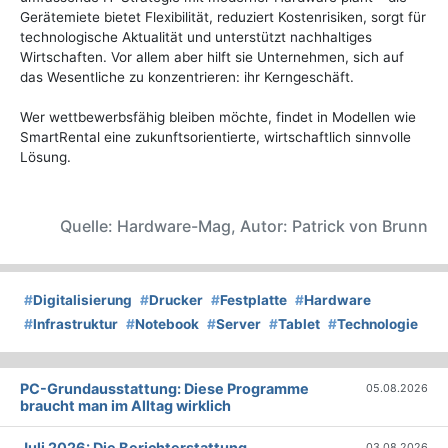
Gerätemiete bietet Flexibilität, reduziert Kostenrisiken, sorgt für
technologische Aktualität und unterstützt nachhaltiges
Wirtschaften. Vor allem aber hilft sie Unternehmen, sich auf
das Wesentliche zu konzentrieren: ihr Kerngeschäft.
Wer wettbewerbsfähig bleiben möchte, findet in Modellen wie
SmartRental eine zukunftsorientierte, wirtschaftlich sinnvolle
Lösung.
Quelle: Hardware-Mag, Autor: Patrick von Brunn
#
Digitalisierung
#
Drucker
#
Festplatte
#
Hardware
#
Infrastruktur
#
Notebook
#
Server
#
Tablet
#
Technologie
PC-Grundausstattung: Diese Programme
05.08.2026
braucht man im Alltag wirklich
Juli 2026: Die Bericht­erstattung
03.08.2026