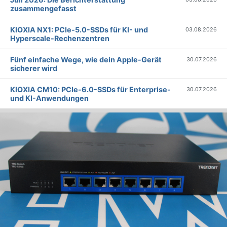
zusammengefasst
KIOXIA NX1: PCIe-5.0-SSDs für KI- und
03.08.2026
Hyperscale-Rechenzentren
Fünf einfache Wege, wie dein Apple-Gerät
30.07.2026
sicherer wird
KIOXIA CM10: PCIe-6.0-SSDs für Enterprise-
30.07.2026
und KI-Anwendungen