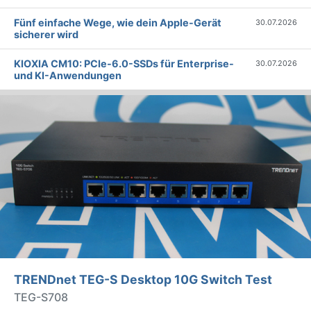
Fünf einfache Wege, wie dein Apple-Gerät
30.07.2026
sicherer wird
KIOXIA CM10: PCIe-6.0-SSDs für Enterprise-
30.07.2026
und KI-Anwendungen
TRENDnet TEG-S Desktop 10G Switch Test
TEG-S708