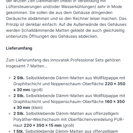
der letzten Zeit Dämmatten (meist in Verbindung mit
Lüftersteuerungen und/oder Wasserkühlungen) sehr in Mode
gekommen. Sie sollen die aus dem Gehäuse dringenden
Geräusche abdämmen und so den Rechner leiser machen. Das
Prinzip ist denkbar einfach: Auf die Außenwände des Gehäuses
werden Schalldämmende Matten geklebt die auch gleichzeitig
unbenutzte Öffnungen des Gehäuses abdecken.
Lieferumfang
Zum Lieferumfang des innovatek Professional Sets gehören
insgesamt 7 Matten...
2 Stk.
Selbstklebende Dämm-Matten aus Wollfilzpappe mit
Graphitschicht und Noppenschaum-Oberfläche
220 x 350
x 30 mm
(groß)
2 Stk.
Selbstklebende Dämm-Matten aus Wollfilzpappe mit
Graphitschicht und Noppenschaum-Oberfläche
160 x 350
x 30 mm
(klein)
2 Stk.
Selbstklebende Dämm-Matten aus offenzelligem
Polyäther-Weichschaum mit Oberflächenveredelung PUR-
Haut
220 x 350 x 15 mm
(groß)
1 Stk.
Selbstklebende Dämm-Matten aus offenzelligem