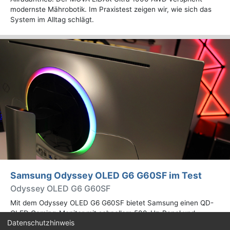
modernste Mährobotik. Im Praxistest zeigen wir, wie sich das
System im Alltag schlägt.
Samsung Odyssey OLED G6 G60SF im Test
Odyssey OLED G6 G60SF
Mit dem Odyssey OLED G6 G60SF bietet Samsung einen QD-
OLED Gaming-Monitor mit schnellem 500-Hz-Panel und
Datenschutzhinweis
WQHD-Auflösung an. Wir haben den 27 Zoll großen Monitor auf