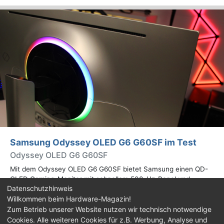
Samsung Odyssey OLED G6 G60SF im Test
Odyssey OLED G6 G60SF
Mit dem Odyssey OLED G6 G60SF bietet Samsung einen QD-
OLED Gaming-Monitor mit schnellem 500-Hz-Panel und
Datenschutzhinweis
WQHD-Auflösung an. Wir haben den 27 Zoll großen Monitor auf
Willkommen beim Hardware-Magazin!
Herz und Nieren geprüft.
Zum Betrieb unserer Website nutzen wir technisch notwendige
Cookies. Alle weiteren Cookies für z.B. Werbung, Analyse und