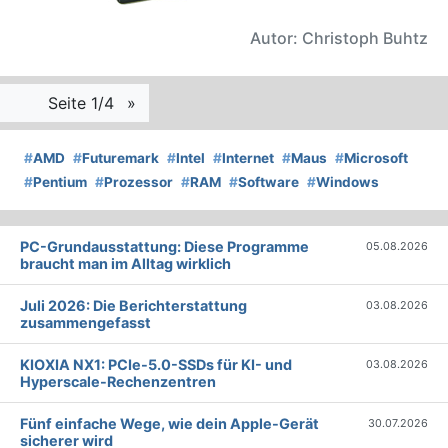
Autor: Christoph Buhtz
Seite 1/4
»
#
AMD
#
Futuremark
#
Intel
#
Internet
#
Maus
#
Microsoft
#
Pentium
#
Prozessor
#
RAM
#
Software
#
Windows
PC-Grundausstattung: Diese Programme
05.08.2026
braucht man im Alltag wirklich
Juli 2026: Die Bericht­erstattung
03.08.2026
zusammengefasst
KIOXIA NX1: PCIe-5.0-SSDs für KI- und
03.08.2026
Hyperscale-Rechenzentren
Fünf einfache Wege, wie dein Apple-Gerät
30.07.2026
sicherer wird