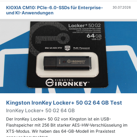
KIOXIA CM10: PCIe-6.0-SSDs für Enterprise-
30.07.2026
und KI-Anwendungen
Kingston IronKey Locker+ 50 G2 64 GB Test
IronKey Locker+ 50 G2 64 GB
Der IronKey Locker+ 50 G2 von Kingston ist ein USB-
Flashspeicher mit 256 Bit starker AES-HW-Verschlüsselung im
XTS-Modus. Wir haben das 64-GB-Modell im Praxistest