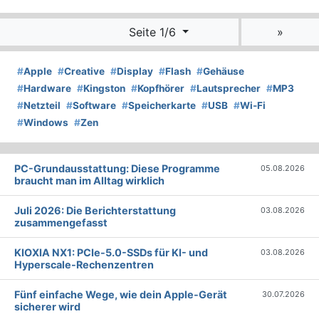
Seite 1/6
»
#
Apple
#
Creative
#
Display
#
Flash
#
Gehäuse
#
Hardware
#
Kingston
#
Kopfhörer
#
Lautsprecher
#
MP3
#
Netzteil
#
Software
#
Speicherkarte
#
USB
#
Wi-Fi
#
Windows
#
Zen
PC-Grundausstattung: Diese Programme
05.08.2026
braucht man im Alltag wirklich
Juli 2026: Die Bericht­erstattung
03.08.2026
zusammengefasst
KIOXIA NX1: PCIe-5.0-SSDs für KI- und
03.08.2026
Hyperscale-Rechenzentren
Fünf einfache Wege, wie dein Apple-Gerät
30.07.2026
sicherer wird