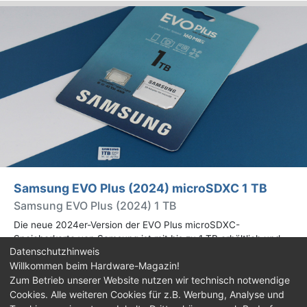
Samsung EVO Plus (2024) microSDXC 1 TB
Samsung EVO Plus (2024) 1 TB
Die neue 2024er-Version der EVO Plus microSDXC-
Speicherkarte von Samsung ist mit bis zu 1 TB erhältlich und
Datenschutzhinweis
bietet 160 MB/s lesend, statt 130 MB/s wie beim Vorgänger aus
Willkommen beim Hardware-Magazin!
2021. Mehr dazu im Test.
Zum Betrieb unserer Website nutzen wir technisch notwendige
Cookies. Alle weiteren Cookies für z.B. Werbung, Analyse und