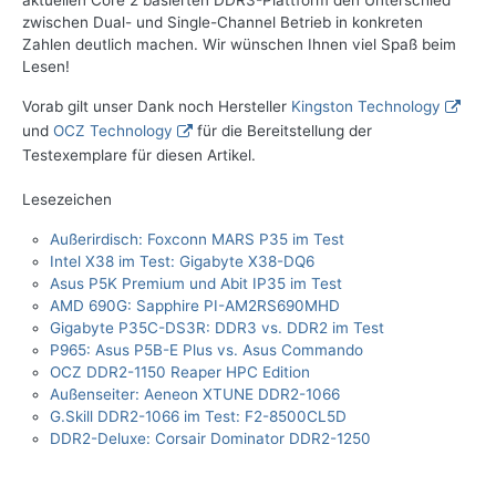
aktuellen Core 2 basierten DDR3-Plattform den Unterschied
zwischen Dual- und Single-Channel Betrieb in konkreten
Zahlen deutlich machen. Wir wünschen Ihnen viel Spaß beim
Lesen!
Vorab gilt unser Dank noch Hersteller
Kingston Technology
und
OCZ Technology
für die Bereitstellung der
Testexemplare für diesen Artikel.
Lesezeichen
Außerirdisch: Foxconn MARS P35 im Test
Intel X38 im Test: Gigabyte X38-DQ6
Asus P5K Premium und Abit IP35 im Test
AMD 690G: Sapphire PI-AM2RS690MHD
Gigabyte P35C-DS3R: DDR3 vs. DDR2 im Test
P965: Asus P5B-E Plus vs. Asus Commando
OCZ DDR2-1150 Reaper HPC Edition
Außenseiter: Aeneon XTUNE DDR2-1066
G.Skill DDR2-1066 im Test: F2-8500CL5D
DDR2-Deluxe: Corsair Dominator DDR2-1250