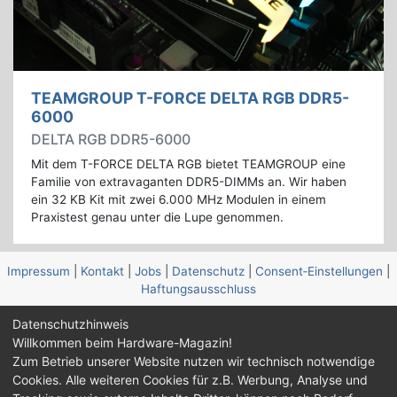
TEAMGROUP T-FORCE DELTA RGB DDR5-
6000
DELTA RGB DDR5-6000
Mit dem T-FORCE DELTA RGB bietet TEAMGROUP eine
Familie von extravaganten DDR5-DIMMs an. Wir haben
ein 32 KB Kit mit zwei 6.000 MHz Modulen in einem
Praxistest genau unter die Lupe genommen.
Impressum
|
Kontakt
|
Jobs
|
Datenschutz
|
Consent‑Einstellungen
|
Haftungsausschluss
Datenschutzhinweis
Feed
Facebook
YouTube
TikTok
Willkommen beim Hardware-Magazin!
Twitch
Discord
Zum Betrieb unserer Website nutzen wir technisch notwendige
Cookies. Alle weiteren Cookies für z.B. Werbung, Analyse und
© Copyright 2001 - 2026 Hardware-Magazin