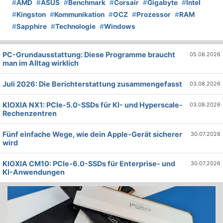
#
AMD
#
ASUS
#
Benchmark
#
Corsair
#
Gigabyte
#
Intel
#
Kingston
#
Kommunikation
#
OCZ
#
Prozessor
#
RAM
#
Sapphire
#
Technologie
#
Windows
PC-Grundausstattung: Diese Programme braucht
05.08.2026
man im Alltag wirklich
Juli 2026: Die Bericht­erstattung zusammengefasst
03.08.2026
KIOXIA NX1: PCIe-5.0-SSDs für KI- und Hyperscale-
03.08.2026
Rechenzentren
Fünf einfache Wege, wie dein Apple-Gerät sicherer
30.07.2026
wird
KIOXIA CM10: PCIe-6.0-SSDs für Enterprise- und
30.07.2026
KI-Anwendungen