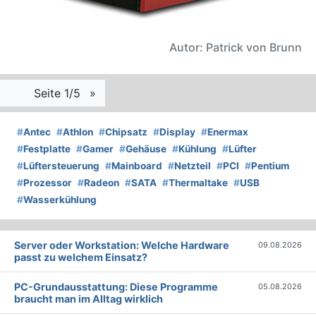
Autor: Patrick von Brunn
Seite 1/5
»
#
Antec
#
Athlon
#
Chipsatz
#
Display
#
Enermax
#
Festplatte
#
Gamer
#
Gehäuse
#
Kühlung
#
Lüfter
#
Lüftersteuerung
#
Mainboard
#
Netzteil
#
PCI
#
Pentium
#
Prozessor
#
Radeon
#
SATA
#
Thermaltake
#
USB
#
Wasserkühlung
Server oder Workstation: Welche Hardware
09.08.2026
passt zu welchem Einsatz?
PC-Grundausstattung: Diese Programme
05.08.2026
braucht man im Alltag wirklich