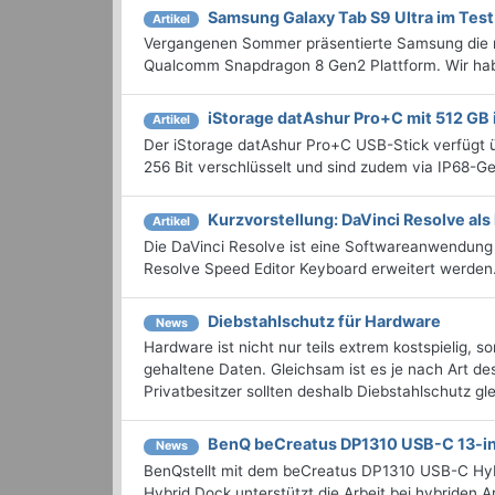
Samsung Galaxy Tab S9 Ultra im Test
Artikel
Vergangenen Sommer präsentierte Samsung die 
Qualcomm Snapdragon 8 Gen2 Plattform. Wir hab
iStorage datAshur Pro+C mit 512 GB 
Artikel
Der iStorage datAshur Pro+C USB-Stick verfügt 
256 Bit verschlüsselt und sind zudem via IP68-G
Kurzvorstellung: DaVinci Resolve al
Artikel
Die DaVinci Resolve ist eine Softwareanwendung 
Resolve Speed Editor Keyboard erweitert werden
Diebstahlschutz für Hardware
News
Hardware ist nicht nur teils extrem kostspielig, 
gehaltene Daten. Gleichsam ist es je nach Art d
Privatbesitzer sollten deshalb Diebstahlschutz gl
BenQ beCreatus DP1310 USB-C 13-in-
News
BenQstellt mit dem beCreatus DP1310 USB-C Hyb
Hybrid Dock unterstützt die Arbeit bei hybriden 