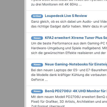
zu drei Monitoren mit 4K 60Hz ...
Loupedeck Live S Review
Artikel
Ganz gleich, ob es sich dabei um Audio- und Vide
das richtige Gadget dafür haben. Mehr dazu in u
KFA2 erweitert Xtreme Tuner Plus S
News
Um die beste Performance aus dem Gaming-PC he
Hardware-Umgebung und Spiele maßgebend. Mit den
sich die gewünschten Effekte realisieren und der
Neue Gaming-Notebooks für Einste
News
Bei den neuen Laptops der E5- und E7-Baureihen
die Modelle dank kräftiger Kühlung die verbauten 
GeForce ...
BenQ PD2706U: 4K UHD Monitor für 
News
Mit dem neuen Modell PD2706U erweitert BenQ di
Pixel) für Grafiker, 3D Artists, Architekten und 
Zoll Format überzeugt ...