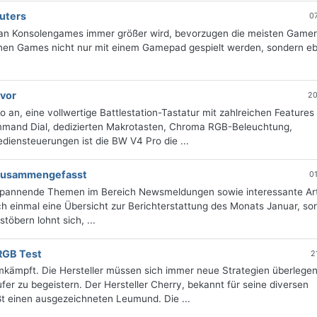
uters
0
 an Konsolengames immer größer wird, bevorzugen die meisten Game
nen Games nicht nur mit einem Gamepad gespielt werden, sondern e
 vor
20
an, eine vollwertige Battlestation-Tastatur mit zahlreichen Features 
mand Dial, dedizierten Makrotasten, Chroma RGB-Beleuchtung,
iensteuerungen ist die BW V4 Pro die ...
g zusammengefasst
0
 spannende Themen im Bereich Newsmeldungen sowie interessante Art
 einmal eine Übersicht zur Berichterstattung des Monats Januar, sort
öbern lohnt sich, ...
RGB Test
2
mkämpft. Die Hersteller müssen sich immer neue Strategien überlege
fer zu begeistern. Der Hersteller Cherry, bekannt für seine diversen
t einen ausgezeichneten Leumund. Die ...