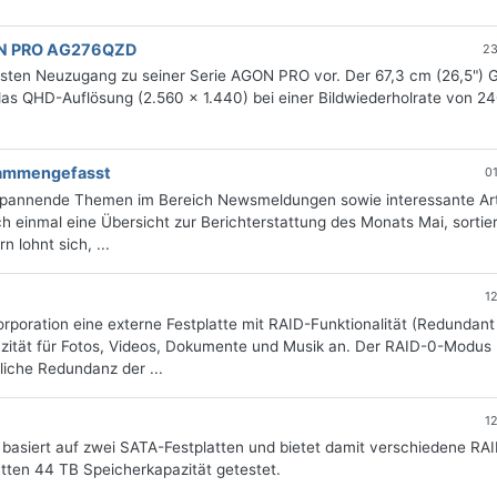
ON PRO AG276QZD
23
ten Neuzugang zu seiner Serie AGON PRO vor. Der 67,3 cm (26,5") 
das QHD-Auflösung (2.560 x 1.440) bei einer Bildwiederholrate von 2
usammengefasst
0
 spannende Themen im Bereich Newsmeldungen sowie interessante Art
 einmal eine Übersicht zur Berichterstattung des Monats Mai, sortie
 lohnt sich, ...
1
orporation eine externe Festplatte mit RAID-Funktionalität (Redundant
zität für Fotos, Videos, Dokumente und Musik an. Der RAID-0-Modus 
iche Redundanz der ...
1
basiert auf zwei SATA-Festplatten und bietet damit verschiedene RA
atten 44 TB Speicherkapazität getestet.