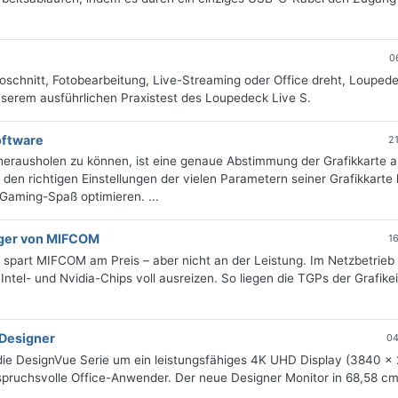
0
oschnitt, Fotobearbeitung, Live-Streaming oder Office dreht, Loupede
nserem ausführlichen Praxistest des Loupedeck Live S.
oftware
2
rausholen zu können, ist eine genaue Abstimmung der Grafikkarte 
 richtigen Einstellungen der vielen Parametern seiner Grafikkarte 
 Gaming-Spaß optimieren. ...
iger von MIFCOM
1
 spart MIFCOM am Preis – aber nicht an der Leistung. Im Netzbetrieb
Intel- und Nvidia-Chips voll ausreizen. So liegen die TGPs der Grafike
Designer
04
e DesignVue Serie um ein leistungsfähiges 4K UHD Display (3840 x
anspruchsvolle Office-Anwender. Der neue Designer Monitor in 68,58 cm