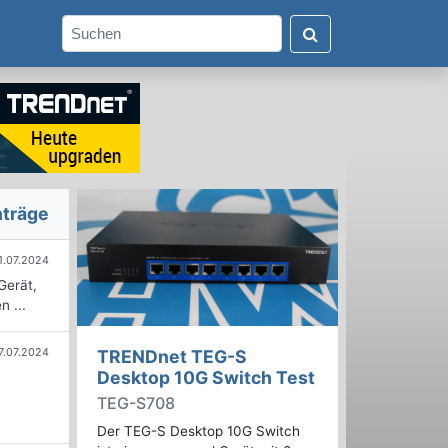
nträge
1.07.2024
Gerät,
n ...
7.07.2024
TRENDnet TEG-S
Desktop 10G Switch Test
TEG-S708
Der TEG-S Desktop 10G Switch