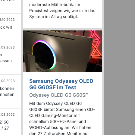
modernste Mährobotik. Im
Praxistest zeigen wir, wie sich das
System im Alltag schlägt.
6.10.2023
ck will
1.09.2023
an
lassen
Samsung Odyssey OLED
6.09.2023
G6 G60SF im Test
 können
inheiten
Odyssey OLED G6 G60SF
Mit dem Odyssey OLED G6
G60SF bietet Samsung einen QD-
.08.2023
OLED Gaming-Monitor mit
schnellem 500-Hz-Panel und
 2160
WQHD-Auflösung an. Wir haben
 / 27
den 27 Zoll großen Monitor auf