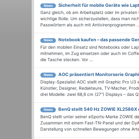
Sicherheit für mobile Geräte wie Lapt
News
Ganz gleich, ob am Arbeitsplatz oder im privaten
wichtige Rolle. Um sicherzustellen, dass man nich
Passwörtern als auch mit Antivirenprogrammen ..
Notebook kaufen – das passende Ger
News
Für den mobilen Einsatz sind Notebooks oder Lapt
mitnehmen, im Zug einsetzen oder auch im Coffe
die Tasche stecken. Vor ...
AOC präsentiert Monitorserie Graphi
News
Display-Spezialist AOC stellt mit Graphic Pro U3 
Künstler, Designer, Redakteure, TV-Macher, Prod
drei Modelle: zwei 68,6 cm (27“) Displays – das 
BenQ stellt 540 Hz ZOWIE XL2586X 
News
BenQ stellt unter seiner eSports-Marke ZOWIE d
Zusammen mit einem Fast-TN-Panel und der DyAc 
Darstellung von schnellen Bewegungen ohne Artefa