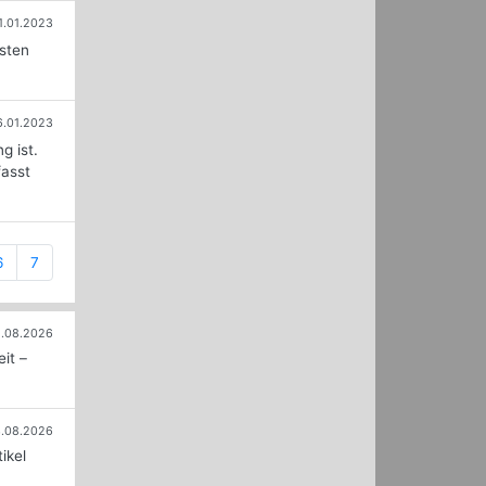
1.01.2023
esten
6.01.2023
g ist.
fasst
6
7
.08.2026
it –
.08.2026
ikel