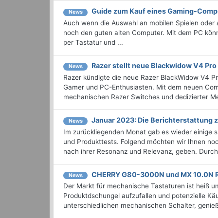
Guide zum Kauf eines Gaming-Comp
News
Auch wenn die Auswahl an mobilen Spielen oder
noch den guten alten Computer. Mit dem PC kön
per Tastatur und ...
Razer stellt neue Blackwidow V4 Pro
News
Razer kündigte die neue Razer BlackWidow V4 Pro 
Gamer und PC-Enthusiasten. Mit dem neuen Com
mechanischen Razer Switches und dedizierter Med
Januar 2023: Die Bericht­erstattun
News
Im zurückliegenden Monat gab es wieder einige
und Produkttests. Folgend möchten wir Ihnen noch
nach ihrer Resonanz und Relevanz, geben. Durchst
CHERRY G80-3000N und MX 10.0N 
News
Der Markt für mechanische Tastaturen ist heiß u
Produktdschungel aufzufallen und potenzielle Käu
unterschiedlichen mechanischen Schalter, genieß