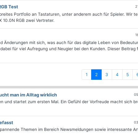
RGB Test
2
breites Portfolio an Tastaturen, unter anderem auch für Spieler. Wir t
10.0N RGB zwei Vertreter.
1
d Änderungen mit sich, was auch für das digitale Leben von Bedeutun
dabei für viel Aufregung und Neugier bei den Kunden. Dieser Beitrag 
(current)
1
2
3
4
5
ht man im Alltag wirklich
05
 und startet zum ersten Mal. Ein Gefühl der Vorfreude macht sich bre
efasst
03
 spannende Themen im Bereich Newsmeldungen sowie interessante Art