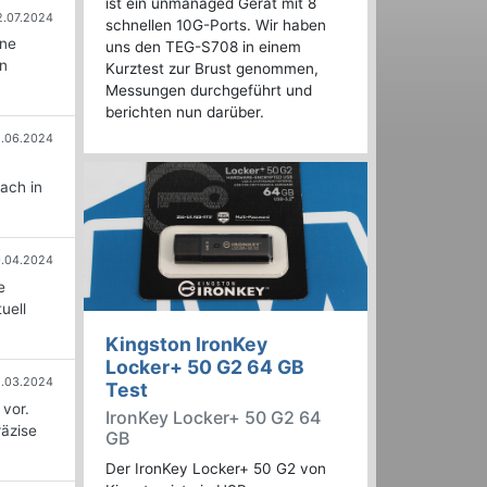
ist ein unmanaged Gerät mit 8
2.07.2024
schnellen 10G-Ports. Wir haben
ine
uns den TEG-S708 in einem
en
Kurztest zur Brust genommen,
Messungen durchgeführt und
berichten nun darüber.
2.06.2024
ach in
.04.2024
e
uell
Kingston IronKey
Locker+ 50 G2 64 GB
.03.2024
Test
vor.
IronKey Locker+ 50 G2 64
äzise
GB
Der IronKey Locker+ 50 G2 von