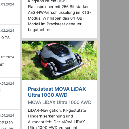
Kingston ist ein USB-
3.03.2024
Flashspeicher mit 256 Bit starker
AES-HW-Verschlüsselung im XTS-
Modus. Wir haben das 64-GB-
Modell im Praxistest genauer
begutachtet.
.02.2024
S-XTS
5.02.2024
dem
0.01.2024
Praxistest MOVA LiDAX
m
Ultra 1000 AWD
MOVA LiDAX Ultra 1000 AWD
LiDAR-Navigation, KI-gestützte
3.01.2024
Hinderniserkennung und
Allradantrieb: Der MOVA LiDAX
 DP1310
Ultra 1000 AWD verspricht
 von bis