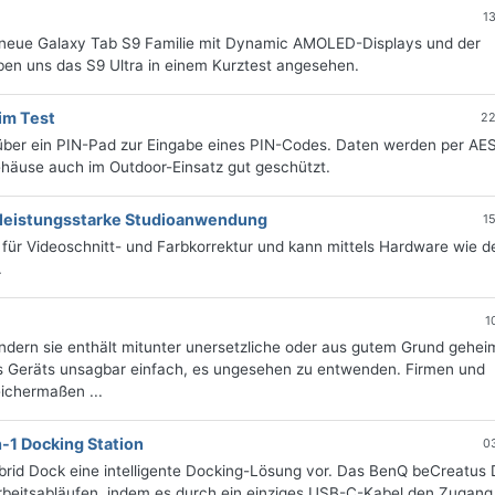
1
neue Galaxy Tab S9 Familie mit Dynamic AMOLED-Displays und der
en uns das S9 Ultra in einem Kurztest angesehen.
im Test
22
über ein PIN-Pad zur Eingabe eines PIN-Codes. Daten werden per AE
ehäuse auch im Outdoor-Einsatz gut geschützt.
s leistungsstarke Studioanwendung
1
für Videoschnitt- und Farbkorrektur und kann mittels Hardware wie 
.
1
sondern sie enthält mitunter unersetzliche oder aus gutem Grund gehei
es Geräts unsagbar einfach, es ungesehen zu entwenden. Firmen und
eichermaßen ...
1 Docking Station
0
rid Dock eine intelligente Docking-Lösung vor. Das BenQ beCreatus
Arbeitsabläufen, indem es durch ein einziges USB-C-Kabel den Zugang