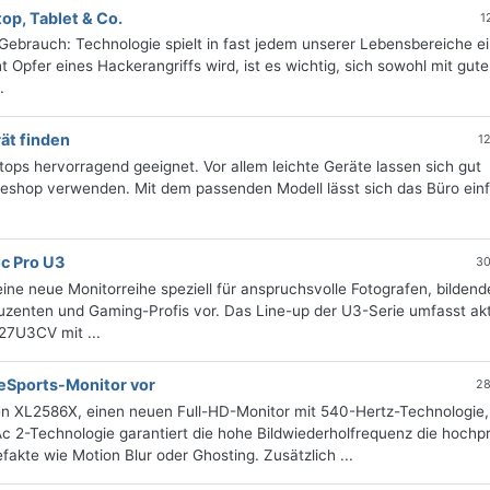
op, Tablet & Co.
1
 Gebrauch: Technologie spielt in fast jedem unserer Lebensbereiche e
t Opfer eines Hackerangriffs wird, ist es wichtig, sich sowohl mit gut
.
ät finden
1
ops hervorragend geeignet. Vor allem leichte Geräte lassen sich gut
eshop verwenden. Mit dem passenden Modell lässt sich das Büro einf
c Pro U3
30
eine neue Monitorreihe speziell für anspruchsvolle Fotografen, bildend
uzenten und Gaming-Profis vor. Das Line-up der U3-Serie umfasst akt
Q27U3CV mit ...
eSports-Monitor vor
28
en XL2586X, einen neuen Full-HD-Monitor mit 540-Hertz-Technologie, 
2-Technologie garantiert die hohe Bildwiederholfrequenz die hochpr
kte wie Motion Blur oder Ghosting. Zusätzlich ...