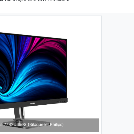
Next
2U6903 (Bildquelle: Philips)
Phi