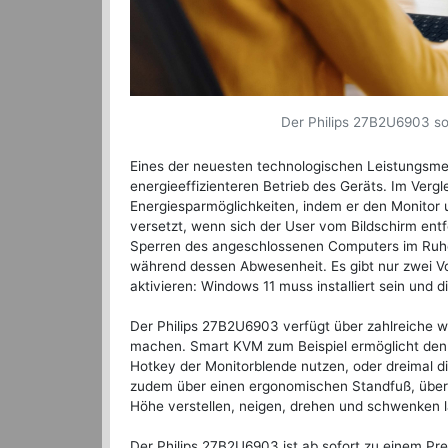
Der Philips 27B2U6903 sorg
Eines der neuesten technologischen Leistungsme
energieeffizienteren Betrieb des Geräts. Im Ver
Energiesparmöglichkeiten, indem er den Monito
versetzt, wenn sich der User vom Bildschirm entf
Sperren des angeschlossenen Computers im Ruhe
während dessen Abwesenheit. Es gibt nur zwei V
aktivieren: Windows 11 muss installiert sein und
Der Philips 27B2U6903 verfügt über zahlreiche we
machen. Smart KVM zum Beispiel ermöglicht den 
Hotkey der Monitorblende nutzen, oder dreimal di
zudem über einen ergonomischen Standfuß, über 
Höhe verstellen, neigen, drehen und schwenken l
Der Philips 27B2U6903 ist ab sofort zu einem Pre