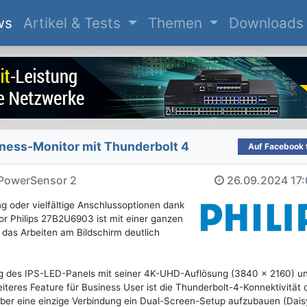
(current)
ws
Artikel & Tests
Themen
Downloads
ness-Monitor mit Thunderbolt 4
Auf Facebook t
 PowerSensor 2
26.09.2024
17
g oder vielfältige Anschlussoptionen dank
or Philips 27B2U6903 ist mit einer ganzen
 das Arbeiten am Bildschirm deutlich
ng des IPS-LED-Panels mit seiner 4K-UHD-Auflösung (3840 x 2160) u
weiteres Feature für Business User ist die Thunderbolt-4-Konnektivität 
 über eine einzige Verbindung ein Dual-Screen-Setup aufzubauen (Dais