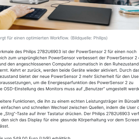
t für einen optimierten Workflow. (Bildquelle: Philips)
rkmale des Philips 27B2U6903 ist der PowerSensor 2 für einen noch
gleich zum ursprünglichen PowerSensor verbessert der PowerSensor 2 
r und den angeschlossenen Computer automatisch in den Ruhezustand
ernt. Kehrt er zurück, werden beide Geräte wieder aktiviert. Durch da
zustand bietet der neue PowerSensor 2 mehr Sicherheit für den Use
oraussetzungen, um die Energiesparfunktion des PowerSensor 2 zu
 die OSD-Einstellung des Monitors muss auf „Benutzer“ umgestellt werd
itere Funktionen, die ihn zu einem echten Leistungsträger im Büroall
einfachen und schnellen Wechsel zwischen Quellen, indem die User 
e „Strg“-Taste auf ihrer Tastatur drücken. Der Philips 27B2U6903 ver
den sich das Display für eine gesunde Körperhaltung vor dem Screen
ässt.
is von 549,00 Euro (UVP) erhältlich.