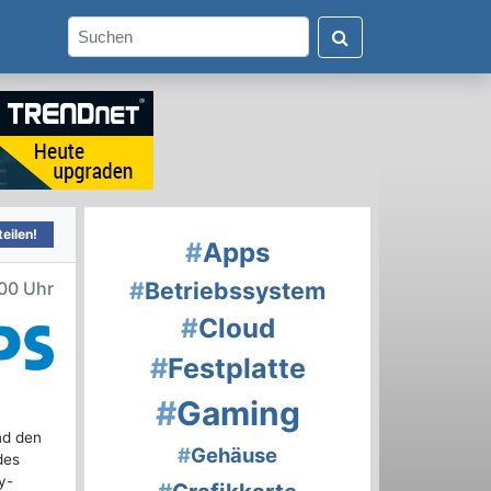
eilen!
#
Apps
#
Betriebssystem
:00 Uhr
#
Cloud
#
Festplatte
#
Gaming
nd den
#
Gehäuse
des
y-