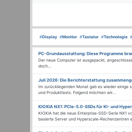
#
Display
#
Monitor
#
Tastatur
#
Technologie
PC-Grundausstattung: Diese Programme brauc
Der neue Computer ist ausgepackt, angeschlossen
doch...
Juli 2026: Die Bericht­erstattung zusammeng
Im zurückliegenden Monat gab es wieder einige
und Produkttests. Folgend möchten wir...
KIOXIA NX1: PCIe-5.0-SSDs für KI- und Hyp
KIOXIA hat die neue Enterprise-SSD-Serie NX1 vo
basierte Server und Hyperscale-Rechenzentren en