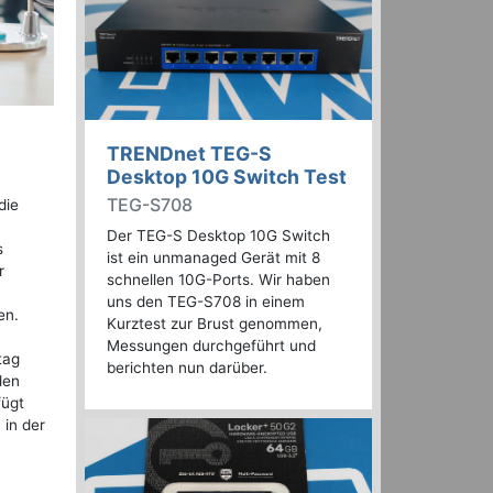
TRENDnet TEG-S
Desktop 10G Switch Test
TEG-S708
die
Der TEG-S Desktop 10G Switch
s
ist ein unmanaged Gerät mit 8
r
schnellen 10G-Ports. Wir haben
uns den TEG-S708 in einem
en.
Kurztest zur Brust genommen,
Messungen durchgeführt und
tag
berichten nun darüber.
den
fügt
 in der