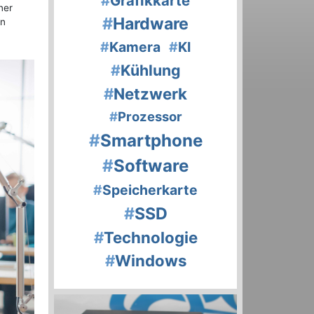
#
Grafikkarte
ner
#
Hardware
en
#
Kamera
#
KI
#
Kühlung
#
Netzwerk
#
Prozessor
#
Smartphone
#
Software
#
Speicherkarte
#
SSD
#
Technologie
#
Windows