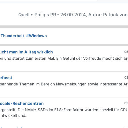
Quelle: Philips PR - 26.09.2024, Autor: Patrick vo
#
Thunderbolt
#
Windows
ht man im Alltag wirklich
05
 und startet zum ersten Mal. Ein Gefühl der Vorfreude macht sich bre
efasst
03
 spannende Themen im Bereich Newsmeldungen sowie interessante Art
erscale-Rechenzentren
03
rgestellt. Die NVMe-SSDs im E1.S-Formfaktor wurden speziell für GP
twickelt und...