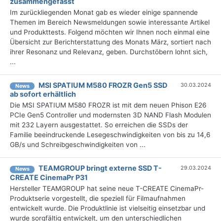
zusammengefasst
Im zurückliegenden Monat gab es wieder einige spannende
Themen im Bereich Newsmeldungen sowie interessante Artikel
und Produkttests. Folgend möchten wir Ihnen noch einmal eine
Übersicht zur Berichterstattung des Monats März, sortiert nach
ihrer Resonanz und Relevanz, geben. Durchstöbern lohnt sich,
...
MSI SPATIUM M580 FROZR Gen5 SSD
30.03.2024
News
ab sofort erhältlich
Die MSI SPATIUM M580 FROZR ist mit dem neuen Phison E26
PCIe Gen5 Controller und modernsten 3D NAND Flash Modulen
mit 232 Layern ausgestattet. So erreichen die SSDs der
Familie beeindruckende Lesegeschwindigkeiten von bis zu 14,6
GB/s und Schreibgeschwindigkeiten von ...
TEAMGROUP bringt externe SSD T-
29.03.2024
News
CREATE CinemaPr P31
Hersteller TEAMGROUP hat seine neue T-CREATE CinemaPr-
Produktserie vorgestellt, die speziell für Filmaufnahmen
entwickelt wurde. Die Produktlinie ist vielseitig einsetzbar und
wurde sorgfältig entwickelt, um den unterschiedlichen