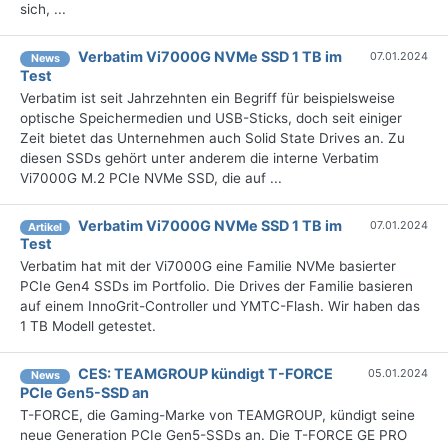
sich, ...
Verbatim Vi7000G NVMe SSD 1 TB im
07.01.2024
News
Test
Verbatim ist seit Jahrzehnten ein Begriff für beispielsweise
optische Speichermedien und USB-Sticks, doch seit einiger
Zeit bietet das Unternehmen auch Solid State Drives an. Zu
diesen SSDs gehört unter anderem die interne Verbatim
Vi7000G M.2 PCIe NVMe SSD, die auf ...
Verbatim Vi7000G NVMe SSD 1 TB im
07.01.2024
Artikel
Test
Verbatim hat mit der Vi7000G eine Familie NVMe basierter
PCIe Gen4 SSDs im Portfolio. Die Drives der Familie basieren
auf einem InnoGrit-Controller und YMTC-Flash. Wir haben das
1 TB Modell getestet.
CES: TEAMGROUP kündigt T-FORCE
05.01.2024
News
PCIe Gen5-SSD an
T-FORCE, die Gaming-Marke von TEAMGROUP, kündigt seine
neue Generation PCIe Gen5-SSDs an. Die T-FORCE GE PRO