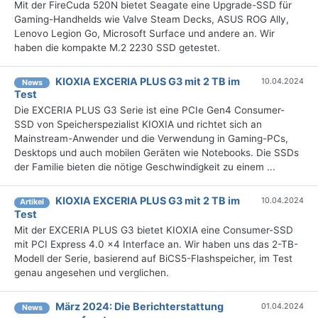
Mit der FireCuda 520N bietet Seagate eine Upgrade-SSD für
Gaming-Handhelds wie Valve Steam Decks, ASUS ROG Ally,
Lenovo Legion Go, Microsoft Surface und andere an. Wir
haben die kompakte M.2 2230 SSD getestet.
KIOXIA EXCERIA PLUS G3 mit 2 TB im
10.04.2024
News
Test
Die EXCERIA PLUS G3 Serie ist eine PCIe Gen4 Consumer-
SSD von Speicherspezialist KIOXIA und richtet sich an
Mainstream-Anwender und die Verwendung in Gaming-PCs,
Desktops und auch mobilen Geräten wie Notebooks. Die SSDs
der Familie bieten die nötige Geschwindigkeit zu einem ...
KIOXIA EXCERIA PLUS G3 mit 2 TB im
10.04.2024
Artikel
Test
Mit der EXCERIA PLUS G3 bietet KIOXIA eine Consumer-SSD
mit PCI Express 4.0 x4 Interface an. Wir haben uns das 2-TB-
Modell der Serie, basierend auf BiCS5-Flashspeicher, im Test
genau angesehen und verglichen.
März 2024: Die Bericht­erstattung
01.04.2024
News