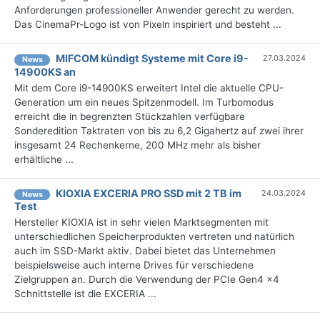
Anforderungen professioneller Anwender gerecht zu werden.
Das CinemaPr-Logo ist von Pixeln inspiriert und besteht ...
MIFCOM kündigt Systeme mit Core i9-
27.03.2024
News
14900KS an
Mit dem Core i9-14900KS erweitert Intel die aktuelle CPU-
Generation um ein neues Spitzenmodell. Im Turbomodus
erreicht die in begrenzten Stückzahlen verfügbare
Sonderedition Taktraten von bis zu 6,2 Gigahertz auf zwei ihrer
insgesamt 24 Rechenkerne, 200 MHz mehr als bisher
erhältliche ...
KIOXIA EXCERIA PRO SSD mit 2 TB im
24.03.2024
News
Test
Hersteller KIOXIA ist in sehr vielen Marktsegmenten mit
unterschiedlichen Speicherprodukten vertreten und natürlich
auch im SSD-Markt aktiv. Dabei bietet das Unternehmen
beispielsweise auch interne Drives für verschiedene
Zielgruppen an. Durch die Verwendung der PCIe Gen4 x4
Schnittstelle ist die EXCERIA ...