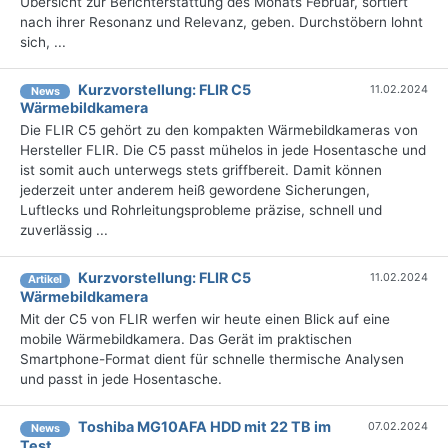
Übersicht zur Berichterstattung des Monats Februar, sortiert
nach ihrer Resonanz und Relevanz, geben. Durchstöbern lohnt
sich, ...
Kurzvorstellung: FLIR C5
11.02.2024
News
Wärmebildkamera
Die FLIR C5 gehört zu den kompakten Wärmebildkameras von
Hersteller FLIR. Die C5 passt mühelos in jede Hosentasche und
ist somit auch unterwegs stets griffbereit. Damit können
jederzeit unter anderem heiß gewordene Sicherungen,
Luftlecks und Rohrleitungsprobleme präzise, schnell und
zuverlässig ...
Kurzvorstellung: FLIR C5
11.02.2024
Artikel
Wärmebildkamera
Mit der C5 von FLIR werfen wir heute einen Blick auf eine
mobile Wärmebildkamera. Das Gerät im praktischen
Smartphone-Format dient für schnelle thermische Analysen
und passt in jede Hosentasche.
Toshiba MG10AFA HDD mit 22 TB im
07.02.2024
News
Test