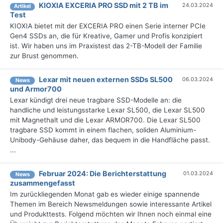
KIOXIA EXCERIA PRO SSD mit 2 TB im
24.03.2024
Artikel
Test
KIOXIA bietet mit der EXCERIA PRO einen Serie interner PCIe
Gen4 SSDs an, die für Kreative, Gamer und Profis konzipiert
ist. Wir haben uns im Praxistest das 2-TB-Modell der Familie
zur Brust genommen.
Lexar mit neuen externen SSDs SL500
06.03.2024
News
und Armor700
Lexar kündigt drei neue tragbare SSD-Modelle an: die
handliche und leistungsstarke Lexar SL500, die Lexar SL500
mit Magnethalt und die Lexar ARMOR700. Die Lexar SL500
tragbare SSD kommt in einem flachen, soliden Aluminium-
Unibody-Gehäuse daher, das bequem in die Handfläche passt.
...
Februar 2024: Die Bericht­erstattung
01.03.2024
News
zusammengefasst
Im zurückliegenden Monat gab es wieder einige spannende
Themen im Bereich Newsmeldungen sowie interessante Artikel
und Produkttests. Folgend möchten wir Ihnen noch einmal eine