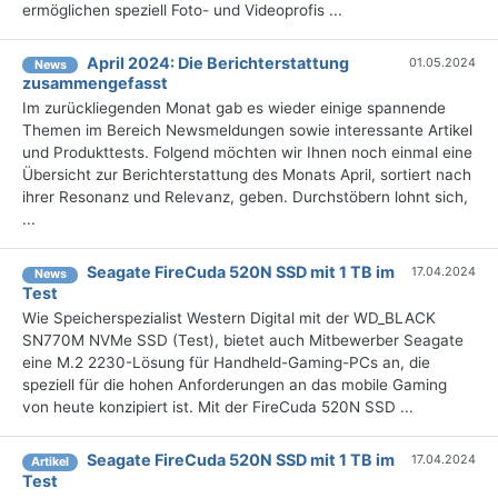
ermöglichen speziell Foto- und Videoprofis ...
April 2024: Die Bericht­erstattung
01.05.2024
News
zusammengefasst
Im zurückliegenden Monat gab es wieder einige spannende
Themen im Bereich Newsmeldungen sowie interessante Artikel
und Produkttests. Folgend möchten wir Ihnen noch einmal eine
Übersicht zur Berichterstattung des Monats April, sortiert nach
ihrer Resonanz und Relevanz, geben. Durchstöbern lohnt sich,
...
Seagate FireCuda 520N SSD mit 1 TB im
17.04.2024
News
Test
Wie Speicherspezialist Western Digital mit der WD_BLACK
SN770M NVMe SSD (Test), bietet auch Mitbewerber Seagate
eine M.2 2230-Lösung für Handheld-Gaming-PCs an, die
speziell für die hohen Anforderungen an das mobile Gaming
von heute konzipiert ist. Mit der FireCuda 520N SSD ...
Seagate FireCuda 520N SSD mit 1 TB im
17.04.2024
Artikel
Test