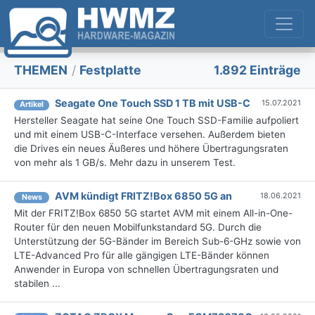
THEMEN
/
Festplatte
1.892 Einträge
Seagate One Touch SSD 1 TB mit USB-C
15.07.2021
Artikel
Hersteller Seagate hat seine One Touch SSD-Familie aufpoliert
und mit einem USB-C-Interface versehen. Außerdem bieten
die Drives ein neues Äußeres und höhere Übertragungsraten
von mehr als 1 GB/s. Mehr dazu in unserem Test.
AVM kündigt FRITZ!Box 6850 5G an
18.06.2021
News
Mit der FRITZ!Box 6850 5G startet AVM mit einem All-in-One-
Router für den neuen Mobilfunkstandard 5G. Durch die
Unterstützung der 5G-Bänder im Bereich Sub-6-GHz sowie von
LTE-Advanced Pro für alle gängigen LTE-Bänder können
Anwender in Europa von schnellen Übertragungsraten und
stabilen ...