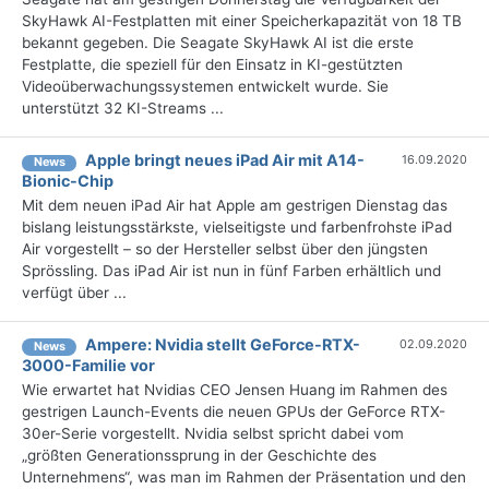
SkyHawk AI-Festplatten mit einer Speicherkapazität von 18 TB
bekannt gegeben. Die Seagate SkyHawk AI ist die erste
Festplatte, die speziell für den Einsatz in KI-gestützten
Videoüberwachungssystemen entwickelt wurde. Sie
unterstützt 32 KI-Streams ...
Apple bringt neues iPad Air mit A14-
16.09.2020
News
Bionic-Chip
Mit dem neuen iPad Air hat Apple am gestrigen Dienstag das
bislang leistungsstärkste, vielseitigste und farbenfrohste iPad
Air vorgestellt – so der Hersteller selbst über den jüngsten
Sprössling. Das iPad Air ist nun in fünf Farben erhältlich und
verfügt über ...
Ampere: Nvidia stellt GeForce-RTX-
02.09.2020
News
3000-Familie vor
Wie erwartet hat Nvidias CEO Jensen Huang im Rahmen des
gestrigen Launch-Events die neuen GPUs der GeForce RTX-
30er-Serie vorgestellt. Nvidia selbst spricht dabei vom
„größten Generationssprung in der Geschichte des
Unternehmens“, was man im Rahmen der Präsentation und den