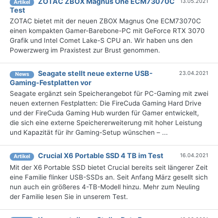
ZOTAC ZBOX Magnus One ECM73070C
13.05.2021
Artikel
Test
ZOTAC bietet mit der neuen ZBOX Magnus One ECM73070C
einen kompakten Gamer-Barebone-PC mit GeForce RTX 3070
Grafik und Intel Comet Lake-S CPU an. Wir haben uns den
Powerzwerg im Praxistest zur Brust genommen.
Seagate stellt neue externe USB-
23.04.2021
News
Gaming-Festplatten vor
Seagate ergänzt sein Speicherangebot für PC-Gaming mit zwei
neuen externen Festplatten: Die FireCuda Gaming Hard Drive
und der FireCuda Gaming Hub wurden für Gamer entwickelt,
die sich eine externe Speichererweiterung mit hoher Leistung
und Kapazität für ihr Gaming-Setup wünschen – ...
Crucial X6 Portable SSD 4 TB im Test
16.04.2021
Artikel
Mit der X6 Portable SSD bietet Crucial bereits seit längerer Zeit
eine Familie flinker USB-SSDs an. Seit Anfang März gesellt sich
nun auch ein größeres 4-TB-Modell hinzu. Mehr zum Neuling
der Familie lesen Sie in unserem Test.