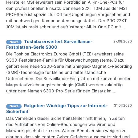
Hersteller MSI erweitert sein Portfolio an All-in-One-PCs für
den professionellen Einsatz. Der neue 22XT 10M aus der MSI
PRO-Serie ist speziell für Office-Umgebungen vorgesehen und
mit hochwertigen Komponenten ausgestattet. Der PRO 22XT
10M ist als praktischer und aufrüstbarer All-in-One-PC mit ...
Toshiba erweitert Surveillance-
27.08.2020
News
Festplatten-Serie S300
Die Toshiba Electronics Europe GmbH (TEE) erweitert seine
S300-Festplatten-Familie für Überwachungssysteme. Dazu
gehört eine neue S300-Serie mit Shingled-Magnetic-Recording
(SMR)-Technologie für kleine und mittelständische
Unternehmen. Die Surveillance-Festplatten mit konventioneller
Magnetaufzeichnungstechnologie (CMR) werden zukünftig
unter dem Namen S300-Pro-Serie für den Einsatz im ...
Ratgeber: Wichtige Tipps zur Internet-
31.07.2020
News
Sicherheit
Das Vermeiden dieser Sicherheitsfehler hilft Ihnen, in Zeiten
des Aufblühens von Online-Bedrohungen wie Viren und
Malware geschützt zu sein. Warum Benutzer sich weigern zu
glauben, dass sie echten Cyber-Gefahren ausgesetzt sind und