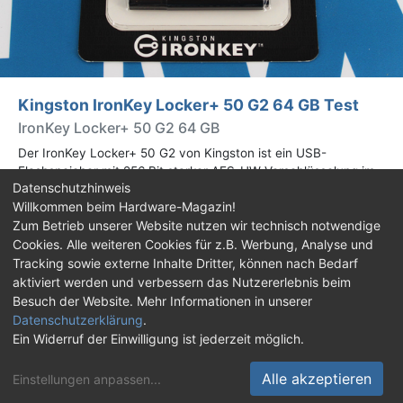
Kingston IronKey Locker+ 50 G2 64 GB Test
IronKey Locker+ 50 G2 64 GB
Der IronKey Locker+ 50 G2 von Kingston ist ein USB-
Flashspeicher mit 256 Bit starker AES-HW-Verschlüsselung im
Datenschutzhinweis
XTS-Modus. Wir haben das 64-GB-Modell im Praxistest
Willkommen beim Hardware-Magazin!
genauer begutachtet.
Zum Betrieb unserer Website nutzen wir technisch notwendige
Cookies. Alle weiteren Cookies für z.B. Werbung, Analyse und
Impressum
|
Kontakt
|
Jobs
|
Datenschutz
|
Tracking sowie externe Inhalte Dritter, können nach Bedarf
Consent‑Einstellungen
|
Haftungsausschluss
aktiviert werden und verbessern das Nutzererlebnis beim
Besuch der Website. Mehr Informationen in unserer
Feed
Facebook
YouTube
TikTok
Datenschutzerklärung
.
Ein Widerruf der Einwilligung ist jederzeit möglich.
Twitch
Discord
Alle akzeptieren
Einstellungen anpassen
...
© Copyright 2001 - 2026 Hardware-Magazin