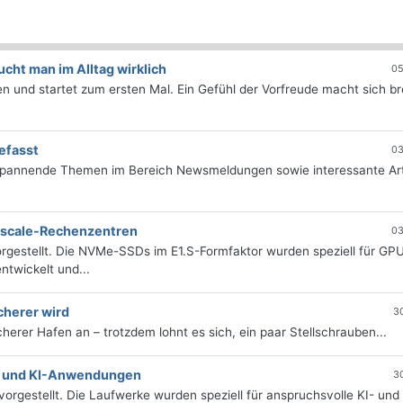
ht man im Alltag wirklich
05
 und startet zum ersten Mal. Ein Gefühl der Vorfreude macht sich bre
efasst
03
 spannende Themen im Bereich Newsmeldungen sowie interessante Art
erscale-Rechenzentren
03
rgestellt. Die NVMe-SSDs im E1.S-Formfaktor wurden speziell für GP
twickelt und...
cherer wird
3
icherer Hafen an – trotzdem lohnt es sich, ein paar Stellschrauben...
e- und KI-Anwendungen
3
orgestellt. Die Laufwerke wurden speziell für anspruchsvolle KI- und