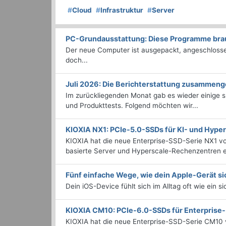
#
Cloud
#
Infrastruktur
#
Server
PC-Grundausstattung: Diese Programme brauc
Der neue Computer ist ausgepackt, angeschlossen
doch...
Juli 2026: Die Bericht­erstattung zusammeng
Im zurückliegenden Monat gab es wieder einige
und Produkttests. Folgend möchten wir...
KIOXIA NX1: PCIe-5.0-SSDs für KI- und Hyp
KIOXIA hat die neue Enterprise-SSD-Serie NX1 vo
basierte Server und Hyperscale-Rechenzentren en
Fünf einfache Wege, wie dein Apple-Gerät si
Dein iOS-Device fühlt sich im Alltag oft wie ein s
KIOXIA CM10: PCIe-6.0-SSDs für Enterpris
KIOXIA hat die neue Enterprise-SSD-Serie CM10 v