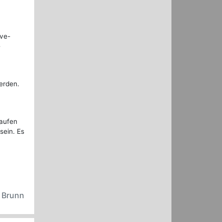
ive-
-
erden.
Laufen
sein. Es
n Brunn