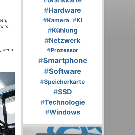
#
Grafikkarte
#
Hardware
#
Kamera
#
KI
men,
 wird
#
Kühlung
#
Netzwerk
#
Prozessor
z, wenn
#
Smartphone
#
Software
#
Speicherkarte
#
SSD
#
Technologie
#
Windows