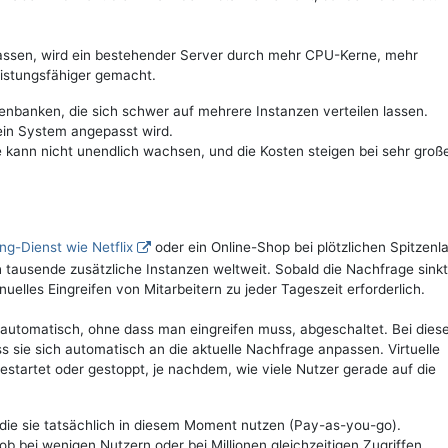
u lassen, wird ein bestehender Server durch mehr CPU-Kerne, mehr
eistungsfähiger gemacht.
enbanken, die sich schwer auf mehrere Instanzen verteilen lassen.
ein System angepasst wird.
e kann nicht unendlich wachsen, und die Kosten steigen bei sehr gro
ng-Dienst wie Netflix
oder ein Online-Shop bei plötzlichen Spitzenla
 tausende zusätzliche Instanzen weltweit. Sobald die Nachfrage sinkt
uelles Eingreifen von Mitarbeitern zu jeder Tageszeit erforderlich.
 automatisch, ohne dass man eingreifen muss, abgeschaltet. Bei die
 sie sich automatisch an die aktuelle Nachfrage anpassen. Virtuelle
tartet oder gestoppt, je nachdem, wie viele Nutzer gerade auf die
die sie tatsächlich in diesem Moment nutzen (Pay-as-you-go).
b bei wenigen Nutzern oder bei Millionen gleichzeitigen Zugriffen.