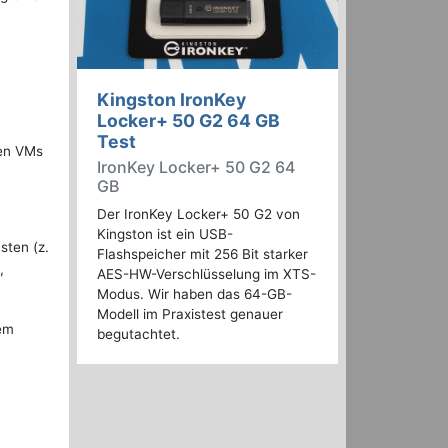
Kingston IronKey
Locker+ 50 G2 64 GB
Test
ßen VMs
IronKey Locker+ 50 G2 64
GB
Der IronKey Locker+ 50 G2 von
Kingston ist ein USB-
sten (z.
Flashspeicher mit 256 Bit starker
,
AES-HW-Verschlüsselung im XTS-
Modus. Wir haben das 64-GB-
Modell im Praxistest genauer
sem
begutachtet.