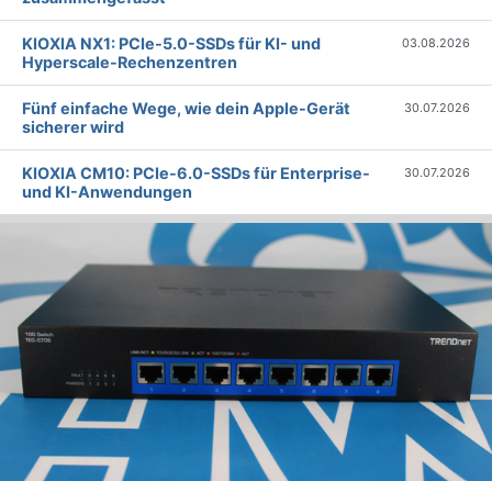
KIOXIA NX1: PCIe-5.0-SSDs für KI- und
03.08.2026
Hyperscale-Rechenzentren
Fünf einfache Wege, wie dein Apple-Gerät
30.07.2026
sicherer wird
KIOXIA CM10: PCIe-6.0-SSDs für Enterprise-
30.07.2026
und KI-Anwendungen