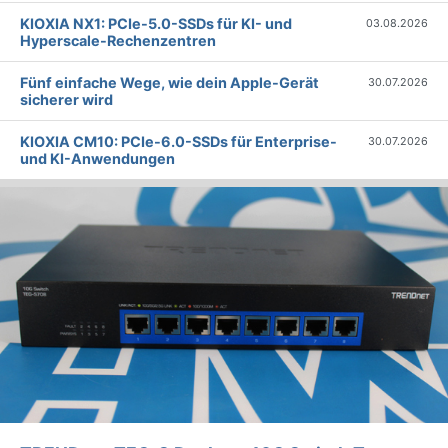
KIOXIA NX1: PCIe-5.0-SSDs für KI- und
03.08.2026
Hyperscale-Rechenzentren
Fünf einfache Wege, wie dein Apple-Gerät
30.07.2026
sicherer wird
KIOXIA CM10: PCIe-6.0-SSDs für Enterprise-
30.07.2026
und KI-Anwendungen