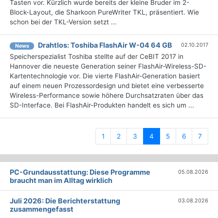
Tasten vor. Kürzlich wurde bereits der kleine Bruder im 2-
Block-Layout, die Sharkoon PureWriter TKL, präsentiert. Wie
schon bei der TKL-Version setzt ...
Drahtlos: Toshiba FlashAir W-04 64 GB
02.10.2017
News
Speicherspezialist Toshiba stellte auf der CeBIT 2017 in
Hannover die neueste Generation seiner FlashAir-Wireless-SD-
Kartentechnologie vor. Die vierte FlashAir-Generation basiert
auf einem neuen Prozessordesign und bietet eine verbesserte
Wireless-Performance sowie höhere Durchsatzraten über das
SD-Interface. Bei FlashAir-Produkten handelt es sich um ...
(current)
1
2
3
4
5
6
7
PC-Grundausstattung: Diese Programme
05.08.2026
braucht man im Alltag wirklich
Juli 2026: Die Bericht­erstattung
03.08.2026
zusammengefasst