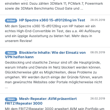
einstellen wird. Dazu zählen 3DMark 11, PCMark 7, Powermark
sowie die 3DMark Benchmarks Cloud Gate und ...
HP Spectre x360 15-df0126ng im Test
28.05.2019
Artikel
Mit dem Spectre x360 15-df0126ng von HP haben wir ein
echtes High-End-Convertible im Test, das u.a. 4K-Auflösung
und ein üppige Ausstattung zu bieten hat. Mehr dazu in
unserem Review!
Blockierte Inhalte: Wie der Einsatz von
08.05.2019
News
VPN helfen kann
Geoblocking und staatliche Zensur sind oft die Hauptgründe,
warum Inhalte und Dienste im Netz blockiert werden können.
Glücklicherweise gibt es Möglichkeiten, diese Probleme zu
umgehen. Wir werden durch einige der Gründe führen, warum
man gewünschte Websites oder Portale möglicherweise nicht
...
Mesh-Repeater: AVM präsentiert
26.02.2019
News
FRITZ!Repeater 3000
Mit dem FRITZ!Repeater 3000 erweitert AVM sein Portfolio um