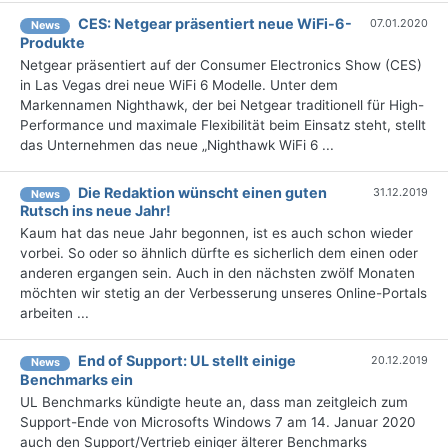
CES: Netgear präsentiert neue WiFi-6-
07.01.2020
News
Produkte
Netgear präsentiert auf der Consumer Electronics Show (CES)
in Las Vegas drei neue WiFi 6 Modelle. Unter dem
Markennamen Nighthawk, der bei Netgear traditionell für High-
Performance und maximale Flexibilität beim Einsatz steht, stellt
das Unternehmen das neue „Nighthawk WiFi 6 ...
Die Redaktion wünscht einen guten
31.12.2019
News
Rutsch ins neue Jahr!
Kaum hat das neue Jahr begonnen, ist es auch schon wieder
vorbei. So oder so ähnlich dürfte es sicherlich dem einen oder
anderen ergangen sein. Auch in den nächsten zwölf Monaten
möchten wir stetig an der Verbesserung unseres Online-Portals
arbeiten ...
End of Support: UL stellt einige
20.12.2019
News
Benchmarks ein
UL Benchmarks kündigte heute an, dass man zeitgleich zum
Support-Ende von Microsofts Windows 7 am 14. Januar 2020
auch den Support/Vertrieb einiger älterer Benchmarks