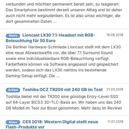
verbunden und möchten permanent bereit sein, zu reagieren:
Das Smartphone bestimmt derzeit unseren Alltag und ist daher
auch nicht mehr wegzudenken. Es ist also umso wichtiger, die
dort gesammelten Daten ...
Lioncast LX30 7.1-Headset mit RGB-
16.08.2018
News
Beleuchtung für 50 Euro
Die Berliner Hardware-Schmiede Lioncast stellt mit dem LX30
eine neue Allzweckwaffe vor, die über 7.1 Surround Sound
sowie eine individualisierbare RGB-Beleuchtung verfügt.
Farbeffekte können via Software angepasst und gespeichert
werden, sodass sich das LX30 nahtlos ins bestehende
Gaming-Setup einfügt. Die ...
Toshiba OCZ TR200 mit 240 GB im Test
21.03.2018
Artikel
Toshiba bietet mit der TR200 eine günstige Entry-Level-SSD
auf 64-Layer BiCS3 3D-TLC-Basis an. Wir haben uns das 240
GB Modell im Test zur Brust genommen. Mehr dazu im Review!
CES 2018: Western Digital stellt neue
11.01.2018
News
Flash-Produkte vor