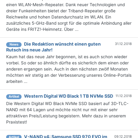
einen WLAN-Mesh-Repeater. Dank neuer Technologien und
dreier Funkeinheiten bietet der Triband-Repeater große
Reichweite und hohen Datendurchsatz im WLAN. Ein
zusätzliches 5-GHz-Band sorgt für die optimale Anbindung aller
Geräte ins FRITZ!-Heimnetz. Über ...
Die Redaktion wünscht einen guten
31.12.2018
News
Rutsch ins neue Jahr!
Kaum hat das neue Jahr begonnen, ist es auch schon wieder
vorbei. So oder so ähnlich dürfte es sicherlich dem einen oder
anderen ergangen sein. Auch in den nächsten zwölf Monaten
möchten wir stetig an der Verbesserung unseres Online-Portals
arbeiten ...
Western Digital WD Black 1 TB NVMe SSD
11.12.2018
Artikel
Die Western Digital WD Black NVMe SSD basiert auf 3D-TLC-
NAND mit 64 Lagen und möchte nicht nur mit einer sehr
attraktiven Preis/Leistung begeistern. Mehr dazu in unserem
Praxistest!
V-NAND v4: Samsung SSD 970 EVO im
09.12.2018
Artikel