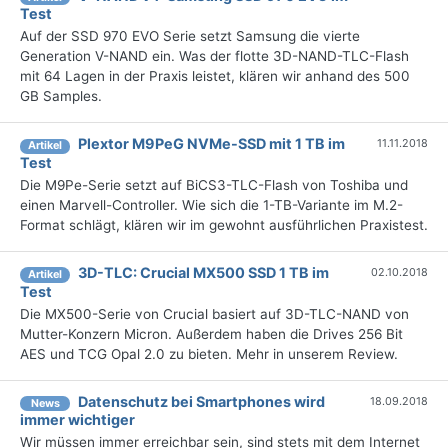
Test
Auf der SSD 970 EVO Serie setzt Samsung die vierte
Generation V-NAND ein. Was der flotte 3D-NAND-TLC-Flash
mit 64 Lagen in der Praxis leistet, klären wir anhand des 500
GB Samples.
Plextor M9PeG NVMe-SSD mit 1 TB im
11.11.2018
Artikel
Test
Die M9Pe-Serie setzt auf BiCS3-TLC-Flash von Toshiba und
einen Marvell-Controller. Wie sich die 1-TB-Variante im M.2-
Format schlägt, klären wir im gewohnt ausführlichen Praxistest.
3D-TLC: Crucial MX500 SSD 1 TB im
02.10.2018
Artikel
Test
Die MX500-Serie von Crucial basiert auf 3D-TLC-NAND von
Mutter-Konzern Micron. Außerdem haben die Drives 256 Bit
AES und TCG Opal 2.0 zu bieten. Mehr in unserem Review.
Datenschutz bei Smartphones wird
18.09.2018
News
immer wichtiger
Wir müssen immer erreichbar sein, sind stets mit dem Internet