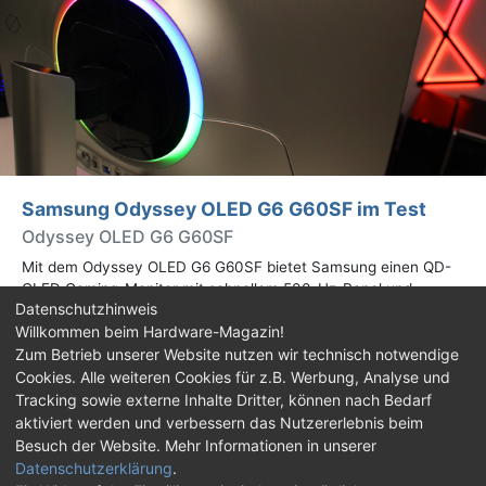
Samsung Odyssey OLED G6 G60SF im Test
Odyssey OLED G6 G60SF
Mit dem Odyssey OLED G6 G60SF bietet Samsung einen QD-
OLED Gaming-Monitor mit schnellem 500-Hz-Panel und
Datenschutzhinweis
WQHD-Auflösung an. Wir haben den 27 Zoll großen Monitor auf
Willkommen beim Hardware-Magazin!
Herz und Nieren geprüft.
Zum Betrieb unserer Website nutzen wir technisch notwendige
Cookies. Alle weiteren Cookies für z.B. Werbung, Analyse und
Impressum
|
Kontakt
|
Jobs
|
Datenschutz
|
Tracking sowie externe Inhalte Dritter, können nach Bedarf
Consent‑Einstellungen
|
Haftungsausschluss
aktiviert werden und verbessern das Nutzererlebnis beim
Besuch der Website. Mehr Informationen in unserer
Feed
Facebook
YouTube
TikTok
Datenschutzerklärung
.