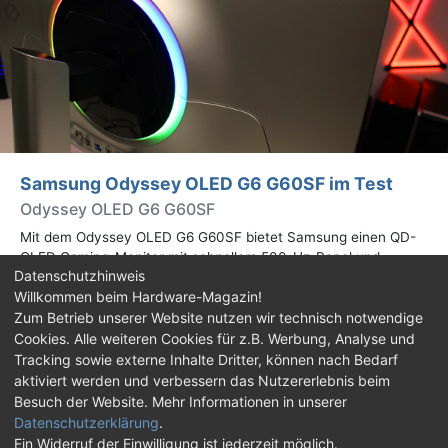
Samsung Odyssey OLED G6 G60SF im Test
Odyssey OLED G6 G60SF
Mit dem Odyssey OLED G6 G60SF bietet Samsung einen QD-
OLED Gaming-Monitor mit schnellem 500-Hz-Panel und
Datenschutzhinweis
WQHD-Auflösung an. Wir haben den 27 Zoll großen Monitor auf
Willkommen beim Hardware-Magazin!
Herz und Nieren geprüft.
Zum Betrieb unserer Website nutzen wir technisch notwendige
Cookies. Alle weiteren Cookies für z.B. Werbung, Analyse und
Impressum
|
Kontakt
|
Jobs
|
Datenschutz
|
Tracking sowie externe Inhalte Dritter, können nach Bedarf
Consent‑Einstellungen
|
Haftungsausschluss
aktiviert werden und verbessern das Nutzererlebnis beim
Besuch der Website. Mehr Informationen in unserer
Feed
Facebook
YouTube
TikTok
Datenschutzerklärung
.
Ein Widerruf der Einwilligung ist jederzeit möglich.