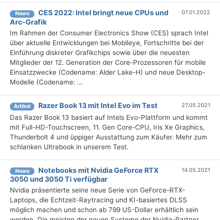
CES 2022: Intel bringt neue CPUs und
07.01.2022
News
Arc-Grafik
Im Rahmen der Consumer Electronics Show (CES) sprach Intel
über aktuelle Entwicklungen bei Mobileye, Fortschritte bei der
Einführung diskreter Grafikchips sowie über die neuesten
Mitglieder der 12. Generation der Core-Prozessoren für mobile
Einsatzzwecke (Codename: Alder Lake-H) und neue Desktop-
Modelle (Codename: ...
Razer Book 13 mit Intel Evo im Test
27.05.2021
Artikel
Das Razer Book 13 basiert auf Intels Evo-Plattform und kommt
mit Full-HD-Touchscreen, 11. Gen Core-CPU, Iris Xe Graphics,
Thunderbolt 4 und üppiger Ausstattung zum Käufer. Mehr zum
schlanken Ultrabook in unserem Test.
Notebooks mit Nvidia GeForce RTX
14.05.2021
News
3050 und 3050 Ti verfügbar
Nvidia präsentierte seine neue Serie von GeForce-RTX-
Laptops, die Echtzeit-Raytracing und KI-basiertes DLSS
möglich machen und schon ab 799 US-Dollar erhältlich sein
werden. Die meisten der neuen Systeme der Nvidia-Partner