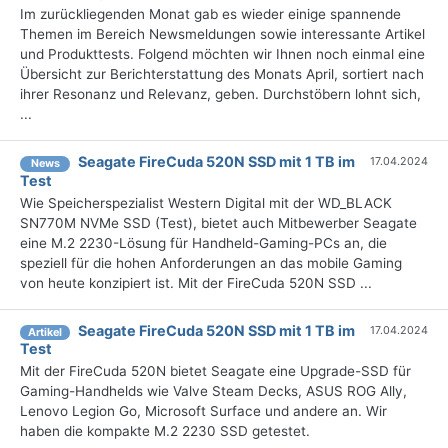
Im zurückliegenden Monat gab es wieder einige spannende
Themen im Bereich Newsmeldungen sowie interessante Artikel
und Produkttests. Folgend möchten wir Ihnen noch einmal eine
Übersicht zur Berichterstattung des Monats April, sortiert nach
ihrer Resonanz und Relevanz, geben. Durchstöbern lohnt sich,
...
Seagate FireCuda 520N SSD mit 1 TB im
17.04.2024
News
Test
Wie Speicherspezialist Western Digital mit der WD_BLACK
SN770M NVMe SSD (Test), bietet auch Mitbewerber Seagate
eine M.2 2230-Lösung für Handheld-Gaming-PCs an, die
speziell für die hohen Anforderungen an das mobile Gaming
von heute konzipiert ist. Mit der FireCuda 520N SSD ...
Seagate FireCuda 520N SSD mit 1 TB im
17.04.2024
Artikel
Test
Mit der FireCuda 520N bietet Seagate eine Upgrade-SSD für
Gaming-Handhelds wie Valve Steam Decks, ASUS ROG Ally,
Lenovo Legion Go, Microsoft Surface und andere an. Wir
haben die kompakte M.2 2230 SSD getestet.