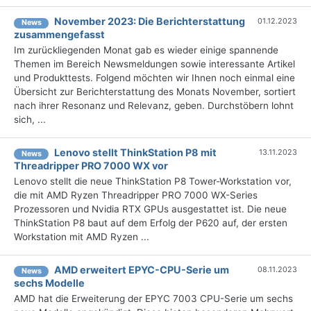
November 2023: Die Bericht­erstattung
01.12.2023
News
zusammengefasst
Im zurückliegenden Monat gab es wieder einige spannende
Themen im Bereich Newsmeldungen sowie interessante Artikel
und Produkttests. Folgend möchten wir Ihnen noch einmal eine
Übersicht zur Berichterstattung des Monats November, sortiert
nach ihrer Resonanz und Relevanz, geben. Durchstöbern lohnt
sich, ...
Lenovo stellt ThinkStation P8 mit
13.11.2023
News
Threadripper PRO 7000 WX vor
Lenovo stellt die neue ThinkStation P8 Tower-Workstation vor,
die mit AMD Ryzen Threadripper PRO 7000 WX-Series
Prozessoren und Nvidia RTX GPUs ausgestattet ist. Die neue
ThinkStation P8 baut auf dem Erfolg der P620 auf, der ersten
Workstation mit AMD Ryzen ...
AMD erweitert EPYC-CPU-Serie um
08.11.2023
News
sechs Modelle
AMD hat die Erweiterung der EPYC 7003 CPU-Serie um sechs