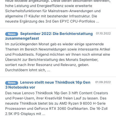
neue Modelle angekündigt. Diese bieten besonderen Mehrwert,
hohe Leistung und Energieeffizienz sowie erweiterte
Sicherheitsfunktionen für Mainstream-Anwendungen und
allgemeine IT-Käufer mit bestehender Infrastruktur. Die
neueste Ergänzung des 3rd Gen EPYC CPU-Portfolios ...
September 2022: Die Bericht­erstattung
01.10.2022
News
zusammengefasst
Im zurückliegenden Monat gab es wieder einige spannende
Themen im Bereich Newsmeldungen sowie interessante Artikel
und Produkttests. Folgend möchten wir Ihnen noch einmal eine
Übersicht zur Berichterstattung des Monats September,
sortiert nach ihrer Resonanz und Relevanz, geben.
Durchstöbern lohnt sich, ...
Lenovo stellt neue ThinkBook 16p Gen
01.09.2022
News
3 Notebooks vor
Das neue Lenovo ThinkBook 16p Gen 3 hilft Content Creators
und Power-Usern, ihrer Kreativität freien Lauf zu lassen. Das
neueste ThinkBook bietet bis zu AMD Ryzen 9 6000 H-Serie
Prozessoren und GeForce RTX 3060 Grafikkarten. Die 16-Zoll
2.5K IPS-Displays mit ...